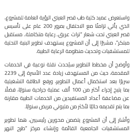
واستعرض عميد كلية طب قصر العيني الرؤية العامة للمشروع،
الذي يأتي تزامنًا مع الاحتفال بمرور 200 عام على تأسيس
قصر العيني تحت شعار “تراث عريق.. رعاية متكاملة.. مستقبل
مبتكر”، مشيرًا إلى أن المشروع يستهدف تطوير البنية التحتية
للمستشفيات وتحديث منظومة الرعاية الطبية.
وأوضح أن مخطط التطوير سيُحدث نقلة نوعية في الخدمات
المقدمة، حيث من المستهدف زيادة عدد الأسرة إلى 2239
سريرًا بعد استكمال أعمال التطوير، ورفع الطاقة التشغيلية
بما يتيح إجراء أكثر من 100 ألف عملية جراحية سنويًا، فضلًا
عن مضاعفة أعداد المستفيدين من الخدمات الطبية مقارنة
بما يتم تقديمه حاليًا لأكثر من مليوني مريض سنويًا.
وأشار إلى أن المشروع يتضمن محورين رئيسيين، هما تطوير
المستشفيات الجامعية القائمة وإنشاء مركز “طرح النهر