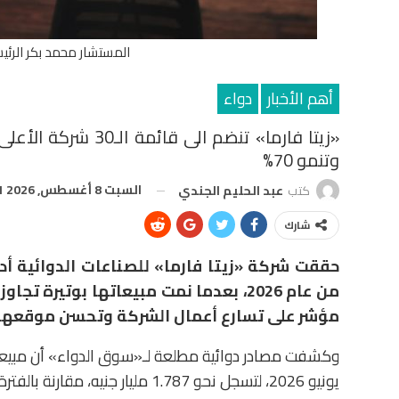
المستشار محمد بكر الرئي
أهم الأخبار
دواء
«زيتا فارما» تنضم ا
وتنمو 70%
السبت 8 أغسطس, 2026 4:21 م
كتب
عبد الحليم الجندي
شارك
حققت شركة «زيتا فارما» للصناعات الدوائية أدا
مؤشر على تسارع أعمال الشركة وتحسن موقعها 
يونيو 2026، لتسجل نحو 1.787 مليار جنيه، مقارنة بالفترة المناظرة من العام الماضي.