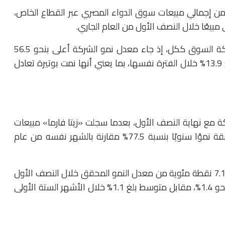
حوذت الشركة على حصة سوقية بلغت نحو 1.1% من إجمالي مبيعات سوق الدواء المصري عبر القطاع الخاص،
 مبيعًا خلال النصف الأول من العام الجاري.
ويكتسب أداء «زيتا فارما» أهمية أكبر عند مقارنته بحركة السوق ككل، إذ جاء معدل نمو الشركة أعلى بنحو 56.5
نقطة مئوية من معدل نمو سوق الدواء المصري البالغ 13.9% خلال الفترة نفسها، بما يعني أنها نمت بوتيرة تعادل
ة مع نهاية النصف الأول، بعدما سجلت «زيتا فارما» مبيعات
بقيمة نحو 408 ملايين جنيه خلال يونيو الماضي، محققة نموًا سنويًا بنسبة 77.5% مقارنة بالشهر نفسه من عام
وجاء معدل نمو مبيعات الشركة خلال يونيو أعلى بنحو 7.1 نقطة مئوية من معدل النمو المحقق خلال النصف الأول
بأكمله، فيما ارتفعت حصتها السوقية خلال الشهر إلى نحو 1.4%، مقابل متوسط بلغ 1.1% خلال الأشهر الستة الأولى