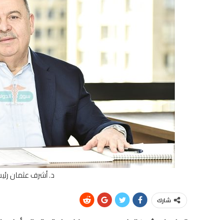
د. أشرف عثمان رئي
شارك