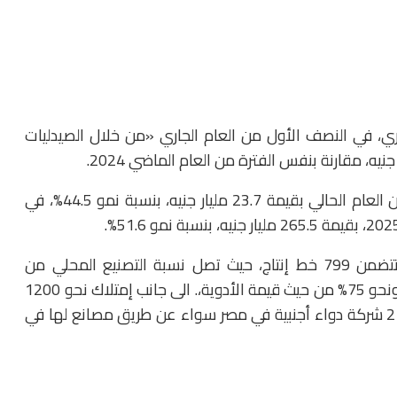
ي، في النصف الأول من العام الجاري «من خلال الصيدليات
وحقق سوق الدواء المصري مبيعات في شهر يونيو من العام الحالي بقيمة 23.7 مليار جنيه، بنسبة نمو 44.5%، في
وتمتلك سوق الدواء المصرية نحو 180 مصنع دواء، تتضمن 799 خط إنتاج، حيث تصل نسبة التصنيع المحلي من
احتياجات الدولة للدواء إلى 90% من حيث عدد الوحدات، ونحو 75% من حيث قيمة الأدوية،. الى جانب إمتلاك نحو 1200
شركة تجارية تصنع منتجاتها لدى الغير، كما تعمل نحو 21 شركة دواء أجنبية في مصر سواء عن طريق مصانع لها في