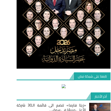
تابعنا على شبكة نبض
آخر الأخبار
«زيتا فارما» تنضم الى قائمة الـ30 شركة
الأعلى مبيعًا في سوق…