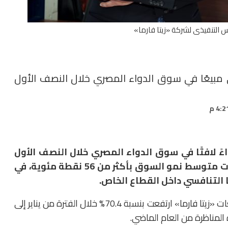
س التنفيذى لشركة «زيتا فارما»
لى قائمة الـ30 شركة الأعلى مبيعًا في سوق الدواء المصري خلال النصف الأول
ءً لافتًا في سوق الدواء المصري خلال النصف الأول
من عام 2026، بعدما نمت مبيعاتها بوتيرة تجاوزت متوسط نمو السوق بأكثر من 56 نقطة مئوية، في
التنافسي داخل القطاع الخاص.
وكشفت مصادر دوائية مطلعة لـ«سوق الدواء» أن مبيعات «زيتا فارما» ارتفعت بنسبة 70.4% خلال الفترة من يناير إلى