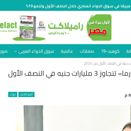
نة
كوفيد-19
صفقات
عالمية
سوق الدواء العربى
صور 
بنسبة نمو 65%.. مبيعات «إيه يو جي فارما» تتجاوز 3 مليارات جنيه في النصف الأول
أهم الأخبار
دواء