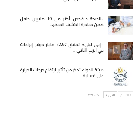
«الصحة»: فحص أكثر من 10 ملايين طفل
ضمن مبادرة الكشف المبكر…
«إيلي ليلي» تحقق 22.97 مليار دولار إيرادات
في الربع الثاني…
هيئة الدواء تحذر من تأثير ارتفاع درجات الحرارة
على فعالية…
السابق
التالى
1 of 9٬225