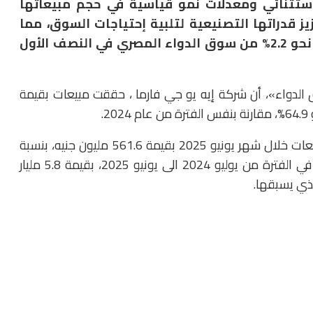
ستثنائي ومعدلات نمو قياسية في حجم مبيعاتها
 قدراتها التصنيعية لتلبية إحتياجات السوق، مما
ممكنها من الاستحواذ على حصة سوقية بلغت نحو 2.2% من سوق الدواء المصري في النصف الأول
لدواء»، أن شركة إيه يو جي فارما ، حققت مبيعات بقيمة
ونوهت المصادر الى تحقيق شركة إيه يو جي فارما، مبيعات خلال شهر يونيو 2025 بقيمة 561.6 مليون جنيه، بنسبة
نمو 56.4%، وحصة سوقية 2.3%، بينما حققت مبيعات في الفترة من يوليو 2024 الى يونيو 2025، بقيمة 5.8 مليار