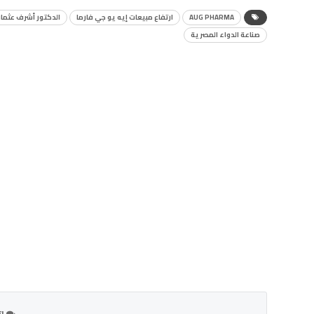
AUG PHARMA
ارتفاع مبيعات إيه يو جي فارما
الدكتور أشرف عثما
صناعة الدواء المصرية
ات