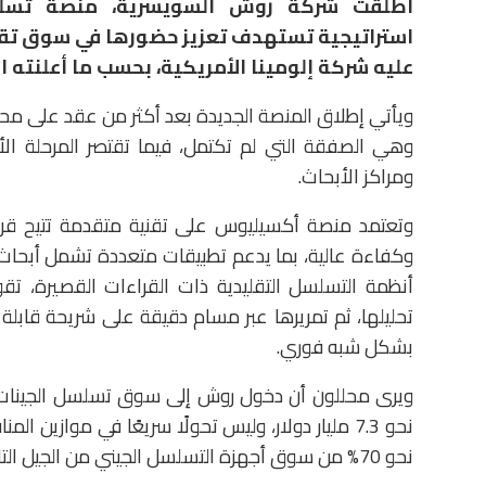
أطلقت شركة روش السويسرية، منصة تسلس
استراتيجية تستهدف تعزيز حضورها في سوق تقني
عليه شركة إلومينا الأمريكية، بحسب ما أعلنته ال
وهي الصفقة التي لم تكتمل، فيما تقتصر المرحلة ا
ومراكز الأبحاث.
وتعتمد منصة أكسيليوس على تقنية متقدمة تتيح قرا
وكفاءة عالية، بما يدعم تطبيقات متعددة تشمل أبحاث
أنظمة التسلسل التقليدية ذات القراءات القصيرة، تقو
تحليلها، ثم تمريرها عبر مسام دقيقة على شريحة قابلة لإ
بشكل شبه فوري.
ويرى محللون أن دخول روش إلى سوق تسلسل الجينات ي
نحو 7.3 مليار دولار، وليس تحولًا سريعًا في موازي
نحو 70% من سوق أجهزة التسلسل الجيني من الجيل التالي.