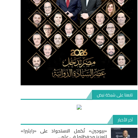
تابعنا على شبكة نبض
آخر الأخبار
«بيوجين» تُكمل الاستحواذ على «رايثيرا»
لتعزيز محفظتها في علم…