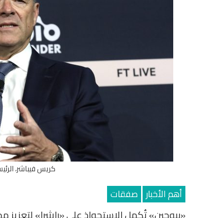
كريس فيباشر، الرئي
أهم الأخبار
صفقات
«بيوجين» تُكمل الاستحواذ على «رايثيرا» لتعزيز م