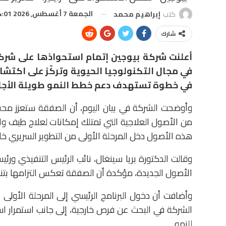
الجمعة 7 أغسطس, 2026 4:01 م
كتب
إبراهيم محمد
شارك
أعلنت شركة
بيوجين
إتمام استحواذها على شر
في مجال التكنولوجيا الحيوية وتركّز على اكتشا
في خطوة تستهدف دعم خطط النمو طويلة الأجل
وأوضحت الشركة في بيان اليوم، أن الصفقة ستعزز محف
من الأصول العلاجية التي تمتلك إمكانات لعلاج طيف واس
هذه الأصول دخل المرحلة الأولى من التطوير السريري خلال يو
وقالت الدكتورة
بريا سينغال
، نائب الرئيس التنفيذي ورئ
الأصول الجديدة، مؤكدة أن الصفقة تعكس التزامها بتنويع
وأضافت أن دخول البرنامج الرئيسي إلى المرحلة الأولى ي
الشركة في البحث عن فرص خارجية، إلى جانب استمرار استث
للنمو.