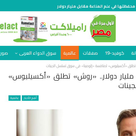
 محفظتها في علم المناعة مقابل مليار دولار
نة
كوفيد-19
صفقات
عالمية
سوق الدواء العربى
صور 
عد فشل صفقة استحواذ بقيمة 6.8 مليار دولار.. «روش» تطلق «أكسيليوس»
جينات
أهم الأخبار
عالمية