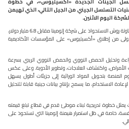
ل الجينات الجديدة «أكسيليوس»، في خطوة
ات التسلسل الجيني من الجيل التالي، الذي تهيمن
شركة اليوم الاثنين.
ويأتي إطلاق المنصة الجديدة بعد أكثر من عقد على محاولة روش الاستحواذ على شركة إلومينا مقابل 6.8 مليار دولار،
لأولى من إطلاق «أكسيليوس» على المؤسسات الأكاديمية
ءة وتحليل الحمض النووي والحمض النووي الريبي بسرعة
 الأمراض، واكتشاف العلاجات، وتطوير الأدوية. وعلى عكس
م المنصة بتحويل المواد الوراثية إلى جزيئات أطول يسهل
عادة الاستخدام، ما يسمح بإنتاج بيانات جينية قابلة للتحليل
مثل خطوة تدريجية لبناء موطئ قدم في قطاع تبلغ قيمته
ن المنافسة، خاصة في ظل استمرار هيمنة إلومينا التي تستحوذ على