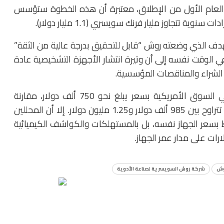
تستهدف بيع نحو 100 جهاز خلال العام الأول من الإطلاق، معتبرة أن هذه الخطوة ستؤسس
تتجاوز مليار فرنك سويسري (1.1 مليار دولار).
هدف الذي وضعته روش “قابل للتحقيق بدرجة عالية من الثقة”
في الوقت نفسه إلى أن وتيرة انتشار الأجهزة التشخيصية عادة
 الشراء والمناقصات المؤسسية.
ومن حيث التسعير، طرحت روش جهاز «أكسيليوس» في السوق الأمريكية بسعر يبلغ نحو 750 ألف دولار، مقارنة
بأسعار أجهزة NovaSeq X التابعة لشركة إلومينا، والتي تتراوح بين 985 ألف دولار و1.25 مليون دولار. إلا أن المحللين
بط بسعر الجهاز نفسه، بل بالمستهلكات والكواشف الكيميائية
ارات على مدار عمر الجهاز.
وش
شركة روش السويسرية لصناعة الأدوية