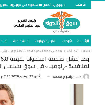
آخر الأخبار
«بيوجين» تُكمل الاستحواذ على «رايثيرا» لتعزيز
الرئيسية
شركات
تقارير و حوارات
رعاية صحية
أجزاخا
الرئيسية
أهم الأخبار
بعد فشل صفقة استحواذ بقيمة 6.8 مليار دولار.. «روش» تطلق «أكسيليوس» لمنافسة «إلومينا» في سوق تسلسل الجينات
ب
لمنافسة «إلومينا» في سوق تسلسل ال
الإثنين 29 يونيو, 2026 2:25 م
كتب
ابراهيم محمد