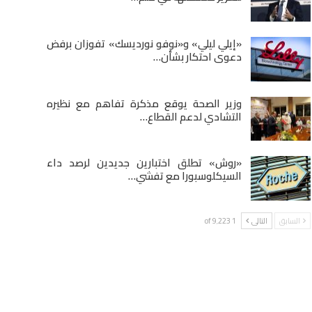
«إيلي ليلي» و«نوفو نورديسك» تفوزان برفض
دعوى احتكار بشأن…
وزير الصحة يوقع مذكرة تفاهم مع نظيره
التشادي لدعم القطاع…
«روش» تطلق اختبارين جديدين لرصد داء
السيكلوسبورا مع تفشي…
السابق
التالى
1 of 9٬223