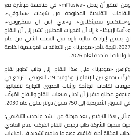
ومن المقرر أن يدخل «mFlusiva» في منافسة مباشرة مع
اللقاحات التقليدية المطروحة من شركات «سانوفي»،
و«جلاكسو سميثكلاين»، و«سي إس إل سيكيروس»،
و«أسترازينيكا» k إلا أن تقديرات المحللين تشير إلى أن اللقاح
لن يحقق إيرادات مالية بارزة قبل النصف الثاني من عام
2027، نتيجة لتأخر «موديرنا» عن التعاقدات الموسمية الخاصة
بالولايات المتحدة لعام 2026.
وتراهن «موديرنا» على هذا اللقاح، إلى جانب تطوير لقاح
مُركّب يجمع بين الإنفلونزا وكوفيد-19، لتعويض التراجع في
مبيعات لقاحات الجائحة وإثبات الجدوى التجارية لتقنياتها.
ويتوقع محللو جيفريز أن تصل مبيعات اللقاح واللقاح المُركّب
في السوق الأمريكية إلى 750 مليون دولار بحلول عام 2030.
ويأتي هذا الترخيص بعد مرحلة من الشد والجذب التنظيمي؛
حيث سحبت الشركة طلب ترخيص اللقاح المُركب العام الماضي
لطلب الوكالة أدلة إضافية، وهو ما صاحبه تشديد في إجراءات