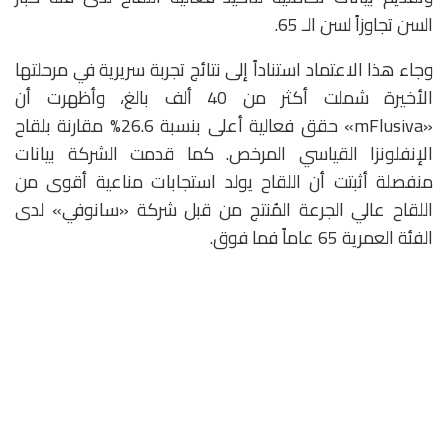
السن تجاوزاً لسن الـ 65.
وجاء هذا الاعتماد استناداً إلى نتائج تجربة سريرية في مرحلتها
الأخيرة شملت أكثر من 40 ألف بالغ، وأظهرت أن
«mFlusiva» حقق فعالية أعلى بنسبة 26.6% مقارنة بلقاح
الإنفلونزا القياسي المرخص. كما قدمت الشركة بيانات
منفصلة أثبتت أن اللقاح يولد استجابات مناعية أقوى من
اللقاح عالي الجرعة المُنتج من قبل شركة «سانوفي» لدى
الفئة العمرية 65 عاماً فما فوق.