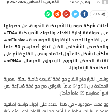
الخميس 6 أغسطس, 2026 2:47 م
كتب
ابراهيم محمد
شارك
أعلنت شركة موديرنا الأمريكية للأدوية، عن حصولها
على موافقة إدارة الغذاء والدواء الأمريكية «FDA»
على لقاحها الجديد للإنفلونزا الموسمية «mFlusiva»،
والمخصص للأشخاص الذين تبلغ أعمارهم 50 عاماً
فأكثر، ليشكل ذلك أول اعتماد رسمي للقاح قائم على
تقنية الحمض النووي الريبوزي المرسال «mRNA»
لمكافحة الإنفلونزا.
وشمل القرار منح اللقاح موافقة تقليدية كاملة للفئة العمرية
الممتدة بين 50 و64 عاماً، بالتوازي مع موافقة مُسرّعة لمن
تبلغ أعمارهم 65 عاماً فأكثر.
ووافقت «موديرنا» في هذا الصدد على إجراء دراسة إضافية
وتقديم بيانات تكاملية لتأكيد فعالية اللقاح لدى فئة كبار