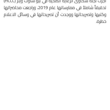
أجرت لجنة شكاوى الرعاية الصحية في نيو ساوث ويلز (HCCC)
تحقيقاً شاملاً في ممارساتها عام 2019، وراجعت محاضراتها
وكتبها وتصريحاتها ووجدت أن تصريحاتها في وسائل الاعلام
خطرة.