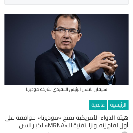
ستيفان بانسل الرئيس التنفيذي لشركة موديرنا
الرئيسية
عالمية
هيئة الدواء الأمريكية تمنح «موديرنا» موافقة على
أول لقاح إنفلونزا بتقنية الـ«mRNA» لكبار السن