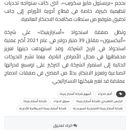
بحجم «بريستول مايرز سكويب»، التي كانت ستواجه تحديات
تنظيمية كبيرة، خاصة في قطاع أدوية الأورام، إلى جانب
تدقيق متوقع من سلطات مكافحة الاحتكار العالمية.
وتظل صفقة استحواذ «أسترازينيكا» على شركة
«أليكسيون» مقابل 39 مليار دولار في عام 2021 أكبر عملية
استحواذ في تاريخ الشركة، وقد استهدفت حينها تعزيز
محفظتها في مجال الأمراض النادرة، بينما تشير التحركات
الحالية إلى استمرار الشركة في التركيز على توسيع قدراتها
الصناعية وتعزيز الابتكار، بدلاً من المضي في صفقات اندماج
عملاقة قد تغير هيكلها الاستراتيجي.
أخبار الدواء
أسهم شركة أسترازينيكا
الرئيس التنفيذي لشركة أسترازينيكا
سوق الدواء
شركة أسترازينيكا
شركة أسترازينيكا الانجليزية السويدية
شركة أسترازينيكا البريطانية للأدوية
اترك تعليق