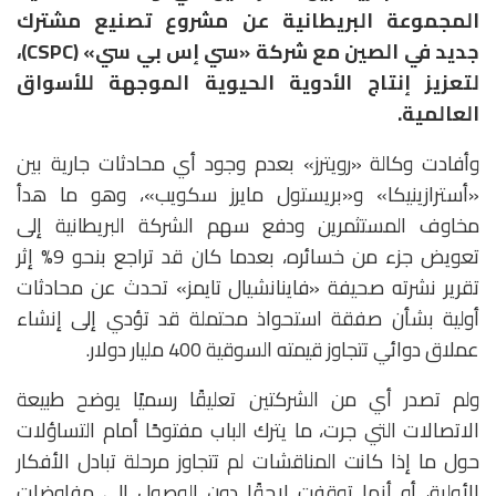
المجموعة البريطانية عن مشروع تصنيع مشترك
جديد في الصين مع شركة «سي إس بي سي» (CSPC)،
لتعزيز إنتاج الأدوية الحيوية الموجهة للأسواق
العالمية.
وأفادت وكالة «رويترز» بعدم وجود أي محادثات جارية بين
«أسترازينيكا» و«بريستول مايرز سكويب»، وهو ما هدأ
مخاوف المستثمرين ودفع سهم الشركة البريطانية إلى
تعويض جزء من خسائره، بعدما كان قد تراجع بنحو 9% إثر
تقرير نشرته صحيفة «فاينانشيال تايمز» تحدث عن محادثات
أولية بشأن صفقة استحواذ محتملة قد تؤدي إلى إنشاء
عملاق دوائي تتجاوز قيمته السوقية 400 مليار دولار.
ولم تصدر أي من الشركتين تعليقًا رسميًا يوضح طبيعة
الاتصالات التي جرت، ما يترك الباب مفتوحًا أمام التساؤلات
حول ما إذا كانت المناقشات لم تتجاوز مرحلة تبادل الأفكار
الأولية، أو أنها توقفت لاحقًا دون الوصول إلى مفاوضات