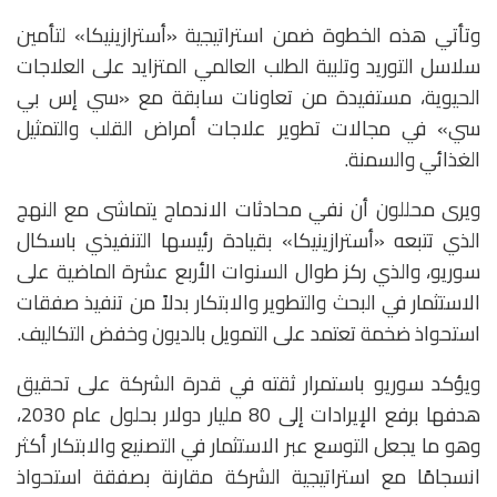
وتأتي هذه الخطوة ضمن استراتيجية «أسترازينيكا» لتأمين
سلاسل التوريد وتلبية الطلب العالمي المتزايد على العلاجات
الحيوية، مستفيدة من تعاونات سابقة مع «سي إس بي
سي» في مجالات تطوير علاجات أمراض القلب والتمثيل
الغذائي والسمنة.
ويرى محللون أن نفي محادثات الاندماج يتماشى مع النهج
الذي تتبعه «أسترازينيكا» بقيادة رئيسها التنفيذي باسكال
سوريو، والذي ركز طوال السنوات الأربع عشرة الماضية على
الاستثمار في البحث والتطوير والابتكار بدلاً من تنفيذ صفقات
استحواذ ضخمة تعتمد على التمويل بالديون وخفض التكاليف.
ويؤكد سوريو باستمرار ثقته في قدرة الشركة على تحقيق
هدفها برفع الإيرادات إلى 80 مليار دولار بحلول عام 2030،
وهو ما يجعل التوسع عبر الاستثمار في التصنيع والابتكار أكثر
انسجامًا مع استراتيجية الشركة مقارنة بصفقة استحواذ