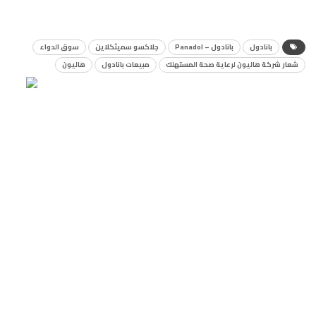
بانادول
بانادول – Panadol
جلاكسو سميثكلاين
سوق الدواء
شعار شركة هاليون لرعاية صحة المستهلك
مبيعات بانادول
هاليون