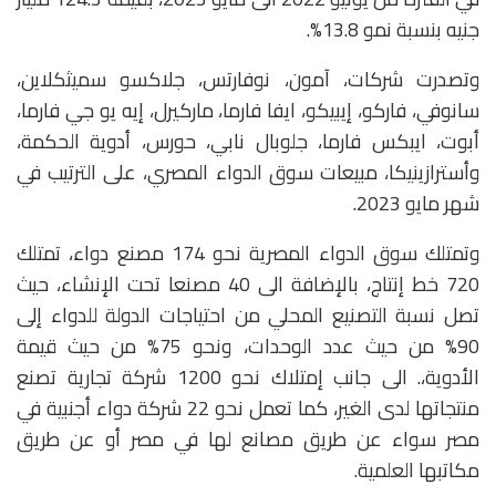
جنيه بنسبة نمو 13.8%.
وتصدرت شركات، آمون، نوفارتس، جلاكسو سميثكلاين،
سانوفي، فاركو، إيبيكو، ايفا فارما، ماركيرل، إيه يو جي فارما،
أبوت، ايبكس فارما، جلوبال نابي، حورس، أدوية الحكمة،
وأسترازينيكا، مبيعات سوق الدواء المصري، على الترتيب في
شهر مايو 2023.
وتمتلك سوق الدواء المصرية نحو 174 مصنع دواء، تمتلك
720 خط إنتاج، بالإضافة الى 40 مصنعا تحت الإنشاء، حيث
تصل نسبة التصنيع المحلي من احتياجات الدولة للدواء إلى
90% من حيث عدد الوحدات، ونحو 75% من حيث قيمة
الأدوية،. الى جانب إمتلاك نحو 1200 شركة تجارية تصنع
منتجاتها لدى الغير، كما تعمل نحو 22 شركة دواء أجنبية في
مصر سواء عن طريق مصانع لها في مصر أو عن طريق
مكاتبها العلمية.