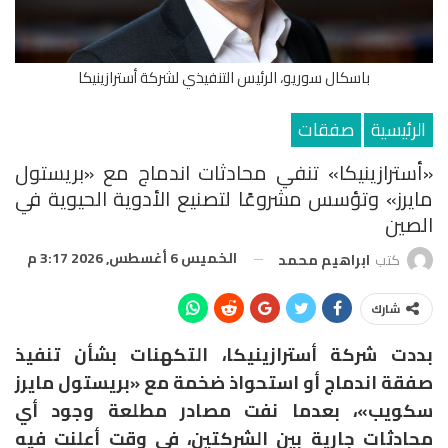
باسكال سوريو، الرئيس التنفيذي لشركة أسترازينيكا
الرئيسية
صفقات
«أسترازينيكا» تنفي محادثات اندماج مع «بريستول
مايرز» وتؤسس مشروعًا لتصنيع الأدوية الحيوية في
الصين
الخميس 6 أغسطس, 2026 3:17 م
كتب
ابراهيم محمد
شارك
بددت شركة أسترازينيكا، التكهنات بشأن تنفيذ
صفقة اندماج أو استحواذ ضخمة مع «بريستول مايرز
سكويب»، بعدما نفت مصادر مطلعة وجود أي
محادثات جارية بين الشركتين، في وقت أعلنت فيه