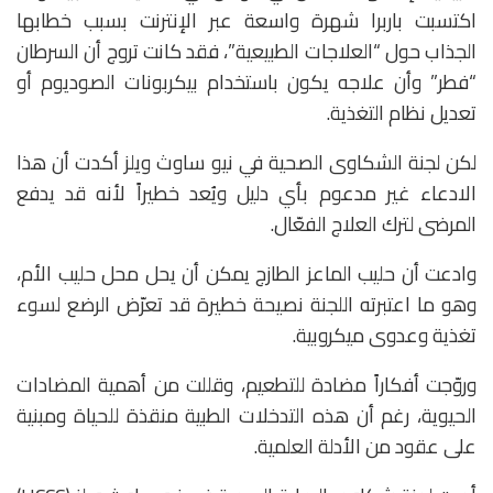
اكتسبت باربرا شهرة واسعة عبر الإنترنت بسبب خطابها
الجذاب حول “العلاجات الطبيعية”، فقد كانت تروج أن السرطان
“فطر” وأن علاجه يكون باستخدام بيكربونات الصوديوم أو
تعديل نظام التغذية.
لكن لجنة الشكاوى الصحية في نيو ساوث ويلز أكدت أن هذا
الادعاء غير مدعوم بأي دليل ويُعد خطيراً لأنه قد يدفع
المرضى لترك العلاج الفعّال.
وادعت أن حليب الماعز الطازج يمكن أن يحل محل حليب الأم،
وهو ما اعتبرته اللجنة نصيحة خطيرة قد تعرّض الرضع لسوء
تغذية وعدوى ميكروبية.
وروّجت أفكاراً مضادة للتطعيم، وقللت من أهمية المضادات
الحيوية، رغم أن هذه التدخلات الطبية منقذة للحياة ومبنية
على عقود من الأدلة العلمية.