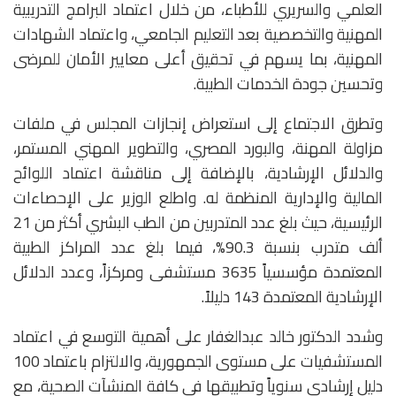
العلمي والسريري للأطباء، من خلال اعتماد البرامج التدريبية
المهنية والتخصصية بعد التعليم الجامعي، واعتماد الشهادات
المهنية، بما يسهم في تحقيق أعلى معايير الأمان للمرضى
وتحسين جودة الخدمات الطبية.
‏‎وتطرق الاجتماع إلى استعراض إنجازات المجلس في ملفات
مزاولة المهنة، والبورد المصري، والتطوير المهني المستمر،
والدلائل الإرشادية، بالإضافة إلى مناقشة اعتماد اللوائح
المالية والإدارية المنظمة له. واطلع الوزير على الإحصاءات
الرئيسية، حيث بلغ عدد المتدربين من الطب البشري أكثر من 21
ألف متدرب بنسبة 90.3%، فيما بلغ عدد المراكز الطبية
المعتمدة مؤسسياً 3635 مستشفى ومركزاً، وعدد الدلائل
الإرشادية المعتمدة 143 دليلاً.
‏‎وشدد الدكتور خالد عبدالغفار على أهمية التوسع في اعتماد
المستشفيات على مستوى الجمهورية، والالتزام باعتماد 100
دليل إرشادي سنوياً وتطبيقها في كافة المنشآت الصحية، مع