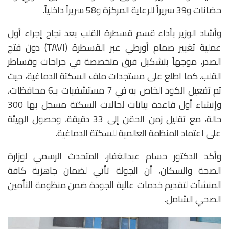
حضانات و39 سريراً للرعاية المركزة و58 سريراً داخلياً.
وأشاد الوزير بأداء قسم قسطرة القلب بعد نجاح إجراء أول
عملية تغيير صمام أورطي عبر القسطرة (TAVI) دون فتح
الصدر، موجهاً بتشكيل فرق متخصصة في جراحات وقساطر
القلب. كما اطلع على مستجدات ملف السكتة الدماغية، حيث
تم تفعيل الكود الخاص به في 7 مستشفيات بـ6 محافظات،
وإنشاء أول قاعدة بيانات لحالات السكتة مسجل بها 300
حالة، مع تقليل زمن الحقن إلى 33 دقيقة، وحصول الهيئة
على اعتماد المنظمة العالمية للسكتة الدماغية.
وأكد الدكتور حسام عبدالغفار، المتحدث الرسمي لوزارة
الصحة والسكان، أن الجولة تأتي لضمان جاهزية كافة
المنشآت لتقديم خدمات عالية الجودة ضمن منظومة التأمين
الصحي الشامل.