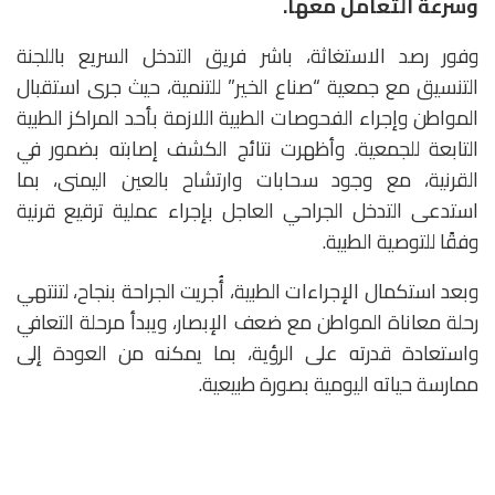
وسرعة التعامل معها.
وفور رصد الاستغاثة، باشر فريق التدخل السريع باللجنة
التنسيق مع جمعية “صناع الخير” للتنمية، حيث جرى استقبال
المواطن وإجراء الفحوصات الطبية اللازمة بأحد المراكز الطبية
التابعة للجمعية. وأظهرت نتائج الكشف إصابته بضمور في
القرنية، مع وجود سحابات وارتشاح بالعين اليمنى، بما
استدعى التدخل الجراحي العاجل بإجراء عملية ترقيع قرنية
وفقًا للتوصية الطبية.
وبعد استكمال الإجراءات الطبية، أُجريت الجراحة بنجاح، لتنتهي
رحلة معاناة المواطن مع ضعف الإبصار، ويبدأ مرحلة التعافي
واستعادة قدرته على الرؤية، بما يمكنه من العودة إلى
ممارسة حياته اليومية بصورة طبيعية.