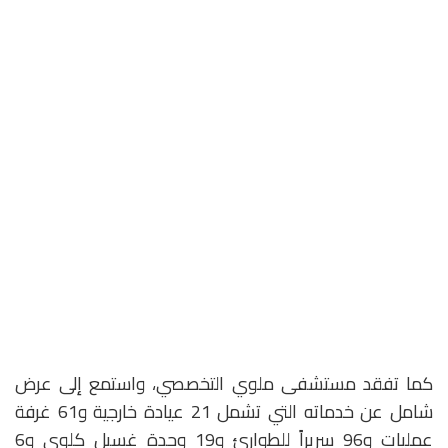
كما تفقد مستشفى ملوي التخصصي، واستمع إلى عرض
شامل عن خدماته التي تشمل 21 عيادة خارجية و61 غرفة
عمليات و96 سريراً للطوارئ و19 وحدة غسيل كلوي و6