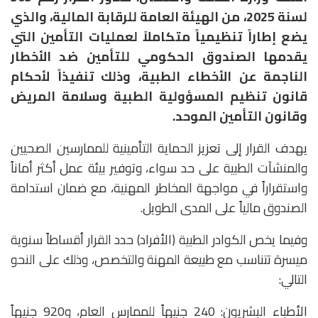
لسنة 2025، من الهيئة العامة للرقابة المالية، والذي
يضع إطاراً تنظيمياً متكاملاً لعمليات التأمين التي
يقدمها الصندوق الحكومي للتأمين ضد الأخطار
الناجمة عن الأخطاء الطبية، وذلك تنفيذاً لأحكام
قانون تنظيم المسؤولية الطبية وسلامة المريض
وقانون التأمين الموحد.
‎يهدف القرار إلى تعزيز الحماية التأمينية للممارسين الصحيين
والمنشآت الطبية على حد سواء، وتوفير بيئة عمل أكثر أماناً
واستقراراً في مواجهة المخاطر المهنية، مع ضمان استدامة
الصندوق مالياً على المدى الطويل.
‎وفيما يخص الكوادر الطبية (الأفراد) حدد القرار أقساطاً سنوية
ميسرة تتناسب مع طبيعة المهنة والتخصص، وذلك على النحو
التالي:
الأطباء البشريون: 240 جنيهاً للممارس العام، و920 جنيهاً