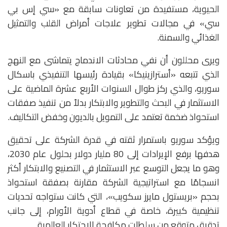
الحيوية، مستفيدة من تعاونات سابقة مع «سي إس بي
سي» في مجالات تطوير علاجات أمراض القلب والتمثيل
الغذائي والسمنة.
ويرى محللون أن نفي محادثات الاندماج يتماشى مع النهج
الذي تتبعه «أسترازينيكا» بقيادة رئيسها التنفيذي باسكال
سوريو، والذي ركز طوال السنوات الأربع عشرة الماضية على
الاستثمار في البحث والتطوير والابتكار بدلاً من تنفيذ صفقات
استحواذ ضخمة تعتمد على التمويل بالديون وخفض التكاليف.
ويؤكد سوريو باستمرار ثقته في قدرة الشركة على تحقيق
هدفها برفع الإيرادات إلى 80 مليار دولار بحلول عام 2030،
وهو ما يجعل التوسع عبر الاستثمار في التصنيع والابتكار أكثر
انسجامًا مع استراتيجية الشركة مقارنة بصفقة استحواذ
بحجم «بريستول مايرز سكويب»، التي كانت ستواجه تحديات
تنظيمية كبيرة، خاصة في قطاع أدوية الأورام، إلى جانب
تدقيق متوقع من سلطات مكافحة الاحتكار العالمية.