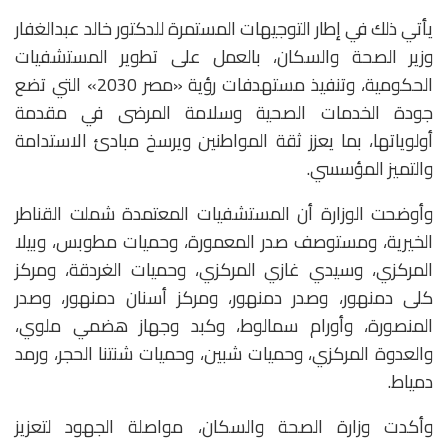
يأتي ذلك في إطار التوجيهات المستمرة للدكتور خالد عبدالغفار
وزير الصحة والسكان، بالعمل على تطوير المستشفيات
الحكومية، وتنفيذ مستهدفات رؤية «مصر 2030» التي تضع
جودة الخدمات الصحية وسلامة المرضى في مقدمة
أولوياتها، بما يعزز ثقة المواطنين ويرسخ مبادئ الاستدامة
والتميز المؤسسي.
وأوضحت الوزارة أن المستشفيات المعتمدة شملت القناطر
الخيرية، ومستوصف صدر المعمورة، وحميات مطوبس، وبيلا
المركزي، وسيدي غازي المركزي، وحميات الغردقة، ومركز
كلى دمنهور، وصدر دمنهور، ومركز أسنان دمنهور، وصدر
المنصورة، وأورام سمالوط، وكبد وجهاز هضمي ملوي،
والعدوة المركزي، وحميات شبين، وحميات شنتنا الحجر، ورمد
دمياط.
وأكدت وزارة الصحة والسكان، مواصلة الجهود لتعزيز