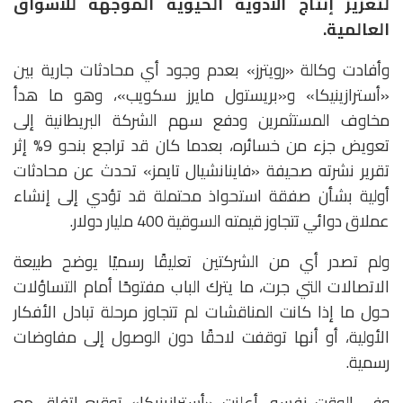
لتعزيز إنتاج الأدوية الحيوية الموجهة للأسواق
العالمية.
وأفادت وكالة «رويترز» بعدم وجود أي محادثات جارية بين
«أسترازينيكا» و«بريستول مايرز سكويب»، وهو ما هدأ
مخاوف المستثمرين ودفع سهم الشركة البريطانية إلى
تعويض جزء من خسائره، بعدما كان قد تراجع بنحو 9% إثر
تقرير نشرته صحيفة «فاينانشيال تايمز» تحدث عن محادثات
أولية بشأن صفقة استحواذ محتملة قد تؤدي إلى إنشاء
عملاق دوائي تتجاوز قيمته السوقية 400 مليار دولار.
ولم تصدر أي من الشركتين تعليقًا رسميًا يوضح طبيعة
الاتصالات التي جرت، ما يترك الباب مفتوحًا أمام التساؤلات
حول ما إذا كانت المناقشات لم تتجاوز مرحلة تبادل الأفكار
الأولية، أو أنها توقفت لاحقًا دون الوصول إلى مفاوضات
رسمية.
وفي الوقت نفسه، أعلنت «أسترازينيكا» توقيع اتفاق مع