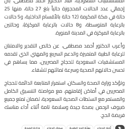
المستشفيات السعودية، أفاد الدكتور أحمد مصطفى، بأن
إجمالي عدد الحالات المحجوزة حالياً بلغ 27 حالة، منها 25
حالة في مكة المكرمة (12 حالة بالأقسام الداخلية، و5 حالات
بالرعاية المتوسطة، و8 حالات بالرعاية المركزة)، وحالتين
بالرعاية المركزة في المدينة المنورة.
وأعرب الدكتور أحمد مصطفى، عن خالص التقدير والامتنان
للرعاية الطبية المتميزة والدعم السريع والمهني الذي تقدمه
المستشفيات السعودية للحجاج المصريين، مما يساهم في
تحسن حالاتهم الصحية وسرعة تماثلهم للشفاء.
وتؤكد وزارة الصحة والسكان، استمرار المتابعة الدائمة للحجاج
المصريين في أماكن إقامتهم، مع مواصلة التنسيق الكامل
والمستمر مع السلطات الصحية السعودية، لضمان تمتع جميع
ضيوف الرحمن بصحة جيدة وسلامة تامة أثناء أداء مناسك
فريضة الحج.
أخبار الدواء
بعثة الحج الطبية
سوق الدواء
وزارة الصحة