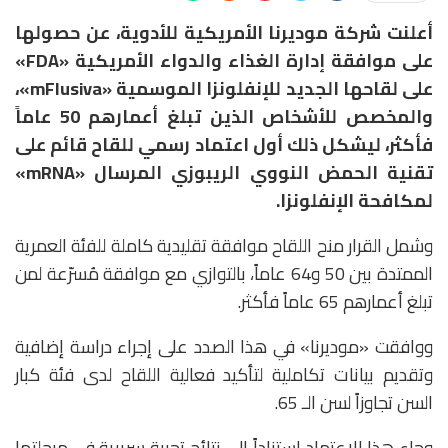
أعلنت شركة موديرنا الأمريكية للأدوية، عن حصولها
على موافقة إدارة الغذاء والدواء الأمريكية «FDA»
على لقاحها الجديد للإنفلونزا الموسمية «mFlusiva»،
والمخصص للأشخاص الذين تبلغ أعمارهم 50 عاماً
فأكثر، ليشكل ذلك أول اعتماد رسمي للقاح قائم على
تقنية الحمض النووي الريبوزي المرسال «mRNA»
لمكافحة الإنفلونزا.
وشمل القرار منح اللقاح موافقة تقليدية كاملة للفئة العمرية
الممتدة بين 50 و64 عاماً، بالتوازي مع موافقة مُسرّعة لمن
تبلغ أعمارهم 65 عاماً فأكثر.
ووافقت «موديرنا» في هذا الصدد على إجراء دراسة إضافية
وتقديم بيانات تكاملية لتأكيد فعالية اللقاح لدى فئة كبار
السن تجاوزاً لسن الـ 65.
وجاء هذا الاعتماد استناداً إلى نتائج تجربة سريرية في مرحلتها