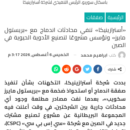
باسكال سوريو، الرئيس التنفيذي لشركة أسترازينيكا
الرئيسية
صفقات
«أسترازينيكا» تنفي محادثات اندماج مع «بريستول
مايرز» وتؤسس مشروعًا لتصنيع الأدوية الحيوية في
الصين
الخميس 6 أغسطس, 2026 3:17 م
كتب
ابراهيم محمد
شارك
بددت شركة أسترازينيكا، التكهنات بشأن تنفيذ
صفقة اندماج أو استحواذ ضخمة مع «بريستول مايرز
سكويب»، بعدما نفت مصادر مطلعة وجود أي
محادثات جارية بين الشركتين، في وقت أعلنت فيه
المجموعة البريطانية عن مشروع تصنيع مشترك
جديد في الصين مع شركة «سي إس بي سي» (CSPC)،