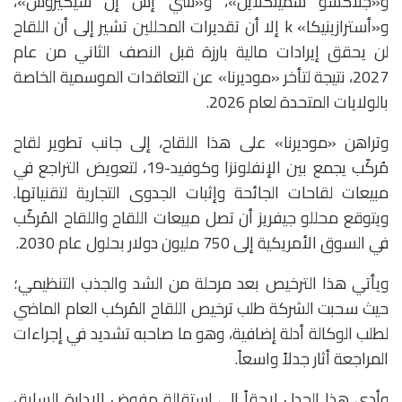
و«جلاكسو سميثكلاين»، و«سي إس إل سيكيروس»،
و«أسترازينيكا» k إلا أن تقديرات المحللين تشير إلى أن اللقاح
لن يحقق إيرادات مالية بارزة قبل النصف الثاني من عام
2027، نتيجة لتأخر «موديرنا» عن التعاقدات الموسمية الخاصة
بالولايات المتحدة لعام 2026.
وتراهن «موديرنا» على هذا اللقاح، إلى جانب تطوير لقاح
مُركّب يجمع بين الإنفلونزا وكوفيد-19، لتعويض التراجع في
مبيعات لقاحات الجائحة وإثبات الجدوى التجارية لتقنياتها.
ويتوقع محللو جيفريز أن تصل مبيعات اللقاح واللقاح المُركّب
في السوق الأمريكية إلى 750 مليون دولار بحلول عام 2030.
ويأتي هذا الترخيص بعد مرحلة من الشد والجذب التنظيمي؛
حيث سحبت الشركة طلب ترخيص اللقاح المُركب العام الماضي
لطلب الوكالة أدلة إضافية، وهو ما صاحبه تشديد في إجراءات
المراجعة أثار جدلاً واسعاً.
وأدى هذا الجدل لاحقاً إلى استقالة مفوض الإدارة السابق