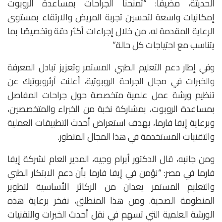
الحديثة، مضيفًا: “تمنحنا الجراحات بمساعدة الروبوت
إمكانيات واسعة لتحسين تجربة المريض والارتقاء بمستوى
الرعاية المقدمة له، من خلال إجراءات أكثر دقة وتخصيصًا بما
يتناسب مع احتياجات كل حالة.”
وفي إطار دعم التعليم الطبي المستمر وتعزيز تبادل المعرفة
والخبرات في مجال الجراحة الروبوتية، أعلنت آرثروبوتيك عن
تنظيم ورشة عمل علمية متخصصة حول جراحات المفاصل
بمساعدة الروبوت، بمشاركة نخبة من الخبراء والمتخصصين،
وبرعاية إيفا فارما، بهدف استعراض أحدث التطبيقات العملية
والتقنيات المستخدمة في هذا المجال المتطور.
ومن جانبه، قال الدكتور أبرام وجيه، المدير العام لشركة إيفا
فارما في مصر: “نؤمن في إيفا فارما بأن دعم الابتكار الطبي
والتعليم المستمر يعدان من الركائز الأساسية لتطوير
المنظومة الصحية. ومن هذا المنطلق، نفخر برعاية هذه
الورشة العلمية التي تسهم في نقل أحدث الخبرات والتقنيات