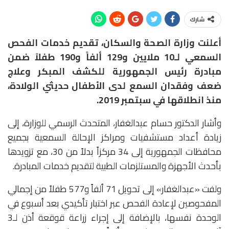
شارك
أعلنت وزارة الصحة والسكان، تقديم خدمات الفحص
السمعي لـ10 ملايين و129 ألفاً و190 طفلاً ضمن
مبادرة رئيس الجمهورية للكشف المبكر وعلاج
ضعف وفقدان السمع لدى الأطفال حديثي الولادة،
منذ انطلاقها في سبتمبر 2019.
وأشار الدكتور حسام عبدالغفار، المتحدث الرسمي للوزارة، إلى
زيادة أعداد مستشفيات ومراكز الإحالة السمعية بجميع
محافظات الجمهورية إلى 34 مركزاً بدلاً من 30، مع تزويدها
بأحدث الأجهزة والمستلزمات الطبية لتقديم خدمات المبادرة.
ولفت «عبدالغفار» إلى تحويل 71 ألفاً و577 طفلاً من إجمالي
المفحوصين لإعادة الفحص عبر اختبار تأكيدي بعد أسبوع في
الوحدة نفسها، بالإضافة إلى إجراء زراعة قوقعة أذن لـ3