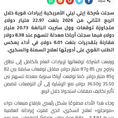
شارك
سجلت شركة
إيلي ليلي الأمريكية
إيرادات قوية خلال
الربع الثاني من 2026 بلغت 22.97 مليار دولار،
متجاوزة توقعات وول ستريت البالغة 20.73 مليار
دولار، فيما سجلت أرباحًا معدلة للسهم عند 8.38 دولار
مقارنة بتقديرات بلغت 6.01 دولار، في أداء يعكس
الطلب القوي على أدويتها لعلاج السمنة والسكري.
ورفعت الشركة توقعاتها لإيرادات العام بالكامل إلى نطاق
يتراوح بين 85 و87 مليار دولار، مقابل توقعات سابقة بين 82
و85 مليار دولار، كما توقعت أرباحًا سنوية معدلة للسهم بين
35.50 و36.50 دولار، مع الإشارة إلى أن التوقعات تتضمن
تأثير تكاليف صفقات استحواذ خلال الربع.
وجاء هذا الأداء مدفوعًا بشكل رئيسي بارتفاع مبيعات دواء
«مونجارو» لعلاج السكري، الذي قفزت إيراداته العالمية
بنسبة 91% إلى 9.94 مليار دولار، متجاوزًا التوقعات، مع نمو