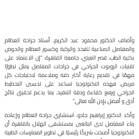
وأضاف الدكتور محمود عبد الكريم، أستاذ جراحة العظام
والمفاصل الصناعية للفخذ والركبة وكسور العظام والحوض
بكلية الطب، قصر العيني، جامعة القاهرة: “إن الاعتماد على
تقنيات الروبوت الجراحي في جراحات المفاصل يمثل تطورًا
مهمًا في تقديم رعاية أكثر دقة وملاءمة لاحتياجات كل
مريض. فهذه التكنولوجيا تساعد على تحسين التخطيط
الجراحي ورفع كفاءة ودقة التنفيذ، بما يدعم تحقيق نتائج
أدق و أفضل بإذن الله تعالى”
وأكد الدكتور إبراهيم جادو، استشاري جراحة العظام وإعادة
بناء المفاصل لدى البالغين بمستشفى الهلال بالقاهرة أن
التكنولوجيا أصبحت شريكًا رئيسيًا في تطوير الممارسات الطبية