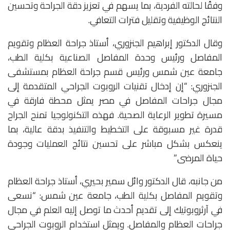
وفقًا لحالته الفردية، بما يسهم في تعزيز دقة الجراحة وتحسين
النتائج الوظيفية وتقليل فترات التعافي.
وقال الدكتور إبراهيم الجنزوري، أستاذ جراحة العظام وتقويم
المفاصل ورئيس وحدة المفاصل الصناعية بكلية الطب،
جامعة عين شمس ورئيس قسم جراحة العظام بمستشفى
الجنزوري: “إن إدخال تقنيات الروبوت الجراحي المتقدمة إلى
مجال جراحات المفاصل في مصر يمثل محطة فارقة في
مسيرة تطوير الرعاية الصحية. فهذه التكنولوجيا تمنح الجراح
قدرة غير مسبوقة على التخطيط والتنفيذ بدقة عالية، بما
ينعكس بشكل مباشر على تحسين نتائج العمليات وجودة
حياة المرضى.”
من جانبه، قال الدكتور وائل سمير بحيري، أستاذ جراحة العظام
وتقويم المفاصل بكلية الطب، جامعة عين شمس: “نسعى
في آرثروبوتيك إلى تقديم أحدث ما توصل إليه العلم في مجال
جراحات العظام والمفاصل. ويمثل استخدام الروبوت الجراحي