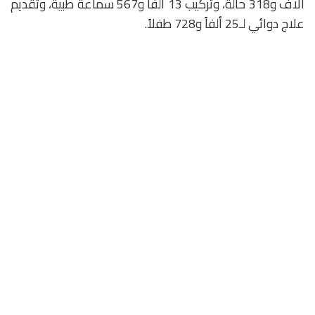
آلاف و318 حالة، وتركيب 13 ألفاً و567 سماعة طبية، وتقديم
علاج دوائي لـ25 ألفاً و728 طفلاً.