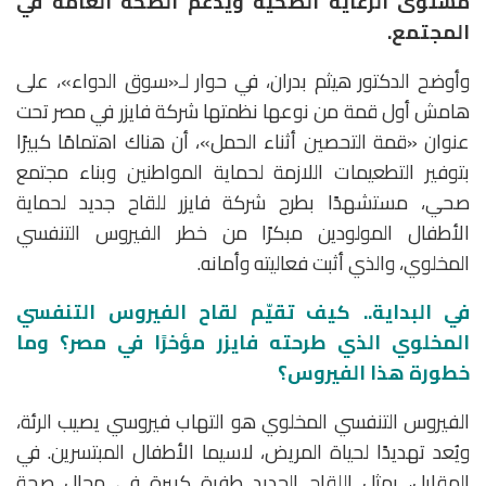
مستوى الرعاية الصحية ويدعم الصحة العامة في
المجتمع.
وأوضح الدكتور هيثم بدران، في حوار لـ«سوق الدواء»، على
هامش أول قمة من نوعها نظمتها شركة فايزر في مصر تحت
عنوان «قمة التحصين أثناء الحمل»، أن هناك اهتمامًا كبيرًا
بتوفير التطعيمات اللازمة لحماية المواطنين وبناء مجتمع
صحي، مستشهدًا بطرح شركة فايزر للقاح جديد لحماية
الأطفال المولودين مبكرًا من خطر الفيروس التنفسي
المخلوي، والذي أثبت فعاليته وأمانه.
في البداية.. كيف تقيّم لقاح الفيروس التنفسي
المخلوي الذي طرحته فايزر مؤخرًا في مصر؟ وما
خطورة هذا الفيروس؟
الفيروس التنفسي المخلوي هو التهاب فيروسي يصيب الرئة،
ويُعد تهديدًا لحياة المريض، لاسيما الأطفال المبتسرين. في
المقابل، يمثل اللقاح الجديد طفرة كبيرة في مجال صحة