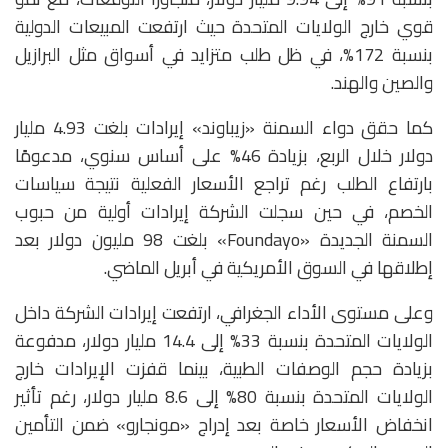
قوي خارج الولايات المتحدة حيث ارتفعت المبيعات الدولية
بنسبة 172%، في ظل طلب متزايد في أسواق مثل البرازيل
والصين والهند.
كما حقق دواء السمنة «زيباوند» إيرادات بلغت 4.93 مليار
دولار خلال الربع، بزيادة 46% على أساس سنوي، مدعومًا
بارتفاع الطلب رغم تراجع الأسعار الفعلية نتيجة سياسات
الخصم، في حين سجلت الشركة إيرادات أولية من حبوب
السمنة الجديدة «Foundayo» بلغت 98 مليون دولار بعد
إطلاقها في السوق الأمريكية في أبريل الماضي.
وعلى مستوى الأداء الجغرافي، ارتفعت إيرادات الشركة داخل
الولايات المتحدة بنسبة 33% إلى 14.4 مليار دولار، مدفوعة
بزيادة حجم الوصفات الطبية، بينما قفزت الإيرادات خارج
الولايات المتحدة بنسبة 80% إلى 8.6 مليار دولار، رغم تأثير
انخفاض الأسعار خاصة بعد إدراج «مونجارو» ضمن التأمين