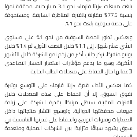
بلغت مبيعات «زيتا فارما» نحو 3.1 مليار جنيه، محققة نموًا
بنسبة 77.5% مقارنة بالفترة المناظرة السابقة، ومستحوذة
على حصة سوقية بلغت نحو 1%.
ويعكس تطور الحصة السوقية من نحو 1% على مستوى
الاثني عشر شهرًا، إلى 1.1% خلال النصف الأول، ثم 1.4% خلال
يونيو منفردًا، تركز جانب أكبر من زخم نمو الشركة خلال الأشهر
الأخيرة، وهو ما يدعم مؤشرات استمرار المسار التصاعدي
لأعمالها حال الحفاظ على معدلات الطلب الحالية.
كما يعكس الأداء قدرة «زيتا فارما» على التوسع بوتيرة
تفوق السوق، إلا أن الحفاظ على هذه المعدلات خلال
الفترات المقبلة سيظل مرتبطًا بقدرة الشركة على زيادة
مبيعات محفظتها الدوائية، وتوسيع انتشار منتجاتها داخل
الصيدليات وقنوات التوزيع، والحفاظ على قدرتها التنافسية في
سوق يشهد سباقًا متزايدًا بين الشركات المحلية ومتعددة
الجنسيات.