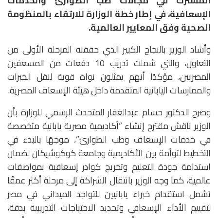
المشترك في مجالات طب الطوارئ والخدمات
الإسعافية، في إطار خطة الوزارة للارتقاء بالمنظومة
الصحية وفق المعايير العالمية.
وأشاد الوزير بالنجاح الكبير الذي حققته المرحلة الأولى من
التعاون، والتي شملت تدريب 10 دفعات من المسعفين
المصريين، مؤكدًا أنهم يمثلون نواة قوية لنقل الخبرات
والممارسات اليابانية المتقدمة داخل هيئة الإسعاف المصرية.
وصرح الدكتور حسام عبدالغفار المتحدث الرسمي للوزارة بأن
الوزير ناقش مقترح إنشاء “أكاديمية مصرية يابانية متخصصة
في خدمات الإسعاف وطب الطوارئ”، موجهًا بالبدء في
التخطيط لتوأمة بين الأكاديمية وجامعة كوكوشيكان لضمان
استدامة جودة التعليم وتخريج كوادر إسعافية بمواصفات
عالمية، كما وجه الوزير بانتقال الشراكة إلى مرحلة أكثر عمقًا
تشمل استقدام خبراء يابانيين للتواجد الميداني في مصر
لتقييم الأداء الإسعافي وتحديد الاحتياجات التدريبية بدقة،