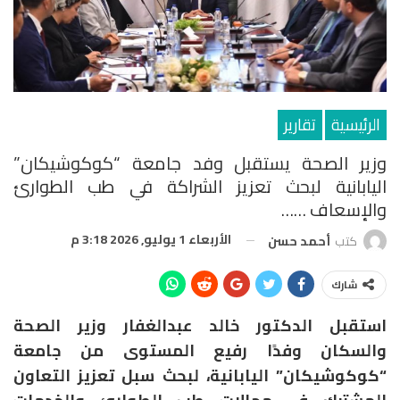
الرئيسية
تقارير
وزير الصحة يستقبل وفد جامعة “كوكوشيكان”
اليابانية لبحث تعزيز الشراكة في طب الطوارئ
والإسعاف ……
الأربعاء 1 يوليو, 2026 3:18 م
كتب
أحمد حسن
شارك
استقبل الدكتور خالد عبدالغفار وزير الصحة
والسكان وفدًا رفيع المستوى من جامعة
“كوكوشيكان” اليابانية، لبحث سبل تعزيز التعاون