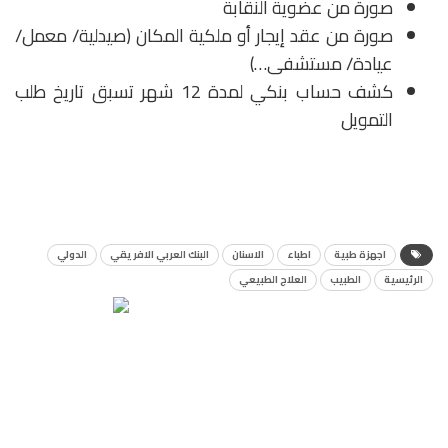
صورة من عضوية النقابة
صورة من عقد إيجار أو ملكية المكان (صيدلية/ معمل/
عيادة/ مستشفى…)
كشف حساب بنكي لمدة 12 شهر تسبق تاريخ طلب
التمويل
اجهزة طبية
اطباء
الاسنان
البنك العربي الافريقي
الدولي
الرئيسية
الطبيب
العلاج الطبيعي