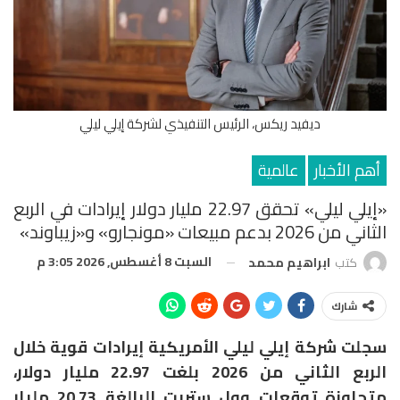
ديفيد ريكس، الرئيس التنفيذي لشركة إيلي ليلي
أهم الأخبار
عالمية
«إيلي ليلي» تحقق 22.97 مليار دولار إيرادات في الربع
الثاني من 2026 بدعم مبيعات «مونجارو» و«زيباوند»
السبت 8 أغسطس, 2026 3:05 م
كتب
ابراهيم محمد
شارك
سجلت شركة
إيلي ليلي الأمريكية
إيرادات قوية خلال
الربع الثاني من 2026 بلغت 22.97 مليار دولار،
متجاوزة توقعات وول ستريت البالغة 20.73 مليار