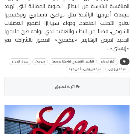
المنافسة الشرسة من البدائل الحيوية المماثلة التي تهدد
مبيعات أدويتها الرائدة؛ مثل دواءي تايسابري وتيكفيديرا
لعلاج التصلب المتعدد، ودواء سبينرازا لضمور العضلات
الشوكي، فضلاً عن البطء والتعقيد الذي يواجه طرح علاجها
الجديد لمرض الزهايمر «ليكيمبي» المطور بالشراكة مع
«إيساي» .
أخبار الدواء
الرئيس التنفيذي لشركة بيوجين
بيوجين
سوق الدواء
شركة بيوجين
شركة بيوجين الأمريكية
اترك تعليق