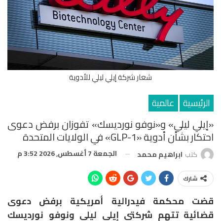
شعار شركة إيلي ليلي للأدوية
الرئيسية
عالمية
«إيلي ليلي» و«نوفو نورديسك» تفوزان برفض دعوى
احتكار بشأن أدوية «GLP-1» في الولايات المتحدة
الجمعة 7 أغسطس, 2026 3:52 م
كتب
ابراهيم محمد
شارك
قضت محكمة فيدرالية أمريكية برفض دعوى
قضائية تتهم شركتي
إيلي ليلي
و
نوفو نورديسك