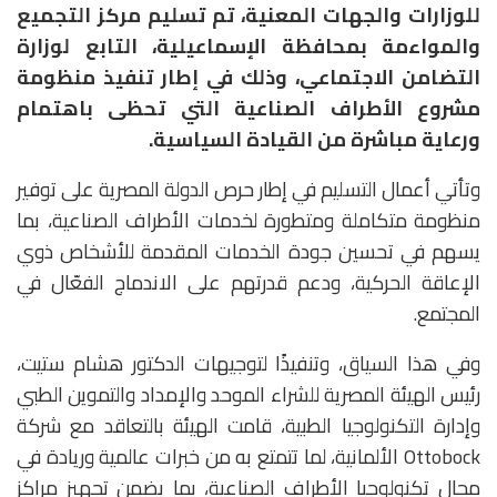
للوزارات والجهات المعنية، تم تسليم مركز التجميع
والمواءمة بمحافظة الإسماعيلية، التابع لوزارة
التضامن الاجتماعي، وذلك في إطار تنفيذ منظومة
مشروع الأطراف الصناعية التي تحظى باهتمام
ورعاية مباشرة من القيادة السياسية.
وتأتي أعمال التسليم في إطار حرص الدولة المصرية على توفير
منظومة متكاملة ومتطورة لخدمات الأطراف الصناعية، بما
يسهم في تحسين جودة الخدمات المقدمة للأشخاص ذوي
الإعاقة الحركية، ودعم قدرتهم على الاندماج الفعّال في
المجتمع.
وفي هذا السياق، وتنفيذًا لتوجيهات الدكتور هشام ستيت،
رئيس الهيئة المصرية للشراء الموحد والإمداد والتموين الطبي
وإدارة التكنولوجيا الطبية، قامت الهيئة بالتعاقد مع شركة
Ottobock الألمانية، لما تتمتع به من خبرات عالمية وريادة في
مجال تكنولوجيا الأطراف الصناعية، بما يضمن تجهيز مراكز