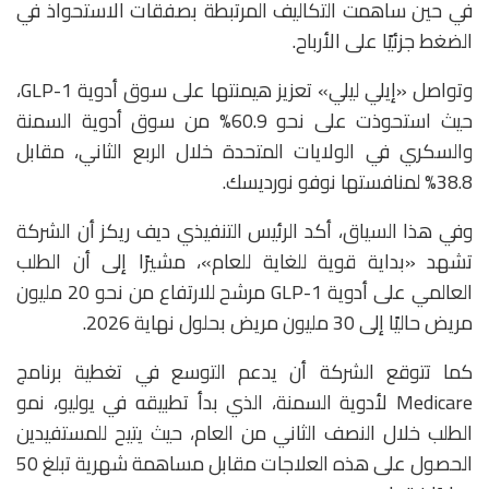
في حين ساهمت التكاليف المرتبطة بصفقات الاستحواذ في
الضغط جزئيًا على الأرباح.
وتواصل «إيلي ليلي» تعزيز هيمنتها على سوق أدوية GLP-1،
حيث استحوذت على نحو 60.9% من سوق أدوية السمنة
والسكري في الولايات المتحدة خلال الربع الثاني، مقابل
38.8% لمنافستها
نوفو نورديسك
.
وفي هذا السياق، أكد الرئيس التنفيذي ديف ريكز أن الشركة
تشهد «بداية قوية للغاية للعام»، مشيرًا إلى أن الطلب
العالمي على أدوية GLP-1 مرشح للارتفاع من نحو 20 مليون
مريض حاليًا إلى 30 مليون مريض بحلول نهاية 2026.
كما تتوقع الشركة أن يدعم التوسع في تغطية برنامج
Medicare
لأدوية السمنة، الذي بدأ تطبيقه في يوليو، نمو
الطلب خلال النصف الثاني من العام، حيث يتيح للمستفيدين
الحصول على هذه العلاجات مقابل مساهمة شهرية تبلغ 50