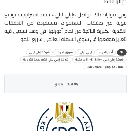
دولارًا فقط.
وفي موازاة ذلك، تواصل «إيلي ليلي» تنفيذ استراتيجية توسع
قوية عبر صفقات الاستحواذ، مستفيدة من التدفقات
النقدية الكبيرة الناتجة عن نجاح أدويتها، في وقت تسعى فيه
لتعزيز موقعها في سوق السمنة العالمي سريع النمو.
أخبار الدواء
إيلي ليلي
سوق الدواء
شركة إيلي ليلي
شركة إيلي ليلي «Eli Lilly» الأمريكية
شركة إيلي ليلي الأمريكية للأدوية
عقار «مونجارو – Mounjaro»
اترك تعليق