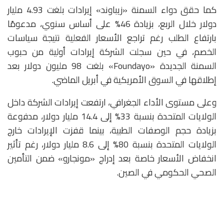
كما حقق دواء السمنة «زيباوند» إيرادات بلغت 4.93 مليار
دولار خلال الربع، بزيادة 46% على أساس سنوي، مدعومًا
بارتفاع الطلب رغم تراجع الأسعار الفعلية نتيجة سياسات
الخصم، في حين سجلت الشركة إيرادات أولية من حبوب
السمنة الجديدة «Foundayo» بلغت 98 مليون دولار بعد
إطلاقها في السوق الأمريكية في أبريل الماضي.
وعلى مستوى الأداء الجغرافي، ارتفعت إيرادات الشركة داخل
الولايات المتحدة بنسبة 33% إلى 14.4 مليار دولار، مدفوعة
بزيادة حجم الوصفات الطبية، بينما قفزت الإيرادات خارج
الولايات المتحدة بنسبة 80% إلى 8.6 مليار دولار، رغم تأثير
انخفاض الأسعار خاصة بعد إدراج «مونجارو» ضمن التأمين
الصحي الحكومي في الصين.