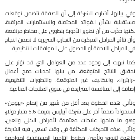
وفي بيانها، أشارت الشركة إلى أن الصفقة تتضمن توقعات
مستقبلية بشأن الفوائد المحتملة والاستثمارات المرتقبة،
لكنها حذّرت من أن تطوير الأدوية ينطوي على مخاطر مرتفعة،
وأن نتائج المراحل المبكرة من التجارب السريرية لا تضمن النجاح
في المراحل اللاحقة أو الحصول على الموافقات التنظيمية.
كما نبهت إلى وجود عدد من العوامل التي قد تؤثر على
تحقيق النتائج المتوقعة، من بينها تحديات دمج أعمال
«رايثيرا»، والتكاليف غير المتوقعة، والتطورات التنظيمية،
إضافة إلى المنافسة المتزايدة في سوق العلاجات المناعية.
وتأتي هذه الخطوة بعد أقل من شهر من إتمام «بيوجن»
استحواذاً ضخماً آخر على شركة أبيليس بقيمة 5.6 مليار دولار،
وهو ما منحها علاجات معتمدة لأمراض الكلى والعين،
وتأتي هذه التحركات المكثفة في وقت تسعى فيه الشركة
جاهدة لتنويع وتأمين خطوط إنتاجها المستقبلية لمواجهة