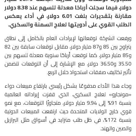
دولار، فيما سجلت أرباحًا معدلة للسهم عند 8.38 دولار
مقارنة بتقديرات بلغت 6.01 دولار، في أداء يعكس
الطلب القوي على أدويتها لعلاج السمنة والسكري.
ورفعت الشركة توقعاتها لإيرادات العام بالكامل إلى نطاق
يتراوح بين 85 و87 مليار دولار، مقابل توقعات سابقة بين 82
و85 مليار دولار، كما توقعت أرباحًا سنوية معدلة للسهم بين
35.50 و36.50 دولار، مع الإشارة إلى أن التوقعات تتضمن
تأثير تكاليف صفقات استحواذ خلال الربع.
وجاء هذا الأداء مدفوعًا بشكل رئيسي بارتفاع مبيعات دواء
«مونجارو» لعلاج السكري، الذي قفزت إيراداته العالمية
بنسبة 91% إلى 9.94 مليار دولار، متجاوزًا التوقعات، مع نمو
قوي خارج الولايات المتحدة حيث ارتفعت المبيعات الدولية
بنسبة 172%، في ظل طلب متزايد في أسواق مثل البرازيل
والصين والهند.