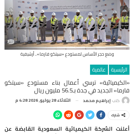
وضع حجر الأساس لمستودع «سيتكو فارما».. أرشيفية
الرئيسية
عالمية
«الكيميائية» ترسي أعمال بناء مستودع «سيتكو
فارما» الجديد في جدة بـ56.5 مليون ريال
الثلاثاء 28 يوليو, 2026 4:28 م
كتب
إبراهيم محمد
شارك
أعلنت الشركة الكيميائية السعودية القابضة عن