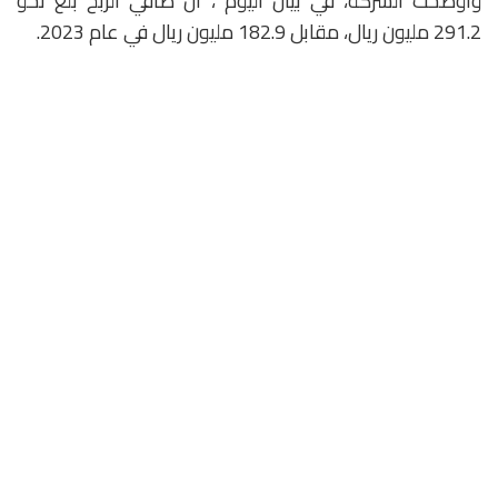
وأوضحت الشركة، في بيان اليوم ، أن صافي الربح بلغ نحو
291.2 مليون ريال، مقابل 182.9 مليون ريال في عام 2023.