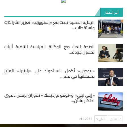
آخر الأخبار
الرعاية الصحية تبحث مع «إستوورلد» تعزيز الشراكات
واستقطاب…
الصحة تبحث مع الوكالة الفرنسية للتنمية آليات
تحسين جودة…
«بيوجين» تُكمل الاستحواذ على «رايثيرا» لتعزيز
محفظتها في علم…
«إيلي ليلي» و«نوفو نورديسك» تفوزان برفض دعوى
احتكار بشأن…
السابق
التالى
1 of 9٬223