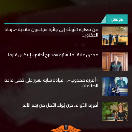
بروفايل
من معارك الأوبئة إلى جائزة «نيلسون مانديلا».. رحلة
الدكتور…
مجدي علبة.. مايسترو «مسرح أحلام» إيبكس فارما
«أميرة محجوب»… قيادة شابة تسير على خُطى قادة
الصناعات…
أميرة الدَّواء.. حين يُولَد الأمل من رَحِم الألم