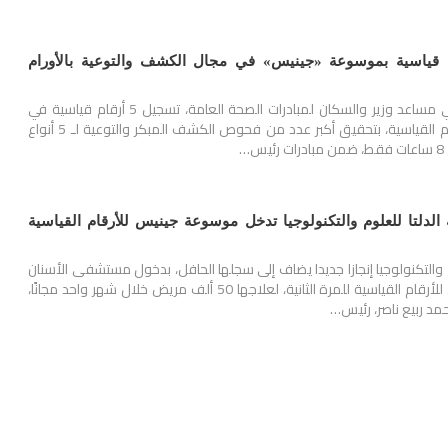
تسجل 5 أرقام قياسية بموسوعة «جينيس» في مجال الكشف والتوعية بالأورام
أعلن الدكتور محمد حساني مساعد وزير والسكان لمبادرات الصحة العامة، تسجيل 5 أرقام قياسية في
موسوعة «جينيس» للأرقام القياسية، بتحقيق أكبر عدد من فحوص الكشف المبكر والتوعية لـ 5 أنواع
…
دلتا للعلوم والتكنولوجيا تدخل موسوعة جينيس للأرقام القياسية
والتكنولوجيا إنجازا جديدا يضاف إلى سجلها الحافل، بدخول مستشفى الأسنان
التابع لها موسوعة جينيس للأرقام القياسية للمرة الثانية، لعلاجها 50 ألف مريض خلال شهر واحد مجانًا،
مد ربيع ناصر، رئيس…