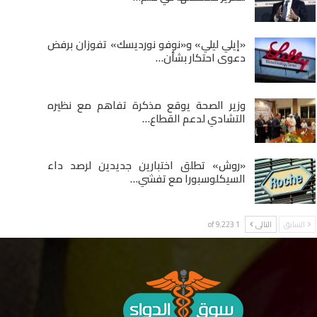
«إيلي ليلي» و«نوفو نورديسك» تفوزان برفض
دعوى احتكار بشأن…
وزير الصحة يوقع مذكرة تفاهم مع نظيره
التشادي لدعم القطاع…
«روش» تطلق اختبارين جديدين لرصد داء
السيكلوسبورا مع تفشي…
السابق
التالى
1 of 9٬223