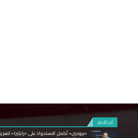
أخر الأخبار
«بيوجين» تُكمل الاستحواذ على «رايثيرا» لتعزيز