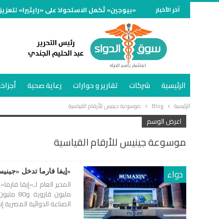
آخر الأخبار
«بيوجين» تُكمل الاستحواذ على «رايثيرا» لتعزيز
الرئيسية
شركات
تقارير و حوارات
رعاية صحية
أجزاخا
الرئيسية
Blog
موسوعة جينيس للأرقام القياسية
اعرض الوسم
موسوعة جينيس للأرقام القياسية
دواء
«إيفا فارما تدخل «جينيس
مليون ق
الصناعة الدوائية المصرية إنجا