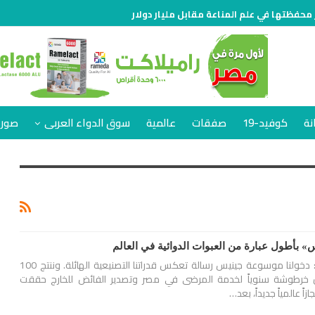
 محفظتها في علم المناعة مقابل مليار دولار
نة
كوفيد-19
صفقات
عالمية
سوق الدواء العربى
صور 
» بأطول عبارة من العبوات الدوائية في العالم
المدير العام لـ«إيفا فارما»: دخولنا موسوعة جينيس رسالة تعكس قدراتنا التصنيعية الهائلة. وننتج 100
ارورة و80 مليون خرطوشة سنوياً لخدمة المرضى في مصر وتصدير الفائض للخارج حققت
زاً عالمياً جديداً، بعد…