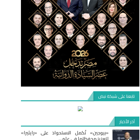
تابعنا على شبكة نبض
آخر الأخبار
«بيوجين» تُكمل الاستحواذ على «رايثيرا»
لتعزيز محفظتها في علم…