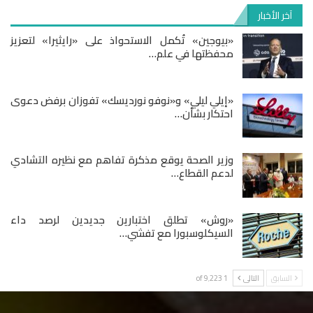
آخر الأخبار
«بيوجين» تُكمل الاستحواذ على «رايثيرا» لتعزيز
محفظتها في علم…
«إيلي ليلي» و«نوفو نورديسك» تفوزان برفض دعوى
احتكار بشأن…
وزير الصحة يوقع مذكرة تفاهم مع نظيره التشادي
لدعم القطاع…
«روش» تطلق اختبارين جديدين لرصد داء
السيكلوسبورا مع تفشي…
السابق
التالى
1 of 9٬223