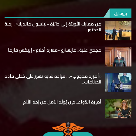
بروفايل
من معارك الأوبئة إلى جائزة «نيلسون مانديلا».. رحلة
الدكتور…
مجدي علبة.. مايسترو «مسرح أحلام» إيبكس فارما
«أميرة محجوب»… قيادة شابة تسير على خُطى قادة
الصناعات…
أميرة الدَّواء.. حين يُولَد الأمل من رَحِم الألم