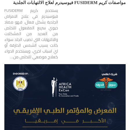
مواصفات كريم FUSIDERM فيوسيدرم لعلاج الالتهابات الجلدية
يستخدم كريم FUSIDERM
فيوسيدرم في علاج الامراض
الجلدية بشكل فعال، فهو مضاد
حيوي سريع المفعول للتخلص
من العديد من المشكلات
والالتهابات التي تصيب الجلد سواء
كانت بسبب الشمس الحارقة أو
اي اسباب اخري، ويستخدم الدواء
كعلاج موضعي للتخلص من…