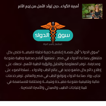
أميرة الدَّواء.. حين يُولَد الأمل من رَحِم الألم
"سوق الدواء" أول منصـة إعلاميـة خبرية تحليلة تثقيفيــة تختص بكل
مايتعلق بصناعة الدواء في مصر .. تصنعها أقلام صحفية وطبية متنوعة
ومحترفة.. توفر المعلومة والتحليل والرؤية الطبية الأهم.. تجعلك على
إطلاع دائم بكل ماهو جديد في عالم الطب والدواء .. تسلط الضوء على
تجارب رواد صناعة الدواء ونوابغ الطب في مصر والعالم.. توفر خدمات
مالية وتثقيفية متنوعة مفيــدة وشيقــة ومختلفة للمساهمة في
تلبية إحتياجات الطبيب والصيدلي والأسرة المصرية .