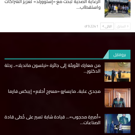
الرعاية الصحية تبحث مع «إستوورلد» تعزيز الشراكات
واستقطاب…
السابق
التالى
1 of 9٬224
بروفايل
من معارك الأوبئة إلى جائزة «نيلسون مانديلا».. رحلة
الدكتور…
مجدي علبة.. مايسترو «مسرح أحلام» إيبكس فارما
«أميرة محجوب»… قيادة شابة تسير على خُطى قادة
الصناعات…