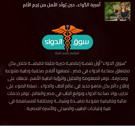
أميرة الدَّواء.. حين يُولَد الأمل من رَحِم الألم
"سوق الدواء" أول منصـة إعلاميـة خبرية تحليلة تثقيفيــة تختص بكل
مايتعلق بصناعة الدواء في مصر .. تصنعها أقلام صحفية وطبية متنوعة
ومحترفة.. توفر المعلومة والتحليل والرؤية الطبية الأهم.. تجعلك على
إطلاع دائم بكل ماهو جديد في عالم الطب والدواء .. تسلط الضوء على
تجارب رواد صناعة الدواء ونوابغ الطب في مصر والعالم.. توفر خدمات
مالية وتثقيفية متنوعة مفيــدة وشيقــة ومختلفة للمساهمة في
تلبية إحتياجات الطبيب والصيدلي والأسرة المصرية .