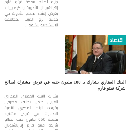
جنيه لصالح شركة فيتو فارم
إنترناشيونال للأدوية والكيماويات،
بغرض إنشاء مصنع للأدوية في
مدينة برج العرب بمحافظة
الاسكندرية بتكلفة…
اقتصاد
البنك العقاري يشارك بـ 180 مليون جنيه في قرض مشترك لصالح
شركة فيتو فارم
يشارك البنك العقاري المصري
العربي ضمن تحالف مصرفي
يقوده البنك المصري لتنمية
الصادرات، في قرض مشترك
بقيمة 650 مليون جنيه لصالح
شركة فيتو فارم إنترناشيونال