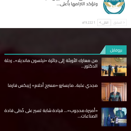
وتؤكد التزامها بأعلى…
السابق
التالى
1 of 9٬222
بروفايل
من معارك الأوبئة إلى جائزة «نيلسون مانديلا».. رحلة
الدكتور…
مجدي علبة.. مايسترو «مسرح أحلام» إيبكس فارما
«أميرة محجوب»… قيادة شابة تسير على خُطى قادة
الصناعات…