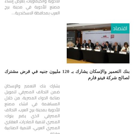
للأدوية والكيماويات، بغرض إنشاء
مصنع للأدوية في مدينة برج
العرب بمحافظة الاسكندرية…
اقتصاد
بنك التعمير والإسكان يشارك بـ 120 مليون جنيه في قرض مشترك
لصالح شركة فيتو فارم
يشارك بنك التعمير والإسكان
ضمن التحالف المصرفي لتمويل
صناعة الدواء المصرية، من خلال
المساهمة في انشاء مصنع
للأدوية بمدينة برج العرب، التحالف
المصرفي الذي يضم بنوك:
المصري لتنمية الصادرات، العقاري
المصري العربي، التنمية الصناعية
وقناة…