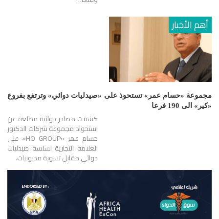
أهم الأخبار
مجموعة «حسام عمر» تستحوذ على «صيدليات دوائي» وترتفع بفروع
«كير» الى 190 فرعا
كشفت مصادر دوائية مطلعة عن
استحواذ مجموعة شركات الدكتور
حسام عمر «HO GROUP» على
العلامة التجارية لسلسة صيدليات
دوائي مقابل تسوية مديونيات.