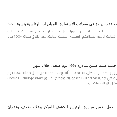
غفار وزير الصحة والسكان، تقريرا حول نسب الزيادة في معدلات استفادة
المواطنين بخدمات مبادرات فخامة الرئيس عبدالفتاح السيسي للصحة العامة، بعد إطلاق حملة «100 يوم
أعلن الدكتور خالد عبدالغفار وزير الصحة والسكان، تقديم 430 ألفا و427 خدمة من خلال حملة «100 يوم
 أمس الثلاثاء 25 يوليو، في جميع محافظات الجمهورية. وأوضح الدكتور حسام عبدالغفار المتحدث
كان، أن الخدمات التي…
فحص 5 ملايين طفل ضمن مبادرة الرئيس للكشف المبكر وعلاج ضعف وفقدان