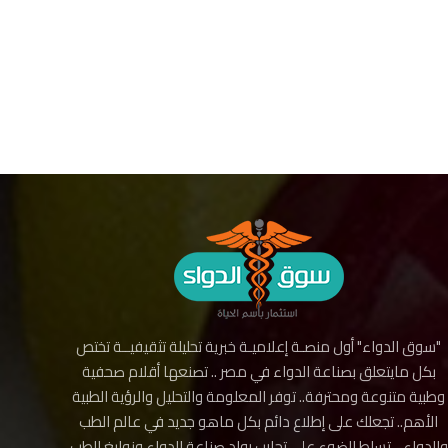
"سوق الدواء" أول منصـة إعلاميـة خبرية تحليلة تثقيفيــة تختص
بكل مايتعلق بصناعة الدواء في مصر .. تصنعها أقلام صحفية
وطبية متنوعة ومحترفة.. توفر المعلومة والتحليل والرؤية الطبية
الأهم.. تجعلك على إطلاع دائم بكل ماهو جديد في عالم الطب
والدواء .. تسلط الضوء على تجارب رواد صناعة الدواء ونوابغ الطب