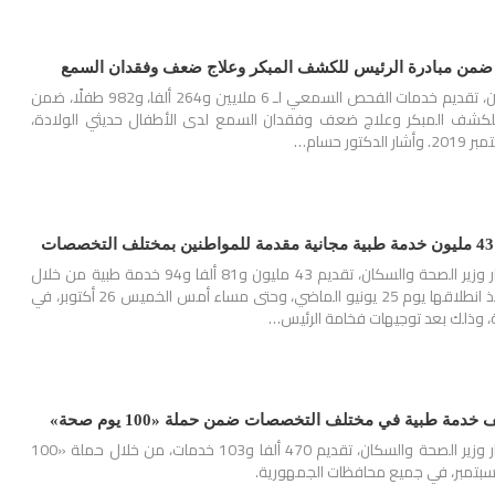
أعلنت وزارة الصحة والسكان، تقديم خدمات الفحص السمعي لـ 6 ملايين و264 ألفا، و982 طفلًا، ضمن
للكشف المبكر وعلاج ضعف وفقدان السمع لدى الأطفال حديثي الولادة،
ور حسام…
أعلن الدكتور خالد عبدالغفار وزير الصحة والسكان، تقديم 43 مليون و81 ألفا و94 خدمة طبية من خلال
حملة «100 يوم صحة» منذ انطلاقها يوم 25 يونيو الماضي، وحتى مساء أمس الخميس 26 أكتوبر، في
 وذلك بعد توجيهات فخامة الرئيس…
أعلن الدكتور خالد عبدالغفار وزير الصحة والسكان، تقديم 470 ألفا و103 خدمات، من خلال حملة «100