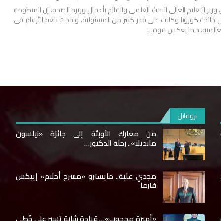
ر، وزير التعليم العالى البحث العلمى والقائم بأعمال وزيرة الصحة، إن المنظومة
 جائحة كورونا وكانت على قدر كبير من المسئولية، ونجحت بلغة الأرقام فى
العالمية، مما يعكس قوة…
بروفايل
من معارك الأوبئة إلى جائزة «نيلسون
مانديلا».. رحلة الدكتور…
مجدي علبة.. مايسترو «مسرح أحلام» إيبكس
فارما
«أميرة محجوب»… قيادة شابة تسير على خُطى