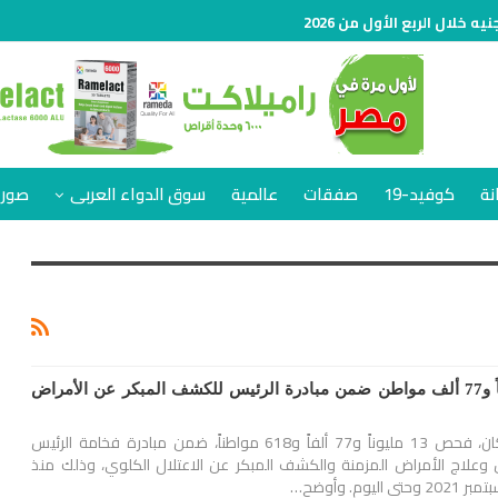
نة
كوفيد-19
صفقات
عالمية
سوق الدواء العربى
صور 
الصحة: فحص 13 مليوناً و77 ألف مواطن ضمن مبادرة الرئيس للكشف المبكر عن الأمراض
أعلنت وزارة الصحة والسكان، فحص 13 مليوناً و77 ألفاً و618 مواطناً، ضمن مبادرة فخامة الرئيس
وعلاج الأمراض المزمنة والكشف المبكر عن الاعتلال الكلوي، وذلك منذ
وم. وأوضح…