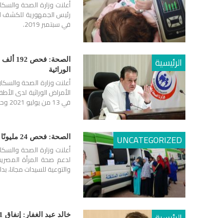
رئيس الجمهورية للكشف الم
في سبتمبر 2019.
الرئيسية
الصحة:
الوراثية
في 13 من يوليو 2021 وحتى اليوم، بهدف الوصول إلى جيل صحي…
UNCATEGORIZED
الصحة: فحص 24 مليونًا و609 آلاف سيدة بمبادرة الرئيس لدعم صحة المرأة
والتوعية للسيدات مجانا، بداية من
الرئيسية
خالد عبد الغفار: إنفاق 101 مليار جنيه على مبادرات الرئيس للصحة خلال عامين