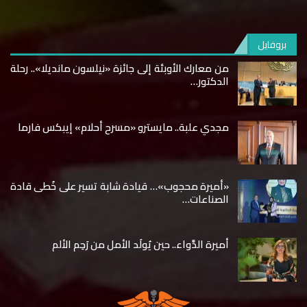
بروفايل
من معارك الأوبئة إلى جائزة «نيلسون مانديلا».. رحلة
الدكتور…
مجدي علبة.. مايسترو «مسرح أحلام» إيبكس فارما
«أميرة محجوب»… قيادة شابة تسير على خُطى قادة
الصناعات…
أميرة الدَّواء.. حين يُولَد الأمل من رَحِم الألم