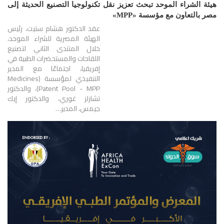
هيئة الشراء الموحد تبحث تعزيز نقل تكنولوجيا التصنيع الحديثة إلى
مصر بالتعاون مع مؤسسة «MPP»
عقد الدكتور هشام ستيت، رئيس
الهيئة المصرية للشراء الموحد،
خلال المنتدى الثاني لتصنيع
اللقاحات والمستحضرات الطبية في
إفريقيا، اجتماعًا مع المدير
التنفيذي لمؤسسة (Medicines
Patent Pool - MPP)، والدكتور
تشارلز غوري، والدكتور إيك
جيمس، المدير…