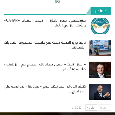
آخر الأخبار
مستشفى مصر للطيران تجدد اعتماد «GAHAR»
وتؤكد التزامها بأعلى…
نائبة وزير الصحة تبحث مع جامعة المنصورة التحديات
السكانية…
«أسترازينيكا» تنفي محادثات اندماج مع «بريستول
مايرز» وتؤسس…
هيئة الدواء الأمريكية تمنح «موديرنا» موافقة على
أول لقاح…
السابق
التالى
1 of 9٬222