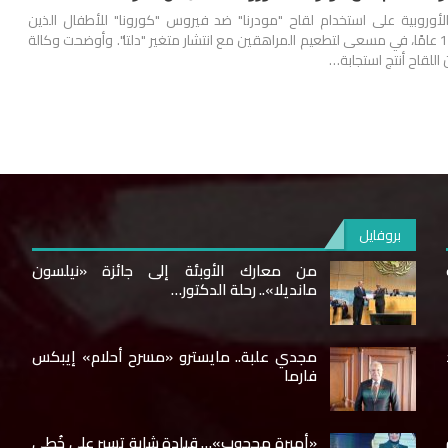
أوروبية على استخدام لقاح "مودرنا" ضد فيروس "كورونا" للأطفال الذين
تتراوح أعمارهم بين 12 و17 عامًا، في مسعى لتطعيم المراهقين مع انتشار متغير "دلتا". وأوضحت وكالة
ن اللقاح أنتج استجابة…
بروفايل
من معارك الأوبئة إلى جائزة «نيلسون
مانديلا».. رحلة الدكتور…
مجدي علبة.. مايسترو «مسرح أحلام» إيبكس
فارما
«أميرة محجوب»… قيادة شابة تسير على خُطى