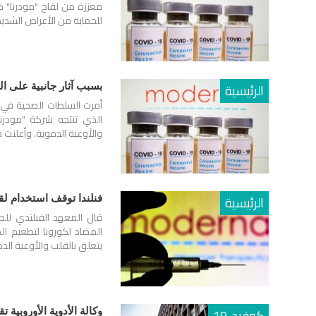
معززة من لقاح "مودرنا" ضد 
للحماية من الأعراض الشدي
الرئيسية
بسبب آثار جانبية على القلب والأوعية.. 3 دول توقف ا
أمرت السلطات الصحية في ث
الذي تنتجه شركة "مودرنا"
والأوعية الدموية. وأعلنت 
الرئيسية
فنلندا توقف استخدام لق
قال المعهد الفنلندي للص
يتعلق بالقلب والأوعية الد
كوفيد-19
وكالة الأدوية الأوروبية تق