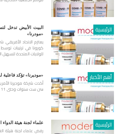
الرئيسية
«مودرنا»
كورونا في ترتيبات توسط
للولايات المتحدة لتسهيل 
أهم الأخبار
«موديرنا» تؤكد فاعلية لقاحها ضد
أكدت شركة موديرنا الأمري
سن ست سنوات وحتى 11 عامًا.
الرئيسية
علماء لجنة هيئة الدواء
رفض علماء لجنة هيئة الغذ