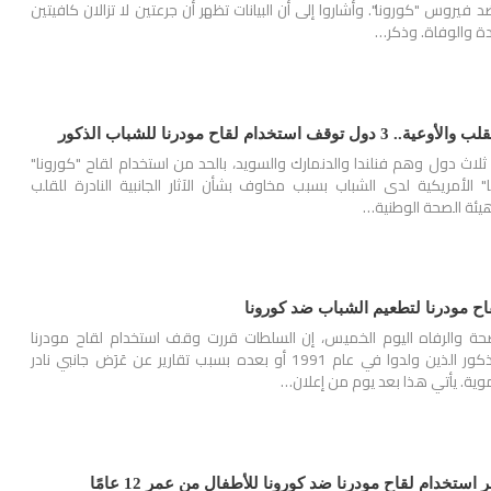
فيروس "كورونا". وأشاروا إلى أن البيانات تظهر أن جرعتين لا تزالان كافيتين
دة والوفاة. وذكر…
ستخدام لقاح مودرنا للشباب الذكور
لاث دول وهم فنلندا والدنمارك والسويد، بالحد من استخدام لقاح "كورونا"
 الأمريكية لدى الشباب بسبب مخاوف بشأن الآثار الجانبية النادرة للقلب
هيئة الصحة الوطنية…
اح مودرنا لتطعيم الشباب ضد كورونا
حة والرفاه اليوم الخميس، إن السلطات قررت وقف استخدام لقاح مودرنا
المضاد لكورونا لتطعيم الذكور الذين ولدوا في عام 1991 أو بعده بسبب تقارير عن عَرَض جانبي نادر
موية. يأتي هذا بعد يوم من إعلان…
ر استخدام لقاح مودرنا ضد كورونا للأطفال من عمر 12 عامًا