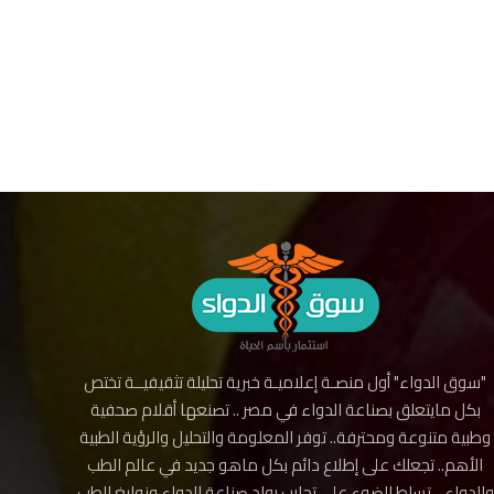
"سوق الدواء" أول منصـة إعلاميـة خبرية تحليلة تثقيفيــة تختص
بكل مايتعلق بصناعة الدواء في مصر .. تصنعها أقلام صحفية
وطبية متنوعة ومحترفة.. توفر المعلومة والتحليل والرؤية الطبية
الأهم.. تجعلك على إطلاع دائم بكل ماهو جديد في عالم الطب
والدواء .. تسلط الضوء على تجارب رواد صناعة الدواء ونوابغ الطب