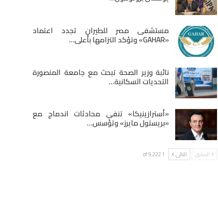
مستشفى مصر للطيران تجدد اعتماد
«GAHAR» وتؤكد التزامها بأعلى…
نائبة وزير الصحة تبحث مع جامعة المنصورة
التحديات السكانية…
«أسترازينيكا» تنفي محادثات اندماج مع
«بريستول مايرز» وتؤسس…
السابق
التالى
1 of 9٬222