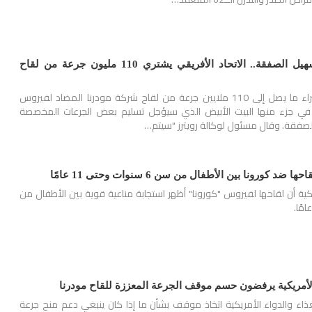
البيت الأبيض تدخل لتسهيل الصفقة.. الاتحاد الأفريقي يشتري 110 مليون جرعة من لقاح
يعتزم الاتحاد الأفريقي شراء ما يصل إلى 110 ملايين جرعة من لقاح شركة مودرنا المضاد لفيروس
 في جزء منها البيت الأبيض الذي سيؤجل تسليم بعض الجرعات المخصصة
الصفقة. وقال مسئول لوكالة رويترز "سيتم…
 كورونا بين الأطفال من سن 6 سنوات وحتى 11 عامًا
كية أن لقاحها لفيروس "كورونا" أظهر استجابة مناعية قوية بين الأطفال من
 الأمريكية يرفضون حسم موقف الجرعة المعززة للقاح مودرنا
اء والدواء الأمريكية اتخاذ موقف بشأن ما إذا كان ينبغي دعم منح جرعة