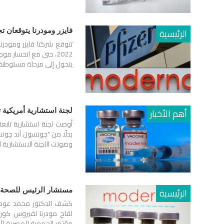
الرئيسية
فايزر ومودرنا يتوقعان تجاوز مبيعات ل
2022، حتى مع انحسار م
يتحول إلى مرحلة مستوطن
أهم الأخبار
لجنة استشارية أمريكية
أوصت لجنة استشارية تابعة 
وصوتت اللجنة الاستشارية ل
الرئيسية
مستشار الرئيس للصحة: ت
كشف الدكتور محمد عوض تا
لقاح مودرنا لفيروس كورو
مؤتمر الجمعية المصرية لأمراض الص