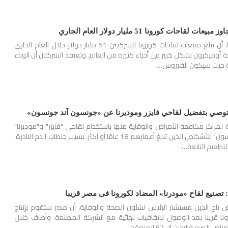
قاحات كورونا 51 مليار دولار العام الجاري
تتوقع شركتا فايزر ومودرنا، أن تبلغ مبيعات لقاحات كورونا للشركتين 51 مليار دولار خلال العام الجاري
وجة أوميكرون بشكل كبير في أجزاء كثيرة من العالم. وتعتقد الشركتان أن الوباء
ة حيث سيكون الفيروس…
 توصي بتفضيل لقاحي فايزر وموديرنا عن «جونسون آند جونسون»
لمراكز مكافحة الأمراض والوقاية منها باستخدام لقاحي "فايزر" و"موديرنا"
بدلًا من "جونسون آند جونسون" للأشخاص الذين تبلغ أعمارهم 18 عامًا أو أكثر، بسبب جلطات الدم النادرة.
لتطعيم التابعة…
صنيع لقاح «مودرنا» المضاد لكورونا فى مصر قريبا
ج الدين مستشار الرئيس لشئون الصحة والوقاية، أن مصر ستقوم بإنتاج
نا قريبا بعد الوصول لاتفاقيات نهائية مع الشركة المصنعة. وأضاف خلال
در والتدرن الــ62 المنعقد…