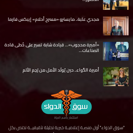
مجدي علبة.. مايسترو «مسرح أحلام» إيبكس فارما
«أميرة محجوب»… قيادة شابة تسير على خُطى قادة
الصناعات…
أميرة الدَّواء.. حين يُولَد الأمل من رَحِم الألم
"سوق الدواء" أول منصـة إعلاميـة خبرية تحليلة تثقيفيــة تختص بكل