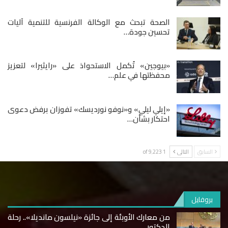
الصحة تبحث مع الوكالة الفرنسية للتنمية آليات
تحسين جودة…
«بيوجين» تُكمل الاستحواذ على «رايثيرا» لتعزيز
محفظتها في علم…
«إيلي ليلي» و«نوفو نورديسك» تفوزان برفض دعوى
احتكار بشأن…
السابق
التالى
1 of 9٬223
بروفايل
من معارك الأوبئة إلى جائزة «نيلسون مانديلا».. رحلة
الدكتور…