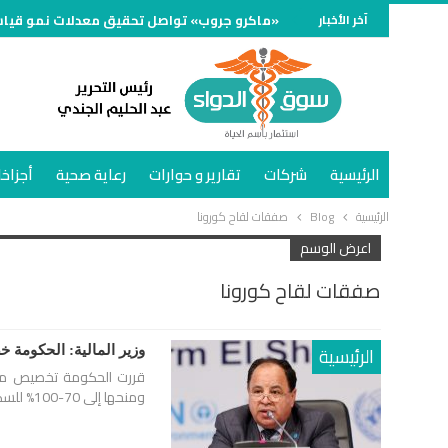
آخر الأخبار
«ماكرو جروب» تواصل تحقيق معدلات نمو قياسية
الرئيسية
شركات
تقارير و حوارات
رعاية صحية
أجزاخا
الرئيسية
Blog
صفقات لقاح كورونا
اعرض الوسم
صفقات لقاح كورونا
الرئيسية
وزير المالية: الحكومة خصصت 1.6 مليار دولار لشرا
ومنحها إلى 70-100% للسكان.