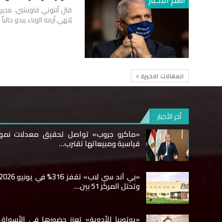
قال أنتوني فاوتشي، مدير 
يُنهي أزمة الوباء يبدو حال
المقالات الاخيرة
أخر الأخبار
«ماكرو جروب» تواصل تحقيق معدلات نمو
قياسية ومبيعاتها تقترب…
«بي آند سي لاب» تقفز 316% في يونيو 26
وتحتل المركز 51 بين…
«يوتوبيا للأدوية» تعزز حضورها في الأسواق