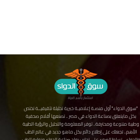
"سوق الدواء" أول منصـة إعلاميـة خبرية تحليلة تثقيفيــة تختص
بكل مايتعلق بصناعة الدواء في مصر .. تصنعها أقلام صحفية
وطبية متنوعة ومحترفة.. توفر المعلومة والتحليل والرؤية الطبية
الأهم.. تجعلك على إطلاع دائم بكل ماهو جديد في عالم الطب
والدواء .. تسلط الضوء على تجارب رواد صناعة الدواء ونوابغ الطب