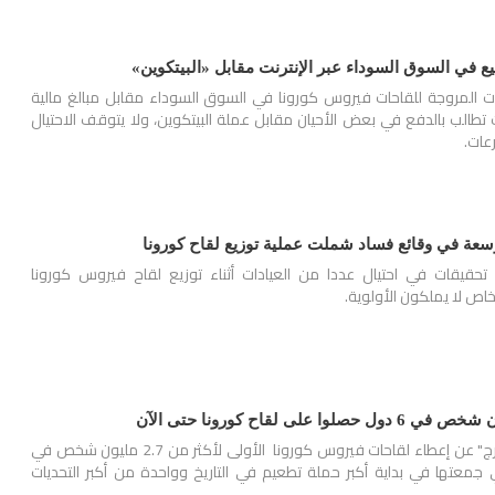
ع في السوق السوداء عبر الإنترنت مقابل «البيتكوين»
نات المروجة للقاحات فيروس كورونا في السوق السوداء مقابل مبالغ مالية
تطالب بالدفع في بعض الأحيان مقابل عملة البيتكوين، ولا يتوقف الاحتيال
رعات.
سعة في وقائع فساد شملت عملية توزيع لقاح كورونا
تحقيقات في احتيال عددا من العيادات أثناء توزيع لقاح فيروس كورونا
اص لا يملكون الأولوية.
كشف تقرير لوكاله "بلومبرج" عن إعطاء لقاحات فيروس كورونا الأولى لأكثر من 2.7 مليون شخص في
لتي جمعتها في بداية أكبر حملة تطعيم في التاريخ وواحدة من أكبر التحديات