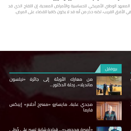
المعهد الوطني الأمريكي للحساسية والأمراض المعدية، إن اللقاح الذي قد
ياً في الأفق القريب، لكنه حذر من أنه قد لا يكون كافيا للقضاء على المرض.
بروفايل
من معارك الأوبئة إلى جائزة «نيلسون
مانديلا».. رحلة الدكتور…
20
مجدي علبة.. مايسترو «مسرح أحلام» إيبكس
فارما
«أميرة محجوب»… قيادة شابة تسير على خُطى