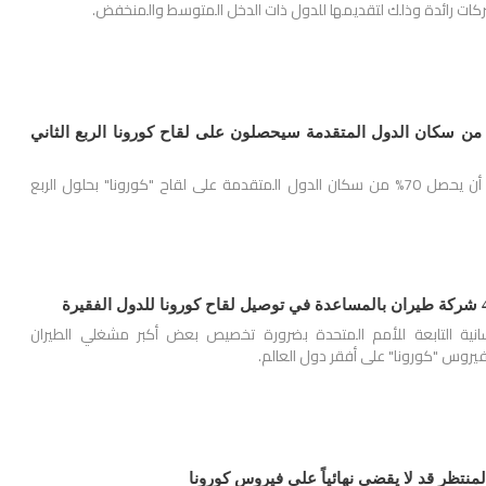
كات رائدة وذلك لتقديمها للدول ذات الدخل المتوسط والمنخفض.
دمان ساكس: 70% من سكان الدول المتقدمة سيحصلون على لقاح كورونا الربع الثاني
يتوقع "جولدمان ساكس" أن يحصل 70% من سكان الدول المتقدمة على لقاح "كورونا" بحلول الربع
نسانية التابعة للأمم المتحدة بضرورة تخصيص بعض أكبر مشغلي الطيران
يروس "كورونا" على أفقر دول العالم.
لمنتظر قد لا يقضي نهائياً على فيروس كورونا