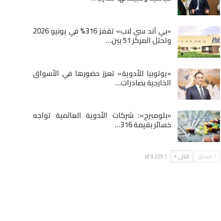
«بي آند سي لاب» تقفز 316% في يونيو 2026
وتحتل المركز 51 بين…
«يوتوبيا للأدوية» تعزز حضورها في الأسواق
الخارجية بصادرات…
«بلومبرج»: شركات الأدوية العالمية تواجه
خسائر بقيمة 316…
السابق
التالى
1 of 9٬229