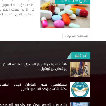
أطلقت مؤسسة التمويل الد
في الأردن بهدف زيادة صا
للمشروع الذي ستنفذه المؤسسة حتى عام
المقالات الاخيرة
أخر الأخبار
هيئة الدواء والجهاز المصري للملكية الفكرية
يوقعان بروتوكول…
مستشفى مصر للطيران تجدد اعتماد
«GAHAR» وتؤكد التزامها بأعلى…
نائبة وزير الصحة تبحث مع جامعة المنصورة