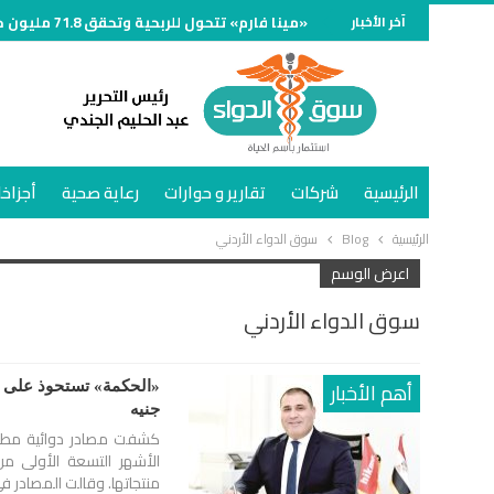
آخر الأخبار
«مينا فارم» تتحول للربحية وتحقق 71.8 مليون جنيه خلال الربع الأول من 2026
الرئيسية
شركات
تقارير و حوارات
رعاية صحية
أجزاخا
الرئيسية
Blog
سوق الدواء الأردني
اعرض الوسم
سوق الدواء الأردني
أهم الأخبار
جنيه
كشفت مصادر دوائية مطلع
منتجاتها. وقالت المصادر 