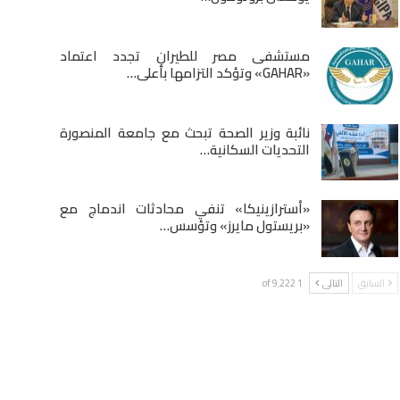
مستشفى مصر للطيران تجدد اعتماد
«GAHAR» وتؤكد التزامها بأعلى…
نائبة وزير الصحة تبحث مع جامعة المنصورة
التحديات السكانية…
«أسترازينيكا» تنفي محادثات اندماج مع
«بريستول مايرز» وتؤسس…
السابق
التالى
1 of 9٬222