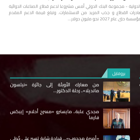
ولية - مجموعة البنك الدولي أمس مشروعا لدعم قطاع الصناعات الدوائية
درات القطاع و جذب المزيد من الاستثمارات. وتبلغ قيمة الدعم المقدم
 2027 نحو مليون دولار…
بروفايل
من معارك الأوبئة إلى جائزة «نيلسون
مانديلا».. رحلة الدكتور…
مجدي علبة.. مايسترو «مسرح أحلام» إيبكس
فارما
«أميرة محجوب»… قيادة شابة تسير على خُطى