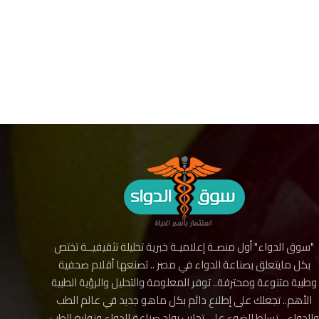
"سوق الدواء" أول منصـة إعلاميـة خبرية تحليلة تثقيفيــة تختص
بكل مايتعلق بصناعة الدواء في مصر .. تصنعها أقلام صحفية
وطبية متنوعة ومحترفة.. توفر المعلومة والتحليل والرؤية الطبية
الأهم.. تجعلك على إطلاع دائم بكل ماهو جديد في عالم الطب
والدواء .. تسلط الضوء على تجارب رواد صناعة الدواء ونوابغ الطب