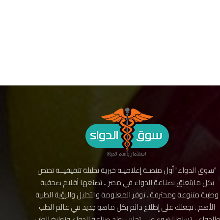
"سوق الدواء" أول منصـة إعلاميـة خبرية تحليلة تثقيفيــة تختص
بكل مايتعلق بصناعة الدواء في مصر .. تصنعها أقلام صحفية
وطبية متنوعة ومحترفة.. توفر المعلومة والتحليل والرؤية الطبية
الأهم.. تجعلك على إطلاع دائم بكل ماهو جديد في عالم الطب
والدواء .. تسلط الضوء على تجارب رواد صناعة الدواء ونوابغ الطب