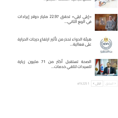
«إيلي ليلي» تحقق 22.97 مليار دولار إيرادات
في الربع الثاني…
هيئة الدواء تحذر من تأثير ارتفاع درجات الحرارة
على فعالية…
الصحة تستقبل أكثر من 71 مليون زيارة
للسيدات لتلقي خدمات…
السابق
التالى
1 of 9٬225