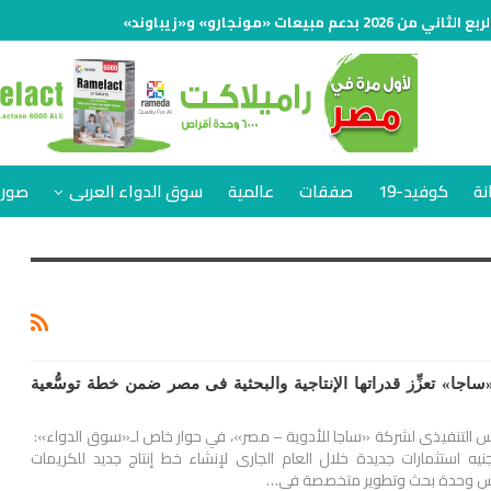
نة
كوفيد-19
صفقات
عالمية
سوق الدواء العربى
صور 
جا» تعزِّز قدراتها الإنتاجية والبحثية فى مصر ضمن خطة توسُّعية
س التنفيذى لشركة «ساجا للأدوية – مصر»، في حوار خاص لـ«سوق الدواء»:
15 مليون جنيه استثمارات جديدة خلال العام الجارى لإنشاء خط إنتاج جديد للكريمات
يس وحدة بحث وتطوير متخصصة فى…