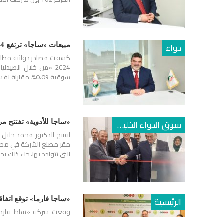
دواء
مبيعات «ساجا» ترتفع 314% في سوق الدواء المصري خلال فبراير 2024
كشفت مصادر دوائية مطلعة 
سوقية 0.09%، مقارنة نفس الشهر من عام 2023، لتحتل المركز 108…
سوق الدواء الخليجي
«ساجا للأدوية» تفتتح م
افتتح الدكتور محمد خليل 
مقر مصنع الشركة في مصر، 
التي تتواجد بها. جاء ذلك
الرئيسية
«ساجا فارما» توقع اتفاق
وقعت شركة «ساجا فارما»