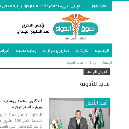
آخر الأخبار
«إيلي ليلي» تحقق 22.97 مليار دولار إيرادات في الربع الثاني من 2026 بدعم مبيعات «مونجارو» و«زيباوند»
الرئيسية
شركات
تقارير و حوارات
رعاية صحية
أجزاخا
الرئيسية
Blog
ساجا للأدوية
اعرض الوسم
ساجا للأدوية
أهم الأخبار
الدكتور محمد يوسف: «سا
ورؤية استراتيجية…
الدكتور محمد يوسف الرئي
نخطط لضخ 0
والمراهم نعمل على تأس