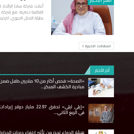
أعلنت شركة ساجا الرائدة
بطيئة التحلل الحيوي، لتر
المقالات الاخيرة
أخر الأخبار
«الصحة»: فحص أكثر من 10 ملايين طفل ضمن
مبادرة الكشف المبكر…
«إيلي ليلي» تحقق 22.97 مليار دولار إيرادات
في الربع الثاني…
هيئة الدواء تحذر من تأثير ارتفاع درجات الحرارة