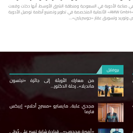
 في صناعة الأدوية في السعودية ومنطقة الشرق الأوسط، أنها دخلت وقعت
اتفاقية حصرية، مع شركة «AMW GmbH» الألمانية المتخصصة في تطوير وتصنيع أنظمة توصيل الأدوية
خيص وتوريد وتسويق عقار «جوسريلين»…
بروفايل
من معارك الأوبئة إلى جائزة «نيلسون
مانديلا».. رحلة الدكتور…
مجدي علبة.. مايسترو «مسرح أحلام» إيبكس
فارما
«أميرة محجوب»… قيادة شابة تسير على خُطى