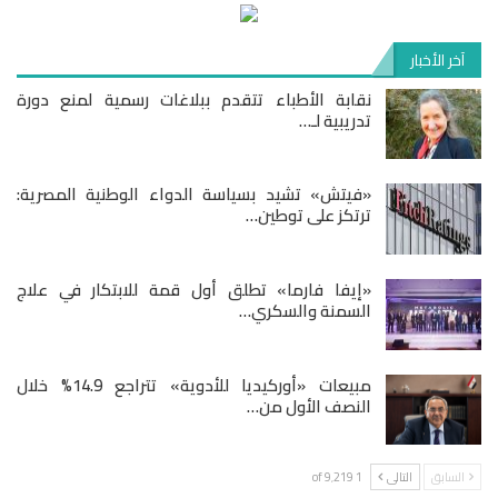
آخر الأخبار
نقابة الأطباء تتقدم ببلاغات رسمية لمنع دورة
تدريبية لـ…
«فيتش» تشيد بسياسة الدواء الوطنية المصرية:
ترتكز على توطين…
«إيفا فارما» تطلق أول قمة للابتكار في علاج
السمنة والسكري…
مبيعات «أوركيديا للأدوية» تتراجع 14.9% خلال
النصف الأول من…
السابق
التالى
1 of 9٬219