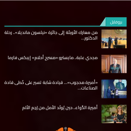
بروفايل
من معارك الأوبئة إلى جائزة «نيلسون مانديلا».. رحلة
الدكتور…
مجدي علبة.. مايسترو «مسرح أحلام» إيبكس فارما
«أميرة محجوب»… قيادة شابة تسير على خُطى قادة
الصناعات…
أميرة الدَّواء.. حين يُولَد الأمل من رَحِم الألم