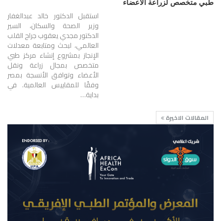
طبي متخصص لزراعة الأعضاء
استقبل الدكتور خالد عبدالغفار
وزير الصحة والسكان، السير
الدكتور مجدي يعقوب جراح القلب
العالمي، لبحث ومتابعة معدلات
الإنجاز بمشروع إنشاء مركز طبي
متخصص بمجال زراعة ونقل
الأعضاء وتوافق الأنسجة بمصر
وفقًا للمقاييس العالمية. في
بداية…
المقالات الاخيرة