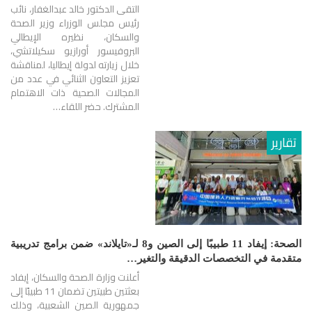
التقى الدكتور خالد عبدالغفار، نائب
رئيس مجلس الوزراء وزير الصحة
والسكان، نظيره الإيطالي
البروفيسور أورازيو سكيلاتشي،
خلال زيارته لدولة إيطاليا، لمناقشة
تعزيز التعاون الثنائي في عدد من
المجالات الصحية ذات الاهتمام
المشترك. حضر اللقاء…
تقارير
الصحة: إيفاد 11 طبيبًا إلى الصين و8 لـ«تايلاند» ضمن برامج تدريبية
متقدمة في التخصصات الدقيقة والتغير…
أعلنت وزارة الصحة والسكان، إيفاد
بعثتين طبيتين تضمان 11 طبيبًا إلى
جمهورية الصين الشعبية، وذلك