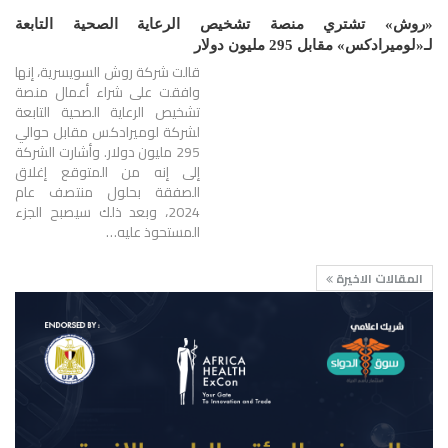
«روش» تشتري منصة تشخيص الرعاية الصحية التابعة
لـ«لوميرادكس» مقابل 295 مليون دولار
قالت شركة روش السويسرية، إنها
وافقت على شراء أعمال منصة
تشخيص الرعاية الصحية التابعة
لشركة لوميرادكس مقابل حوالي
295 مليون دولار. وأشارت الشركة
إلى إنه من المتوقع إغلاق
الصفقة بحلول منتصف عام
2024، وبعد ذلك سيصبح الجزء
المستحوذ عليه…
المقالات الاخيرة