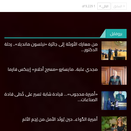
السابق
التالى
1 of 9٬229
بروفايل
من معارك الأوبئة إلى جائزة «نيلسون مانديلا».. رحلة
الدكتور…
مجدي علبة.. مايسترو «مسرح أحلام» إيبكس فارما
«أميرة محجوب»… قيادة شابة تسير على خُطى قادة
الصناعات…
أميرة الدَّواء.. حين يُولَد الأمل من رَحِم الألم