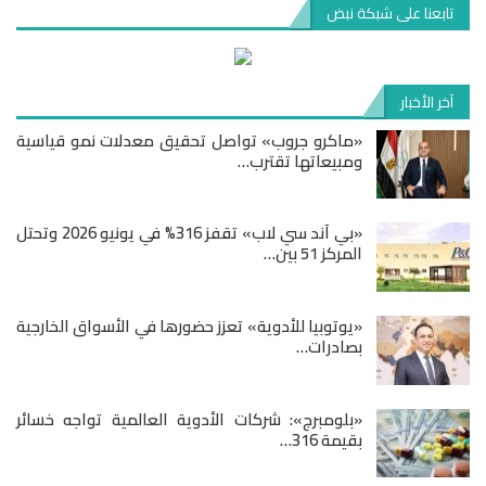
تابعنا على شبكة نبض
آخر الأخبار
«ماكرو جروب» تواصل تحقيق معدلات نمو قياسية
ومبيعاتها تقترب…
«بي آند سي لاب» تقفز 316% في يونيو 2026 وتحتل
المركز 51 بين…
«يوتوبيا للأدوية» تعزز حضورها في الأسواق الخارجية
بصادرات…
«بلومبرج»: شركات الأدوية العالمية تواجه خسائر
بقيمة 316…