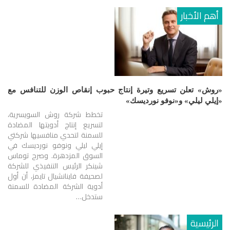
أهم الأخبار
«روش» تعلن تسريع وتيرة إنتاج حبوب إنقاص الوزن للتنافس مع
«إيلي ليلي» و«نوفو نورديسك»
تخطط شركة روش السويسرية،
لتسريع إنتاج أدويتها المضادة
للسمنة لتحدي منافسيها شركتي
إيلي ليلي ونوفو نورديسك في
السوق المزدهرة. وصرح توماس
شينكر الرئيس التنفيذي للشركة
لصحيفة فاينانشيال تايمز، أن أول
أدوية الشركة المضادة للسمنة
ستدخل…
الرئيسية