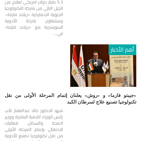
5.3 مليار دولار أمريكي لعلاج من
الجيل التالي من شركة التكنولوجيا
الحيوية الدنماركية «زيلاند فارما».
وستتعاون شركة الأدوية
السويسرية مع «زيلاند فارما»
في…
أهم الأخبار
«جيبتو فارما» و «روش» يعلنان إتمام المرحلة الأولى من نقل
تكنولوجيا تصنيع علاج لسرطان الكبد
شهد الدكتور خالد عبدالغفار نائب
رئيس الوزراء للتنمية البشرية ووزير
الصحة والسكان، فعاليات
الاحتفال، بإتمام المرحلة الأولى
من نقل تكنولوجيا تصنيع الأدوية