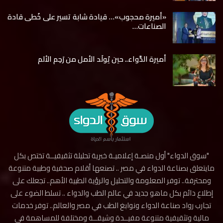
«أميرة محجوب»… قيادة شابة تسير على خُطى قادة
الصناعات…
أميرة الدَّواء.. حين يُولَد الأمل من رَحِم الألم
"سوق الدواء" أول منصـة إعلاميـة خبرية تحليلة تثقيفيــة تختص بكل
مايتعلق بصناعة الدواء في مصر .. تصنعها أقلام صحفية وطبية متنوعة
ومحترفة.. توفر المعلومة والتحليل والرؤية الطبية الأهم.. تجعلك على
إطلاع دائم بكل ماهو جديد في عالم الطب والدواء .. تسلط الضوء على
تجارب رواد صناعة الدواء ونوابغ الطب في مصر والعالم.. توفر خدمات
مالية وتثقيفية متنوعة مفيــدة وشيقــة ومختلفة للمساهمة في