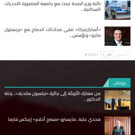
نائبة وزير الصحة تبحث مع جامعة المنصورة التحديات
السكانية…
«أسترازينيكا» تنفي محادثات اندماج مع «بريستول
مايرز» وتؤسس…
السابق
التالى
1 of 9٬222
بروفايل
من معارك الأوبئة إلى جائزة «نيلسون مانديلا».. رحلة
الدكتور…
مجدي علبة.. مايسترو «مسرح أحلام» إيبكس فارما