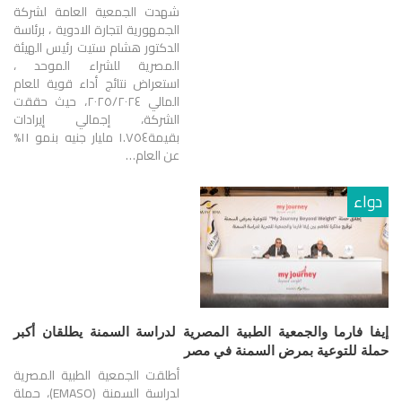
شهدت الجمعية العامة لشركة
الجمهورية لتجارة الادوية ، برئاسة
الدكتور هشام ستيت رئيس الهيئة
المصرية للشراء الموحد ،
استعراض نتائج أداء قوية للعام
المالي ٢٠٢٥/٢٠٢٤، حيث حققت
الشركة، إجمالي إيرادات
بقيمة١.٧٥٤ مليار جنيه بنمو ١١%
عن العام…
دواء
إيفا فارما والجمعية الطبية المصرية لدراسة السمنة يطلقان أكبر
حملة للتوعية بمرض السمنة في مصر
أطلقت الجمعية الطبية المصرية
لدراسة السمنة (EMASO)، حملة