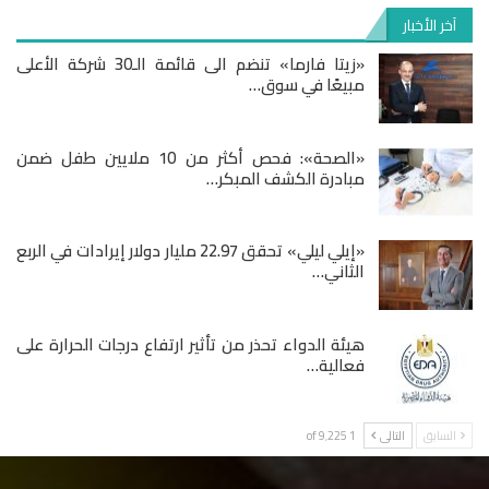
آخر الأخبار
«زيتا فارما» تنضم الى قائمة الـ30 شركة الأعلى
مبيعًا في سوق…
«الصحة»: فحص أكثر من 10 ملايين طفل ضمن
مبادرة الكشف المبكر…
«إيلي ليلي» تحقق 22.97 مليار دولار إيرادات في الربع
الثاني…
هيئة الدواء تحذر من تأثير ارتفاع درجات الحرارة على
فعالية…
السابق
التالى
1 of 9٬225