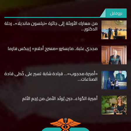
بروفايل
من معارك الأوبئة إلى جائزة «نيلسون مانديلا».. رحلة
الدكتور…
مجدي علبة.. مايسترو «مسرح أحلام» إيبكس فارما
«أميرة محجوب»… قيادة شابة تسير على خُطى قادة
الصناعات…
أميرة الدَّواء.. حين يُولَد الأمل من رَحِم الألم