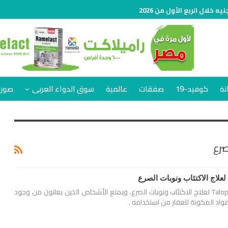
نة
كوفيد-19
صفقات
عالمية
سوق الدواء العربى
صور 
يستخدم دواء تالوبرام Talopram لعلاج الاكتئاب ونوبات الصرع، ويمنع الأشخاص الذين يعانون من وجود
واد المكونة للعقار من استخدامه .