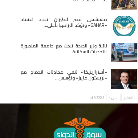
مستشفى مصر للطيران تجدد اعتماد
«GAHAR» وتؤكد التزامها بأعلى…
نائبة وزير الصحة تبحث مع جامعة المنصورة
التحديات السكانية…
«أسترازينيكا» تنفي محادثات اندماج مع
«بريستول مايرز» وتؤسس…
السابق
التالى
1 of 9٬222