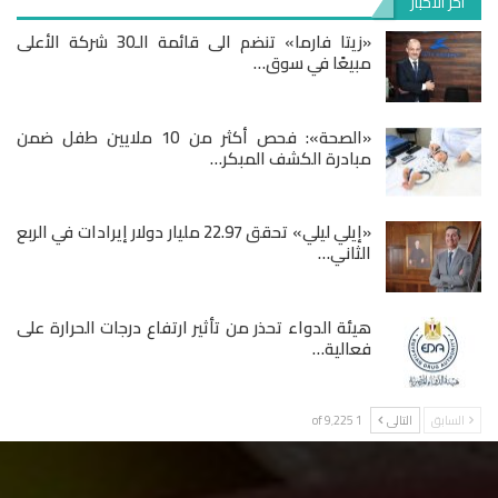
آخر الأخبار
«زيتا فارما» تنضم الى قائمة الـ30 شركة الأعلى
مبيعًا في سوق…
«الصحة»: فحص أكثر من 10 ملايين طفل ضمن
مبادرة الكشف المبكر…
«إيلي ليلي» تحقق 22.97 مليار دولار إيرادات في الربع
الثاني…
هيئة الدواء تحذر من تأثير ارتفاع درجات الحرارة على
فعالية…
السابق
التالى
1 of 9٬225