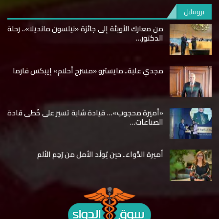
بروفايل
من معارك الأوبئة إلى جائزة «نيلسون مانديلا».. رحلة
الدكتور…
مجدي علبة.. مايسترو «مسرح أحلام» إيبكس فارما
«أميرة محجوب»… قيادة شابة تسير على خُطى قادة
الصناعات…
أميرة الدَّواء.. حين يُولَد الأمل من رَحِم الألم