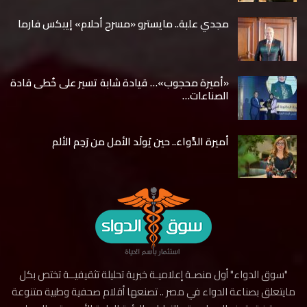
مجدي علبة.. مايسترو «مسرح أحلام» إيبكس فارما
«أميرة محجوب»… قيادة شابة تسير على خُطى قادة
الصناعات…
أميرة الدَّواء.. حين يُولَد الأمل من رَحِم الألم
"سوق الدواء" أول منصـة إعلاميـة خبرية تحليلة تثقيفيــة تختص بكل
مايتعلق بصناعة الدواء في مصر .. تصنعها أقلام صحفية وطبية متنوعة