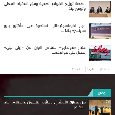
الصحة: توزيع الكوادر الصحية وفق الاحتياج الفعلي
وتوفير بيئة…
«جاز فارماسوتيكالز» تستحوذ على «أكتيو بايو
ساينسز» بـ1.3…
عقار «فوندايو» لإنقاص الوزن من «إيلي ليلي»
يحصل على موافقة…
السابق
التالى
1 of 9٬231
بروفايل
من معارك الأوبئة إلى جائزة «نيلسون مانديلا».. رحلة
الدكتور…