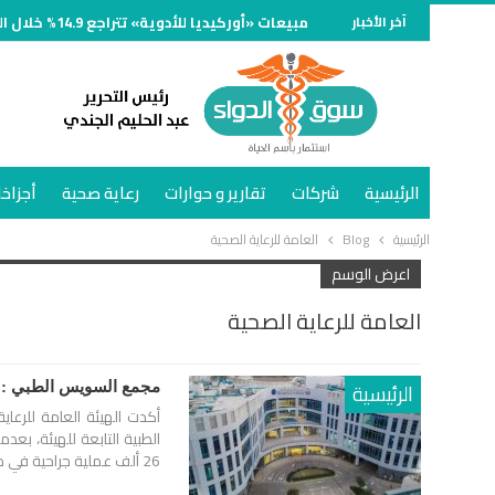
آخر الأخبار
مبيعات «أوركيديا للأدوية» تتراجع 14.9% خلال النصف الأول من 2026 وتسجل 734 مليون جنيه
الرئيسية
شركات
تقارير و حوارات
رعاية صحية
أجزاخا
الرئيسية
Blog
العامة للرعاية الصحية
اعرض الوسم
العامة للرعاية الصحية
الرئيسية
مجمع السويس الطبي : قدمنا نحو 4 ملايين خدمة صحية و أكث
أكدت الهيئة العامة للرعا
26 ألف عملية جراحية في مختلف التخصصات، بما…