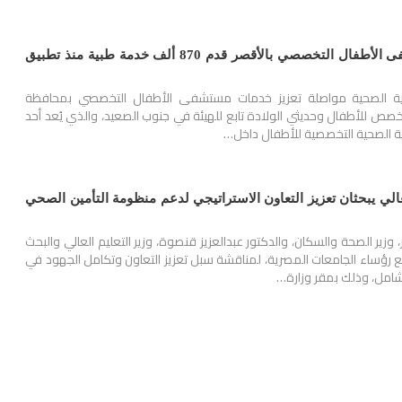
الرعاية الصحية: مستشفى الأطفال التخصصي بالأقصر قدم 870 ألف خدمة طبية منذ تطبيق
رعاية الصحية مواصلة تعزيز خدمات مستشفى الأطفال التخصصي بمحافظة
 للأطفال وحديثي الولادة تابع للهيئة في جنوب الصعيد، والذي يُعد أحد
رعاية الصحية التخصصية للأطفال داخل…
عالي يبحثان تعزيز التعاون الاستراتيجي لدعم منظومة التأمين الصحي
، وزير الصحة والسكان، والدكتور عبدالعزيز قنصوة، وزير التعليم العالي والبحث
مع رؤساء الجامعات المصرية، لمناقشة سبل تعزيز التعاون وتكامل الجهود في
شامل، وذلك بمقر وزارة…