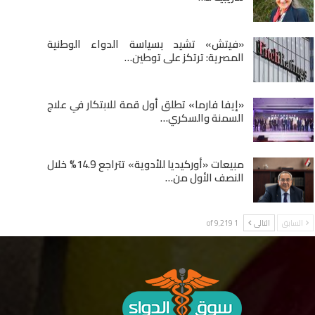
«فيتش» تشيد بسياسة الدواء الوطنية
المصرية: ترتكز على توطين…
«إيفا فارما» تطلق أول قمة للابتكار في علاج
السمنة والسكري…
مبيعات «أوركيديا للأدوية» تتراجع 14.9% خلال
النصف الأول من…
السابق
التالى
1 of 9٬219