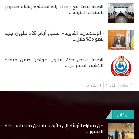
الصحة يبحث مع «جولد راك فينتشر» إنشاء صندوق
للتقنيات الحيوية…
«الإسكندرية للأدوية» تحقق أرباح 528 مليون جنيه
بنمو 35% خلال…
الصحة: فحص 22.6 مليون مواطن ضمن مبادرة
الكشف المبكر عن…
السابق
التالى
1 of 9٬227
بروفايل
من معارك الأوبئة إلى جائزة «نيلسون مانديلا».. رحلة
الدكتور…