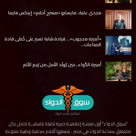
مجدي علبة.. مايسترو «مسرح أحلام» إيبكس فارما
«أميرة محجوب»… قيادة شابة تسير على خُطى قادة
الصناعات…
أميرة الدَّواء.. حين يُولَد الأمل من رَحِم الألم
"سوق الدواء" أول منصـة إعلاميـة خبرية تحليلة تثقيفيــة تختص بكل
مايتعلق بصناعة الدواء في مصر .. تصنعها أقلام صحفية وطبية متنوعة