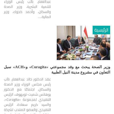
عبدالغفار، نائب رئيس الوزراء
للتنمية البشرية، وزير الصحة
والسكان، وأحمد كجوك، وزير
المالية.…
الرئيسية
وزير الصحة يبحث مع وفد مجموعتي «Curagita» و«ACH» سبل
التعاون في مشروع مدينة النيل الطبية
عقد الدكتور خالد عبدالغفار، نائب
رئيس مجلس الوزراء وزير الصحة
والسكان، اجتماعًا مع الدكتور
يوهانس شميت-توبهوف، الرئيس
التنفيذي لمجموعة «Curagita»،
والسيد كريم سعادة، الرئيس
التنفيذي والعضو المنتدب لشركة