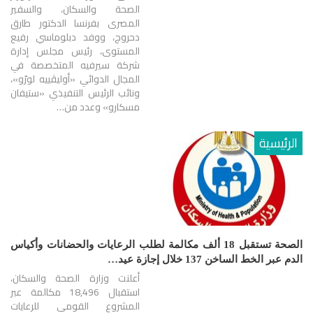
الصحة والسكان، والسفير
المصرى بفرنسا الدكتور طارق
دحروج، ووفد دبلوماسي رفيع
المستوى، رئيس مجلس إدارة
شركة سيرفيه المتخصصة في
المجال الدوائي «أوليڤييه لورّو»،
ونائب الرئيس التنفيذي «ستيفان
مسكارو» وعدد من…
الرئيسية
الصحة تستقبل 18 ألف مكالمة لطلب الرعايات والحضانات وأكياس
الدم عبر الخط الساخن 137 خلال إجازة عيد…
أعلنت وزارة الصحة والسكان،
استقبال 18,496 مكالمة عبر
المشروع القومي للرعايات