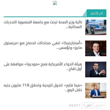
آخر الأخبار
نائبة وزير الصحة تبحث مع جامعة المنصورة التحديات
السكانية…
«أسترازينيكا» تنفي محادثات اندماج مع «بريستول
مايرز» وتؤسس…
هيئة الدواء الأمريكية تمنح «موديرنا» موافقة على
أول لقاح…
«مينا فارم» تتحول للربحية وتحقق 71.8 مليون جنيه
خلال الربع…
السابق
التالى
1 of 9٬221