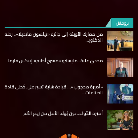
بروفايل
من معارك الأوبئة إلى جائزة «نيلسون مانديلا».. رحلة
الدكتور…
مجدي علبة.. مايسترو «مسرح أحلام» إيبكس فارما
«أميرة محجوب»… قيادة شابة تسير على خُطى قادة
الصناعات…
أميرة الدَّواء.. حين يُولَد الأمل من رَحِم الألم