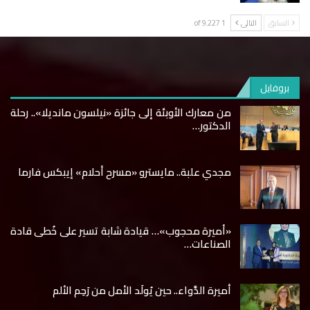
السابق
التالى
1 of 9٬227
بروفايل
من معارك الأوبئة إلى جائزة «نيلسون مانديلا».. رحلة
الدكتور…
مجدي علبة.. مايسترو «مسرح أحلام» إيبكس فارما
«أميرة محجوب»… قيادة شابة تسير على خُطى قادة
الصناعات…
أميرة الدَّواء.. حين يُولَد الأمل من رَحِم الألم