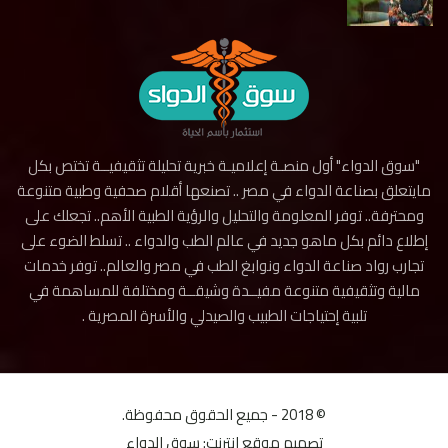
"سوق الدواء" أول منصـة إعلاميـة خبرية تحليلة تثقيفيــة تختص بكل
مايتعلق بصناعة الدواء في مصر .. تصنعها أقلام صحفية وطبية متنوعة
ومحترفة.. توفر المعلومة والتحليل والرؤية الطبية الأهم.. تجعلك على
إطلاع دائم بكل ماهو جديد في عالم الطب والدواء .. تسلط الضوء على
تجارب رواد صناعة الدواء ونوابغ الطب في مصر والعالم.. توفر خدمات
مالية وتثقيفية متنوعة مفيــدة وشيقــة ومختلفة للمساهمة في
تلبية إحتياجات الطبيب والصيدلي والأسرة المصرية .
© 2018 - جميع الحقوق محفوظة.
تصميم موقع انترنت:
سوق الدواء