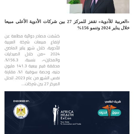
«العربية للأدوية» تقفز للمركز 27 بين شركات الأدوية الأعلى مبيعا
خلال يناير 2024 وتنمو 156%
كشفت مصادر دوائية مطلعة عن
ارتفاع مبيعات شركة العربية
للأدوية، خلال شهر يناير الماضي
2024 «من خلال الصيدليات
والمخازن»، بنسبة، 156.3%،
محققة قيم بيعية 141.3 مليون
جنيه، وحصة سوقية 1%، مقارنة
نفس الشهر من عام 2023، لتحتل
المركز 27 بين شركات…