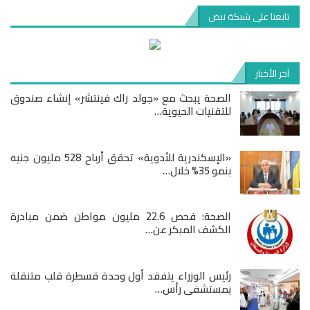
تابعنا على شبكة نبض
آخر الأخبار
الصحة يبحث مع «جولد راك فينتشر» إنشاء صندوق
للتقنيات الحيوية…
«الإسكندرية للأدوية» تحقق أرباح 528 مليون جنيه
بنمو 35% خلال…
الصحة: فحص 22.6 مليون مواطن ضمن مبادرة
الكشف المبكر عن…
رئيس الوزراء يتفقد أول وحدة قسطرة قلب متنقلة
بمستشفى رأس…