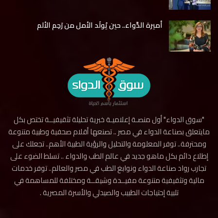
أميرة الدَّواء.. حين يُولَد الأمل من رَحِم الألم
"سوق الدواء" أول منصـة إعلاميـة خبرية تحليلة تثقيفيــة تختص بكل
مايتعلق بصناعة الدواء في مصر .. تصنعها أقلام صحفية وطبية متنوعة
ومحترفة.. توفر المعلومة والتحليل والرؤية الطبية الأهم.. تجعلك على
إطلاع دائم بكل ماهو جديد في عالم الطب والدواء .. تسلط الضوء على
تجارب رواد صناعة الدواء ونوابغ الطب في مصر والعالم.. توفر خدمات
مالية وتثقيفية متنوعة مفيــدة وشيقــة ومختلفة للمساهمة في
تلبية إحتياجات الطبيب والصيدلي والأسرة المصرية .