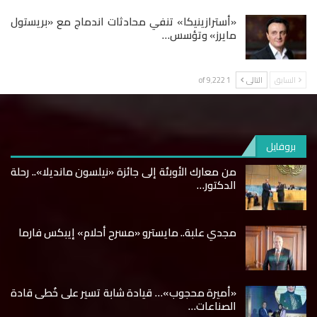
«أسترازينيكا» تنفي محادثات اندماج مع «بريستول
مايرز» وتؤسس…
السابق
التالى
1 of 9٬222
بروفايل
من معارك الأوبئة إلى جائزة «نيلسون مانديلا».. رحلة
الدكتور…
مجدي علبة.. مايسترو «مسرح أحلام» إيبكس فارما
«أميرة محجوب»… قيادة شابة تسير على خُطى قادة
الصناعات…