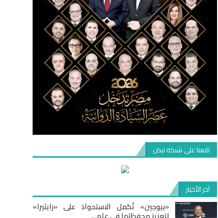
تابعنا على شبكة نبض
آخر الأخبار
«بيوجين» تُكمل الاستحواذ على «رايثيرا»
لتعزيز محفظتها في علم…