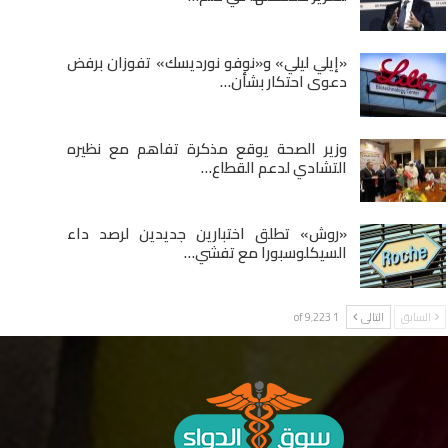
«إيلي ليلي» و«نوفو نورديسك» تفوزان برفض
دعوى احتكار بشأن…
وزير الصحة يوقع مذكرة تفاهم مع نظيره
التشادي لدعم القطاع…
«روش» تطلق اختبارين جديدين لرصد داء
السيكلوسبورا مع تفشي…
السابق
التالى
1 of 9٬223