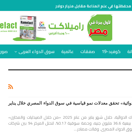
 محفظتها في علم المناعة مقابل مليار دولار
نة
كوفيد-19
صفقات
عالمية
سوق الدواء العربى
صور 
تبوك الدوائية» تحقق معدلات نمو قياسية في سوق الدواء المصري خلال يناير
ارتفعت مبيعات شركة تبوك الدوائية، خلال شهر يناير من عام 2025 «من خلال الصيدليات والمخازن»
بنسبة 426%، محققة قيم بيعية 36.6 مليون جنيه، وحصة سوقية 0.17%، لتحتل المركز 94 بين شركات
سوق الدواء المصري. وقالت مصادر…