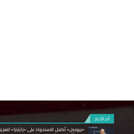
أخر الأخبار
«بيوجين» تُكمل الاستحواذ على «رايثيرا» لتعزيز