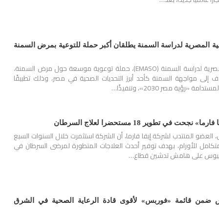
طبية المصرية لدراسة السمنة يطلقان أكبر حملة للتوعية بمرض السمنة
أطلقت الجمعية الطبية المصرية لدراسة السمنة (EMASO)، حملة توعوية موسعة حول مرض السمنة،
 إلى مواجهة السمنة كأحد أبرز التحديات الصحية في مصر، وذلك تطبيقًا
ة «رؤية مصر 2030»، وتنفيذًا…
حت في تطوير 18 مستحضرا لعلاج السرطان
، العضو المنتدب لشركة إيفا فارما، أن الشركة استثمرت خلال السنوات السبع
تكامل للأورام، بهدف توفير أحدث العلاجات المتطورة لمرضى السرطان في
انيوس على هامش تدشين قطاع…
وس ضمن قائمة «فوربس» لأقوى قادة الرعاية الصحية في الشرق