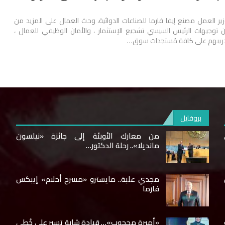
ير العمل مصنع إيفا فارما للصناعات الدوائية، وحث العمال على المزيد من
ن توجيهات الرئيس السيسي تشجيع الإستثمار ، والأمان الوظيفي للعمال ،
تدريبهم على كافة مُستجدات سوق…
بروفايل
ى
من معارك الأوبئة إلى جائزة «نيلسون
مانديلا».. رحلة الدكتور…
مجدي علبة.. مايسترو «مسرح أحلام» إيبكس
فارما
«أميرة محجوب»… قيادة شابة تسير على خُطى