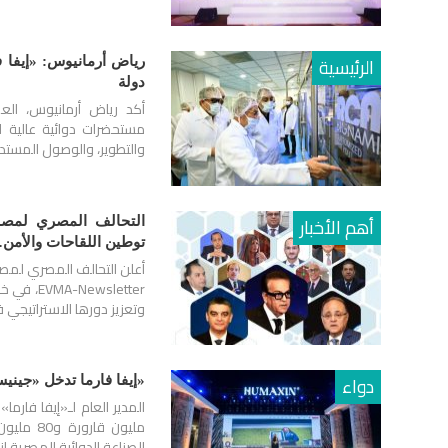
الرئيسية
دولة
أكد رياض أرمانيوس، الع
مستحضرات دوائية عالية ال
والتطوير، والوصول المستدا
أهم الأخبار
التحالف المصري لمصنعي
توطين اللقاحات والأمن
wsletter
وتعزيز دورها الاستراتيجي
دواء
«إيفا فارما تدخل «جينيس
مليون ق
الصناعة الدوائية المصرية إنجا