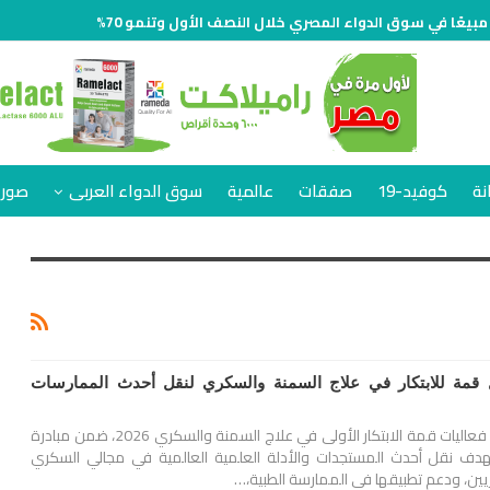
نة
كوفيد-19
صفقات
عالمية
سوق الدواء العربى
صور 
ل قمة للابتكار في علاج السمنة والسكري لنقل أحدث الممارسات
أطلقت شركة «إيفا فارما» فعاليات قمة الابتكار الأولى في علاج السمنة والسكري 2026، ضمن مبادرة
دف نقل أحدث المستجدات والأدلة العلمية العالمية في مجالي السكري
يين، ودعم تطبيقها في الممارسة الطبية،…