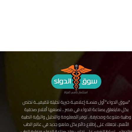
"سوق الدواء" أول منصـة إعلاميـة خبرية تحليلة تثقيفيــة تختص
بكل مايتعلق بصناعة الدواء في مصر .. تصنعها أقلام صحفية
وطبية متنوعة ومحترفة.. توفر المعلومة والتحليل والرؤية الطبية
الأهم.. تجعلك على إطلاع دائم بكل ماهو جديد في عالم الطب
والدواء .. تسلط الضوء على تجارب رواد صناعة الدواء ونوابغ الطب