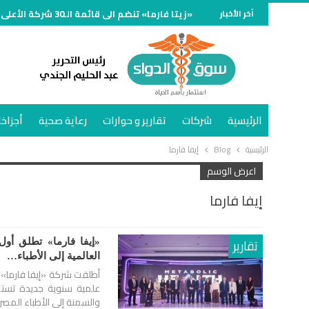
آخر الأخبار
«زيتا فارما» تنضم الى قائمة الـ30 شركة الأعلى مبيعًا في سوق الدواء المصري خلال النصف الأول وتنمو 70%
الرئيسية
شركات
تقارير و حوارات
رعاية صحية
أجزاخا
الرئيسية
Blog
إيفا فارما
اعرض الوسم
إيفا فارما
تقارير
«إيفا فارما» تطلق أو
العالمية إلى الأطباء…
علمية سنوية جديدة تسته
والسمنة إلى الأطباء المصر