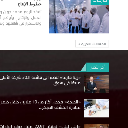
خطوط الإنتاج
تفقد اليوم محمد جبران وز
العمل والإنتاج ، وأوضح أ
والاستمرار في تأهيلهم و
المقالات الاخيرة
أخر الأخبار
«زيتا فارما» تنضم الى قائمة الـ30 شركة الأعل
مبيعًا في سوق…
«الصحة»: فحص أكثر من 10 ملايين طفل ضمن
مبادرة الكشف المبكر…
«إيلي ليلي» تحقق 22.97 مليار دولار إيرادات