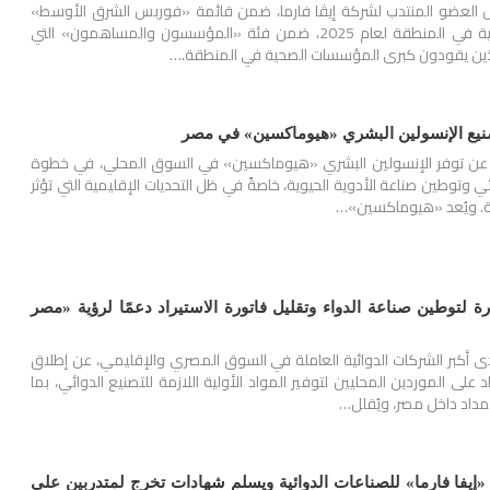
س العضو المنتدب لشركة إيڤا فارما، ضمن قائمة «فوربس الشرق الأوسط»
لأقوى قادة الرعاية الصحية في المنطقة لعام 2025، ضمن فئة «المؤسسون والمساهمون» التي
الذين يقودون كبرى المؤسسات الصحية في المنطقة.…
تصنيع الإنسولين البشري «هيوماكسين» في مصر
، عن توفر الإنسولين البشري «هيوماكسين» في السوق المحلي، في خطوة
ي وتوطين صناعة الأدوية الحيوية، خاصةً في ظل التحديات الإقليمية التي تؤثر
ية. ويُعد «هيوماكسين»…
رة لتوطين صناعة الدواء وتقليل فاتورة الاستيراد دعمًا لرؤية «مصر
حدى أكبر الشركات الدوائية العاملة في السوق المصري والإقليمي، عن إطلاق
على الموردين المحليين لتوفير المواد الأولية اللازمة للتصنيع الدوائي، بما
إمداد داخل مصر، ويُقلل…
«إيفا فارما» للصناعات الدوائية ويسلم شهادات تخرج لمتدربين على