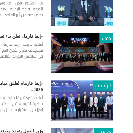
حل الدكتور رياض أرمانيو
تضم نخبة من أبرز القادة 
دواء
«إيفا فارما» تعلن بدء 
أعلنت شركة «إيفا فارما»
تستهدف تعزيز الأمن الدوائ
في سلاسل التوريد العالم
الرئيسية
«إيفا فارما» تُطلق مباد
2030»
أعلنت شركة إيفا فارما، إ
مبادرة للتوسع في الاعتماد 
يُعزز من استقرار سلاسل ال
شركات
وزير العمل يتفقد مصنع 