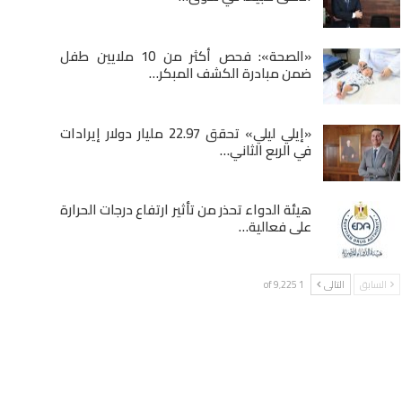
«الصحة»: فحص أكثر من 10 ملايين طفل
ضمن مبادرة الكشف المبكر…
«إيلي ليلي» تحقق 22.97 مليار دولار إيرادات
في الربع الثاني…
هيئة الدواء تحذر من تأثير ارتفاع درجات الحرارة
على فعالية…
السابق
التالى
1 of 9٬225