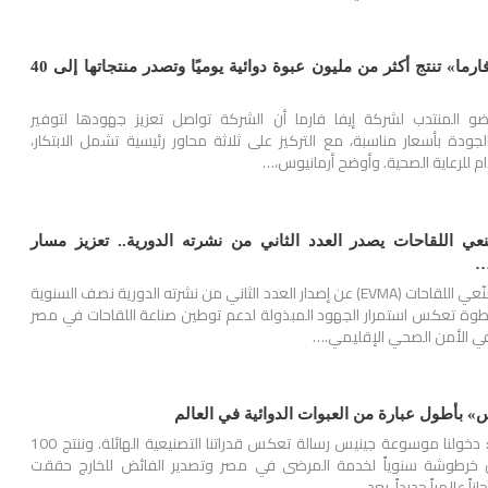
رياض أرمانيوس: «إيفا فارما» تنتج أكثر من مليون عبوة دوائية يوميًا وتصدر منتجاتها إلى 40
ضو المنتدب لشركة إيفا فارما أن الشركة تواصل تعزيز جهودها لتوفير
جودة بأسعار مناسبة، مع التركيز على ثلاثة محاور رئيسية تشمل الابتكار،
م للرعاية الصحية. وأوضح أرمانيوس،…
 اللقاحات يصدر العدد الثاني من نشرته الدورية.. تعزيز مسار
…
أعلن التحالف المصري لمصنّعي اللقاحات (EVMA) عن إصدار العدد الثاني من نشرته الدورية نصف السنوية
EVMA-Ne، في خطوة تعكس استمرار الجهود المبذولة لدعم توطين صناعة اللقاحات في مصر
 في الأمن الصحي الإقليمي.…
» بأطول عبارة من العبوات الدوائية في العالم
المدير العام لـ«إيفا فارما»: دخولنا موسوعة جينيس رسالة تعكس قدراتنا التصنيعية الهائلة. وننتج 100
ارورة و80 مليون خرطوشة سنوياً لخدمة المرضى في مصر وتصدير الفائض للخارج حققت
زاً عالمياً جديداً، بعد…