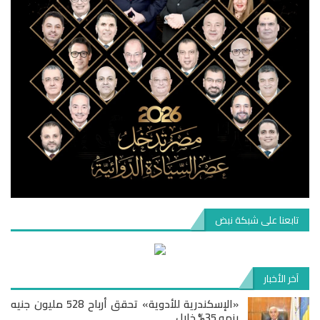
تابعنا على شبكة نبض
آخر الأخبار
«الإسكندرية للأدوية» تحقق أرباح 528 مليون جنيه
بنمو 35% خلال…