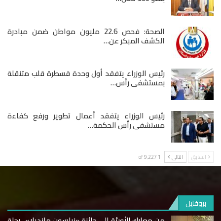
الصحة: فحص 22.6 مليون مواطن ضمن مبادرة
الكشف المبكر عن…
رئيس الوزراء يتفقد أول وحدة قسطرة قلب متنقلة
بمستشفى رأس…
رئيس الوزراء يتفقد أعمال تطوير ورفع كفاءة
مستشفى رأس الحكمة…
السابق
التالى
1 of 9٬227
بروفايل
من معارك الأوبئة إلى جائزة «نيلسون مانديلا».. رحلة