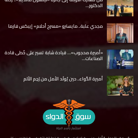
الدكتور…
مجدي علبة.. مايسترو «مسرح أحلام» إيبكس فارما
«أميرة محجوب»… قيادة شابة تسير على خُطى قادة
الصناعات…
أميرة الدَّواء.. حين يُولَد الأمل من رَحِم الألم