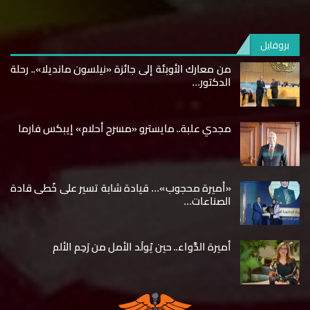
بروفايل
من معارك الأوبئة إلى جائزة «نيلسون مانديلا».. رحلة
الدكتور…
مجدي علبة.. مايسترو «مسرح أحلام» إيبكس فارما
«أميرة محجوب»… قيادة شابة تسير على خُطى قادة
الصناعات…
أميرة الدَّواء.. حين يُولَد الأمل من رَحِم الألم