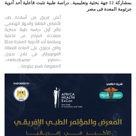
بمشاركة 12 جهة بحثية وتعليمية.. دراسة طبية تثبت فاعلية أحد أدوية
جرثومة المعدة فى مصر
أعلن فريق من أساتذة طب
الأمراض الباطنة والجهاز الهضمي
نتائج أول دراسة طبية مصرية
متعددة المراكز عن فاعلية
وسلامة أحد الأدوية المنتجة محليًا
والتي تحتوي على المادة الفعالة
الفونوبرازان في علاج عدوى
«Helicobacter pylori»،
المعروفة باسم جرثومة…