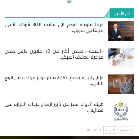
آخر الأخبار
«زيتا فارما» تنضم الى قائمة الـ30 شركة الأعلى
مبيعًا في سوق…
«الصحة»: فحص أكثر من 10 ملايين طفل ضمن
مبادرة الكشف المبكر…
«إيلي ليلي» تحقق 22.97 مليار دولار إيرادات في الربع
الثاني…
هيئة الدواء تحذر من تأثير ارتفاع درجات الحرارة على
فعالية…
السابق
التالى
1 of 9٬225