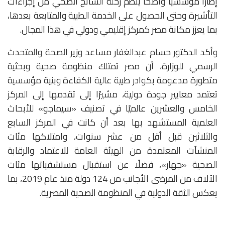
إطارًا مؤسسيًا واضحًا ينظم رحلة السائح الصحي من إجراءات
التأشيرة وحتى الحصول على الخدمة الطبية والمتابعة بعدها،
بما يعزز مكانة مصر كمركز إقليمي ودولي في هذا المجال.
‏‎وأكد الدكتور حسام عبدالغفار مساعد وزير الصحة والمتحدث
الرسمي للوزارة، أن مصر تمتلك منظومة صحية وبحثية
متطورة مدعومة بكوادر طبية عالية الكفاءة وبنية مؤسسية
تعتمد معايير جودة دولية، مشيرًا إلى تقدمها إلى المركز
الخامس والعشرين عالميًا في تصنيف «سيماجو» للأبحاث
العلمية المستشهد بها بعد أن كانت في المركز السابع
والثلاثين قبل أقل من عشر سنوات، وامتلاكها مئات
المنشآت المعتمدة من الهيئة العامة للاعتماد والرقابة
الصحية «جهار»، فضلًا عن استقبال مستشفياتها مئات
الآلاف من المرضى الأجانب من 124 دولة منذ عام 2019، بما
يعكس الثقة الدولية في المنظومة الصحية المصرية.