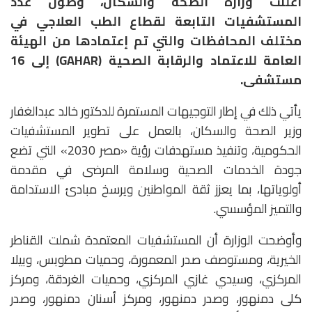
أعلنت وزارة الصحة والسكان، وصول عدد
المستشفيات التابعة لقطاع الطب العلاجي في
مختلف المحافظات والتي تم إعتمادها من الهيئة
العامة للاعتماد والرقابة الصحية (GAHAR) إلى 16
مستشفى.
يأتي ذلك في إطار التوجيهات المستمرة للدكتور خالد عبدالغفار
وزير الصحة والسكان، بالعمل على تطوير المستشفيات
الحكومية، وتنفيذ مستهدفات رؤية «مصر 2030» التي تضع
جودة الخدمات الصحية وسلامة المرضى في مقدمة
أولوياتها، بما يعزز ثقة المواطنين ويرسخ مبادئ الاستدامة
والتميز المؤسسي.
وأوضحت الوزارة أن المستشفيات المعتمدة شملت القناطر
الخيرية، ومستوصف صدر المعمورة، وحميات مطوبس، وبيلا
المركزي، وسيدي غازي المركزي، وحميات الغردقة، ومركز
كلى دمنهور، وصدر دمنهور، ومركز أسنان دمنهور، وصدر