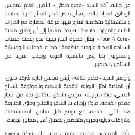
‏‎من جانبه، أكد السيد «عمرو صدقي» الأمين العام للمجلس
الوطني للسياحة الصحية، أن مصر تقدم للسائح تجربة سياحية
واستشفائية متكاملة تمتزج فيها عراقة الحضارة مع الخبرات
الطبية والموارد الطبيعية الفريدة، مشيرًا إلى أن إطلاق منصة
«Tour 4 Cure» يمثل خطوة استراتيجية نحو رقمنة خدمات
السياحة الصحية وتوحيد منظومة الحجز والخدمات اللوجستية
والتسويق بما يعزز تنافسية الدولة ويجذب المزيد من
السائحين الصحيين.
وأوضح السيد «صلاح حتاتة» رئيس مجلس إدارة شركة حلول،
أن المنصة تمثل البوابة الرقمية الرسمية والموثوقة للسائح
الصحي، حيث تدير رحلة المريض بشكل متكامل بدءًا من اختيار
مقدم الخدمة، مرورًا بإجراءات السفر والعلاج وحتى المتابعة
بعد تلقي الخدمة، مع توفير دليل شامل للمستشفيات
وشراكات دولية وفريق متخصص لضمان أعلى معايير الجودة.
وأكد المهندس محمود عفيفي مدير عام شركة «Fixed