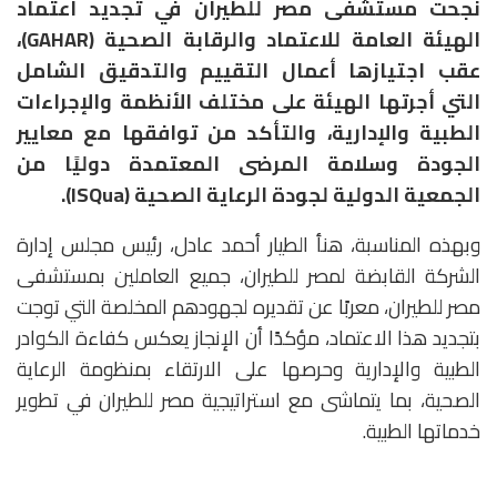
نجحت مستشفى مصر للطيران في تجديد اعتماد
الهيئة العامة للاعتماد والرقابة الصحية (GAHAR)،
عقب اجتيازها أعمال التقييم والتدقيق الشامل
التي أجرتها الهيئة على مختلف الأنظمة والإجراءات
الطبية والإدارية، والتأكد من توافقها مع معايير
الجودة وسلامة المرضى المعتمدة دوليًا من
الجمعية الدولية لجودة الرعاية الصحية (ISQua).
وبهذه المناسبة، هنأ الطيار أحمد عادل، رئيس مجلس إدارة
الشركة القابضة لمصر للطيران، جميع العاملين بمستشفى
مصر للطيران، معربًا عن تقديره لجهودهم المخلصة التي توجت
بتجديد هذا الاعتماد، مؤكدًا أن الإنجاز يعكس كفاءة الكوادر
الطبية والإدارية وحرصها على الارتقاء بمنظومة الرعاية
الصحية، بما يتماشى مع استراتيجية مصر للطيران في تطوير
خدماتها الطبية.