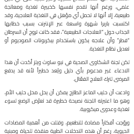
علمي، ورغم أنها تقدم نفسها كخبيرة تغذية ومعالجة
طبيعية، إلا أنها لا تحمل أي مؤهل في التغذية العلاجية، وقد
اكتسبت باربرا شهرة واسعة عبر الإنترنت بسبب خطابها
الجذاب حول “العلاجات الطبيعية”، فقد كانت تروج أن السرطان
“فطر” وأن علاجه يكون باستخدام بيكربونات الصوديوم أو
تعديل نظام التغذية.
لكن لجنة الشكاوى الصحية في نيو ساوث ويلز أكدت أن هذا
الادعاء غير مدعوم بأي دليل ويُعد خطيراً لأنه قد يدفع
المرضى لترك العلاج الفعّال.
وادعت أن حليب الماعز الطازج يمكن أن يحل محل حليب الأم،
وهو ما اعتبرته اللجنة نصيحة خطيرة قد تعرّض الرضع لسوء
تغذية وعدوى ميكروبية.
وروّجت أفكاراً مضادة للتطعيم، وقللت من أهمية المضادات
الحيوية، رغم أن هذه التدخلات الطبية منقذة للحياة ومبنية