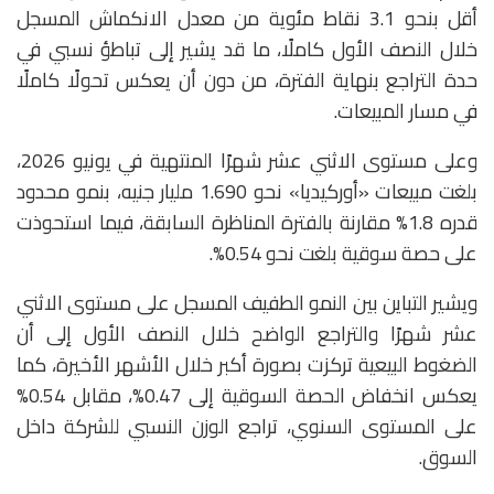
أقل بنحو 3.1 نقاط مئوية من معدل الانكماش المسجل
خلال النصف الأول كاملًا، ما قد يشير إلى تباطؤ نسبي في
حدة التراجع بنهاية الفترة، من دون أن يعكس تحولًا كاملًا
في مسار المبيعات.
وعلى مستوى الاثني عشر شهرًا المنتهية في يونيو 2026،
بلغت مبيعات «أوركيديا» نحو 1.690 مليار جنيه، بنمو محدود
قدره 1.8% مقارنة بالفترة المناظرة السابقة، فيما استحوذت
على حصة سوقية بلغت نحو 0.54%.
ويشير التباين بين النمو الطفيف المسجل على مستوى الاثني
عشر شهرًا والتراجع الواضح خلال النصف الأول إلى أن
الضغوط البيعية تركزت بصورة أكبر خلال الأشهر الأخيرة، كما
يعكس انخفاض الحصة السوقية إلى 0.47%، مقابل 0.54%
على المستوى السنوي، تراجع الوزن النسبي للشركة داخل
السوق.