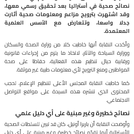
نصائح صحية في أستراليا بعد تحقيق رسمي معها،
وقد اشتهرت بترويج مزاعم ومعلومات صحية أثارت
جدلا واسعا، وتتعارض مع الأسس العلمية
المعتمدة.
وأكدت النقابة أنها خاطبت كلا من وزارة الصحة والسكان
ووزارة السياحة والآثار، لاتخاذ ما يلزم من إجراءات قانونية
ورقابية حيال تنظيم هذه الفعالية، حفاظا على صحة
المواطنين ومنع الترويج لأي معلومات طبية غير موثقة.
كما خاطبت النقابة المجلس الأعلى لتنظيم الإعلام، لحجب
المحتوى الذي تنشره هذه السيدة على مواقع التواصل
الاجتماعي.
نصائح خطيرة وغير مبنية على أي دليل علمي
وأوضحت النقابة أن باربرا أونيل، كان قد تبين للسلطات الصحية
الأسترالية أنها تقدّم نصائح خطيرة وغير مبنية على أي دليل