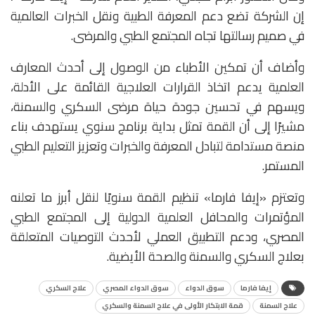
إن الشركة تضع دعم المعرفة الطبية ونقل الخبرات العالمية
في صميم رسالتها تجاه المجتمع الطبي والمرضى.
وأضاف أن تمكين الأطباء من الوصول إلى أحدث المعارف
العلمية يدعم اتخاذ القرارات العلاجية القائمة على الأدلة،
ويسهم في تحسين جودة حياة مرضى السكري والسمنة،
مشيرًا إلى أن القمة تمثل بداية برنامج سنوي يستهدف بناء
منصة مستدامة لتبادل المعرفة والخبرات وتعزيز التعليم الطبي
المستمر.
وتعتزم «إيفا فارما» تنظيم القمة سنويًا لنقل أبرز ما تعلنه
المؤتمرات والمحافل العلمية الدولية إلى المجتمع الطبي
المصري، ودعم التطبيق العملي لأحدث التوصيات المتعلقة
بعلاج السكري والسمنة والصحة الأيضية.
إيفا فارما
سوق الدواء
سوق الدواء المصري
علاج السكري
علاج السمنة
قمة الابتكار الأولى في علاج السمنة والسكري