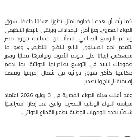
كما رأت أن هذه الخطوة تمثل تطورًا هيكليًا داعمًا لسوق
الدواء المصري، يعزز أمن الإمدادات ويرتقي بالإطار التنظيمي
ويدعم التوسع الصناعي، فضلًا عن مساندة جهود مصر
للتقدم نحو المستوى الرابع للنضج التنظيمي، وهو ما
سينعكس إيجابًا على جودة الأدوية وتوافرها محليًا ويعزز
طموحات البلاد في التوسع بصادراتها الدوائية، بما يدعم
مكانتها كأكبر سوق دوائية في شمال إفريقيا ومنصة
إقليمية للإنتاج والتصدير.
وقد أعلنت هيئة الدواء المصرية في 3 يوليو 2026 اعتماد
سياسة الدواء الوطنية المصرية، والتي تعد إطارًا استراتيجيًا
شاملًا يحدد التوجهات الوطنية لتطوير القطاع الدوائي.