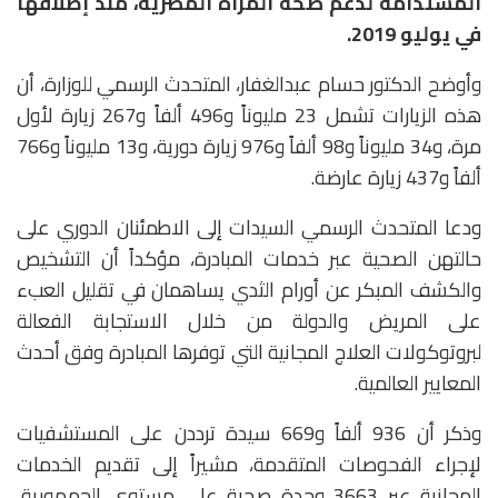
المستدامة لدعم صحة المرأة المصرية، منذ إطلاقها
في يوليو 2019.
وأوضح الدكتور حسام عبدالغفار، المتحدث الرسمي للوزارة، أن
هذه الزيارات تشمل 23 مليوناً و496 ألفاً و267 زيارة لأول
مرة، و34 مليوناً و98 ألفاً و976 زيارة دورية، و13 مليوناً و766
ألفاً و437 زيارة عارضة.
ودعا المتحدث الرسمي السيدات إلى الاطمئنان الدوري على
حالتهن الصحية عبر خدمات المبادرة، مؤكداً أن التشخيص
والكشف المبكر عن أورام الثدي يساهمان في تقليل العبء
على المريض والدولة من خلال الاستجابة الفعالة
لبروتوكولات العلاج المجانية التي توفرها المبادرة وفق أحدث
المعايير العالمية.
وذكر أن 936 ألفاً و669 سيدة ترددن على المستشفيات
لإجراء الفحوصات المتقدمة، مشيراً إلى تقديم الخدمات
المجانية عبر 3663 وحدة صحية على مستوى الجمهورية،