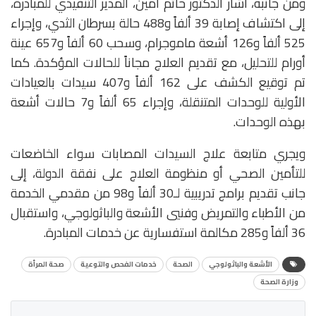
ومن جانبه، أشار الدكتور حاتم أمين، المدير التنفيذي للمبادرة،
إلى اكتشاف إصابة 39 ألفاً و488 حالة بسرطان الثدي، وإجراء
525 ألفاً و126 أشعة ماموجرام، وسحب 60 ألفاً و657 عينة
أورام للتحليل، مع تقديم العلاج مجاناً للحالات المؤكدة. كما
تم توقيع الكشف على 162 ألفاً و407 سيدات بالعيادات
الأولية للوحدات المتنقلة، وإجراء 65 ألفاً و7 حالات أشعة
بهذه الوحدات.
ويجري متابعة علاج السيدات المصابات سواء الخاضعات
للتأمين الصحي أو منظومة العلاج على نفقة الدولة، إلى
جانب تقديم برامج تدريبية لـ30 ألفاً و98 من مقدمي الخدمة
من الأطباء والتمريض وفنيي الأشعة والباثولوجي، واستقبال
36 ألفاً و285 مكالمة استفسارية عن خدمات المبادرة.
الأشعة والباثولوجي
الصحة
خدمات الفحص والتوعية
صحة المرأة
وزارة الصحة