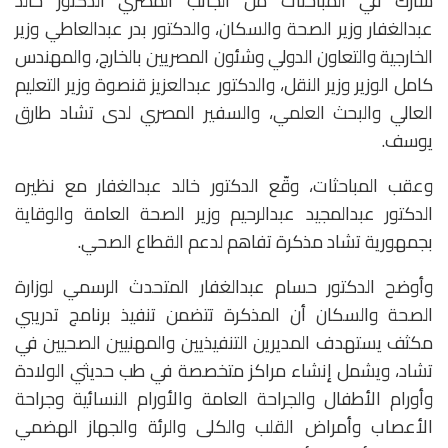
شارك في المباحثات من الجانب المصري الدكتور خالد
عبدالغفار وزير الصحة والسكان، والدكتور بدر عبدالعاطي وزير
الخارجية والتعاون الدولي وشئون المصريين بالخارج، والمهندس
كامل الوزير وزير النقل، والدكتور عبدالعزيز قنصوة وزير التعليم
العالي والبحث العلمي، والسفير المصري لدى تشاد طارق
يوسف.
وعقب المباحثات، وقّع الدكتور خالد عبدالغفار مع نظيره
الدكتور عبدالمجيد عبدالرحيم وزير الصحة العامة والوقاية
بجمهورية تشاد مذكرة تفاهم لدعم القطاع الصحي.
وأوضح الدكتور حسام عبدالغفار المتحدث الرسمي لوزارة
الصحة والسكان أن المذكرة تتضمن تنفيذ برنامج تدريبي
مكثف يستهدف المديرين التنفيذيين والمهنيين الصحيين في
تشاد، ويشمل إنشاء مراكز متخصصة في طب حديثي الولادة
وأورام الأطفال والجراحة العامة والأورام النسائية وجراحة
الأعصاب وأمراض القلب والكلى والرئة والجهاز الهضمي