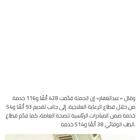
وقال «عبدالغفار» إن الحملة قدّمت 428 ألفًا و116 خدمة
من خلال قطاع الرعاية العلاجية، إلى جانب تقديم 93 ألفًا و54
خدمة ضمن المبادرات الرئاسية للصحة العامة، كما قدّم قطاع
الطب الوقائي 38 ألفًا و514 خدمة.