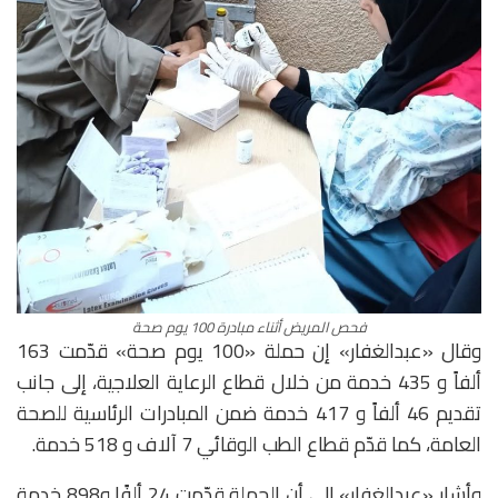
فحص المريض أثناء مبادرة 100 يوم صحة
وقال «عبدالغفار» إن حملة «100 يوم صحة» قدّمت 163
ألفاً و 435 خدمة من خلال قطاع الرعاية العلاجية، إلى جانب
تقديم 46 ألفاً و 417 خدمة ضمن المبادرات الرئاسية للصحة
العامة، كما قدّم قطاع الطب الوقائي 7 آلاف و 518 خدمة.
وأشار «عبدالغفار» إلى أن الحملة قدّمت 24 ألفًا و898 خدمة