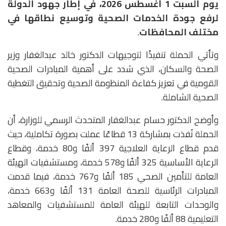
يوم السبت 1 أغسطس 2026، في إطار جهود الدولة
لرفع جودة الخدمات الصحية وتوسيع نطاقها في
مختلف المحافظات
.
وتأتي الحملة تنفيذًا لتوجيهات الدكتور خالد عبدالغفار وزير
الصحة والسكان، الذي شدد على أهمية المبادرات الصحية
القومية في تعزيز كفاءة المنظومة الصحية وتحقيق التغطية
الصحية الشاملة.
وأوضح الدكتور حسام عبدالغفار المتحدث الرسمي للوزارة، أن
الحملة نُفذت بمشاركة 13 قطاعًا عملت بصورة تكاملية، حيث
قدم قطاع الرعاية العلاجية 397 ألفًا و80 خدمة، وقطاع
الرعاية الأساسية 325 ألفًا و578 خدمة، ومستشفيات الهيئة
العامة للتأمين الصحي 185 ألفًا و767 خدمة، فيما قدمت
المبادرات الرئاسية للصحة العامة 131 ألفًا و663 خدمة،
والوحدات التابعة للهيئة العامة للمستشفيات والمعاهد
التعليمية 88 ألفًا و280 خدمة.