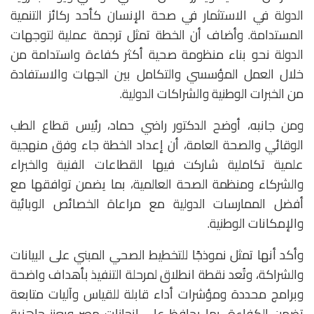
الدولة في الاستثمار في صحة الإنسان كأحد ركائز التنمية
المستدامة. وأضاف أن الخطة تمثل ترجمة عملية لتوجهات
الدولة نحو بناء منظومة صحية أكثر كفاءة واستدامة من
خلال العمل المؤسسي والتكامل بين الجهات والاستفادة
من الخبرات الوطنية والشراكات الدولية.
ومن جانبه، أوضح الدكتور راضي حماد، رئيس قطاع الطب
الوقائي والصحة العامة، أن إعداد الخطة جاء وفق منهجية
علمية تكاملية شاركت فيها القطاعات الفنية والخبراء
والشركاء ومنظمة الصحة العالمية، بما يضمن توافقها مع
أفضل الممارسات الدولية مع مراعاة الخصائص الوبائية
والإمكانات الوطنية.
وأكد أنها تمثل نموذجًا للتخطيط الصحي المبني على البيانات
والشراكة، وتُعد نقطة انطلاق لمرحلة التنفيذ بأهداف واضحة
وبرامج محددة ومؤشرات أداء قابلة للقياس وآليات متابعة
تضمن الكفاءة، بما يحافظ على إنجازات مصر ويعزز جاهزية