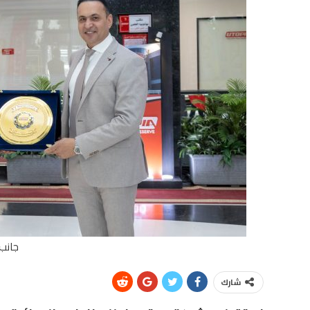
جانب 
شارك