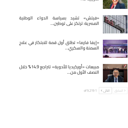
«فيتش» تشيد بسياسة الدواء الوطنية
المصرية: ترتكز على توطين…
«إيفا فارما» تطلق أول قمة للابتكار في علاج
السمنة والسكري…
مبيعات «أوركيديا للأدوية» تتراجع 14.9% خلال
النصف الأول من…
السابق
التالى
1 of 9٬219