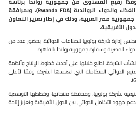
فدًا رفيع المستوى من جمهورية رواندا برئاسة
البروفيسور إيميل بينفنو، المدير العام لهيئة الغذاء والدواء الرواندية (Rwanda FDA)، وبمرافقة
 جمهورية مصر العربية، وذلك في إطار تعزيز التعاون
ول الأفريقية.
لس إدارة شركة يوتوبيا للصناعات الدوائية، بحضور عدد من
دواء المصرية وسفارة جمهورية رواندا بالقاهرة.
منشآت الشركة، اطلع خلالها على أحدث خطوط الإنتاج وأنظمة
يع الدوائي المتكاملة التي تعتمدها الشركة وفقًا لأعلى
يعية لشركة يوتوبيا، ومحفظة منتجاتها، وخططها التوسعية
عم جهود التكامل الدوائي بين الدول الأفريقية وتعزيز إتاحة