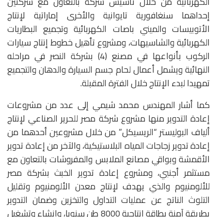
الكهربائية من خلال تأسيس شركة بالتعاون مع شركتين
إحداهما سنغافورية تايوانية والأخرى إماراتية لإنتاج
الأتوبيسات والميني باصات الكهربائية وتجميع البطاريات
الكهربائية والشاسيهات، ومشروع تأهيل خطوط إنتاج سيارات
الركوب بأنواعها في مصنع (4) بشركة النصر في مراحله
النهائية ويشمل أعمال لحام جسم السيارة والدهان والتجميع
تمهيدا لبدء الإنتاج خلال الفترة المقبلة.
كما أشار المهندس محمد شيمي إلى عدد من مشروعات
إعادة التدوير منها مشروع شركة مصر للحرير الصناعي لإنتاج
ألياف البوليستر “الريسيكل” من خلال مشروعين أحدهما من
إعادة تدوير زجاجات المياه البلاستيكية، والآخر من إعادة تدوير
الأقمشة وبواقي مصانع الملابس والمفروشات بالتعاون مع
مستثمر أجنبي، ومشروع إعادة تدوير الخبث بشركة مصر
للألومنيوم والذي يهدف لإنتاج معدن الألومنيوم وتقليل
التلوث الناتج عن عمليات التداول والتخزين وضمان التدوير
بطريقة آمنة بطاقة إنتاجية 8000 طن سنويا، وإنشاء وتشغيل