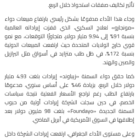
تأثير تكاليف صفقات استحواذ خلال الربع.
وجاء هذا الأداء مدفوعًا بشكل رئيسي بارتفاع مبيعات دواء
«مونجارو» لعلاج السكري، الذي قفزت إيراداته العالمية
بنسبة 91% إلى 9.94 مليار دولار، متجاوزًا التوقعات، مع نمو
قوي خارج الولايات المتحدة حيث ارتفعت المبيعات الدولية
بنسبة 172%، في ظل طلب متزايد في أسواق مثل البرازيل
والصين والهند.
كما حقق دواء السمنة «زيباوند» إيرادات بلغت 4.93 مليار
دولار خلال الربع، بزيادة 46% على أساس سنوي، مدعومًا
بارتفاع الطلب رغم تراجع الأسعار الفعلية نتيجة سياسات
الخصم، في حين سجلت الشركة إيرادات أولية من حبوب
السمنة الجديدة «Foundayo» بلغت 98 مليون دولار بعد
إطلاقها في السوق الأمريكية في أبريل الماضي.
وعلى مستوى الأداء الجغرافي، ارتفعت إيرادات الشركة داخل