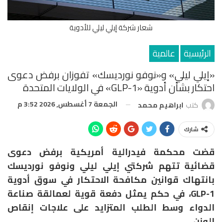
شعار شركة إيلي ليلي للأدوية
الرئيسية
عالمية
«إيلي ليلي» و«نوفو نورديسك» تفوزان برفض دعوى
احتكار بشأن أدوية «GLP-1» في الولايات المتحدة
الجمعة 7 أغسطس, 2026 3:52 م
كتب
ابراهيم محمد
شارك
قضت محكمة فيدرالية أمريكية برفض دعوى
قضائية تتهم شركتي
إيلي ليلي
و
نوفو نورديسك
بانتهاك قوانين مكافحة الاحتكار في سوق أدوية
GLP-1، في حكم يمثل دفعة قوية لعمالقة صناعة
الدواء وسط الطلب المتزايد على علاجات إنقاص
الوزن.