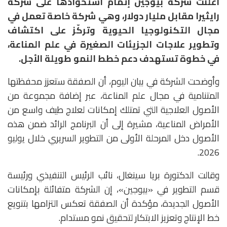
أعلنت شركة
بيوجين
إتمام استحواذها على شركة
رايثيرا مقابل مليار دولار
، وهي شركة خاصة تعمل في
مجال التكنولوجيا الحيوية وتركّز على اكتشاف
وتطوير علاجات الجزيئات الصغيرة في علم المناعة،
في خطوة تستهدف دعم خطط النمو طويلة الأجل.
وأوضحت الشركة في بيان اليوم، أن الصفقة ستعزز محفظتها
المتنامية في مجال علم المناعة، عبر إضافة مجموعة من
الأصول العلاجية التي تمتلك إمكانات لعلاج طيف واسع من
الأمراض المناعية، مشيرة إلى أن البرنامج الرائد ضمن هذه
الأصول دخل المرحلة الأولى من التطوير السريري خلال يوليو
2026.
وقالت الدكتورة
بريا سينغال
، نائب الرئيس التنفيذي ورئيسة
قسم التطوير في «بيوجين»، إن الشركة متفائلة بإمكانات
الأصول الجديدة، مؤكدة أن الصفقة تعكس التزامها بتنويع
خط الإنتاج وتعزيز الابتكار لتحقيق نمو مستدام.