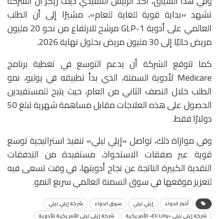
وفي هذا السياق، أكد الرئيس التنفيذي ديف ريكز أن الشركة
تشهد «بداية قوية للغاية للعام»، مشيرًا إلى أن الطلب
العالمي على أدوية GLP-1 مرشح للارتفاع من نحو 20 مليون
مريض حاليًا إلى 30 مليون مريض بحلول نهاية 2026.
كما تتوقع الشركة أن يدعم التوسع في تغطية برنامج
Medicare
لأدوية السمنة، الذي بدأ تطبيقه في يوليو، نمو
الطلب خلال النصف الثاني من العام، حيث يتيح للمستفيدين
الحصول على هذه العلاجات مقابل مساهمة شهرية تبلغ 50
دولارًا فقط.
وفي موازاة ذلك، تواصل «إيلي ليلي» تنفيذ استراتيجية توسع
قوية عبر صفقات الاستحواذ، مستفيدة من التدفقات
النقدية الكبيرة الناتجة عن نجاح أدويتها، في وقت تسعى فيه
لتعزيز موقعها في سوق السمنة العالمي سريع النمو.
أخبار الدواء
إيلي ليلي
سوق الدواء
شركة إيلي ليلي
شركة إيلي ليلي «Eli Lilly» الأمريكية
شركة إيلي ليلي الأمريكية للأدوية