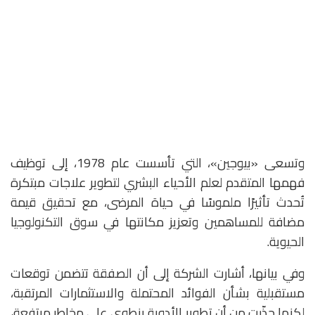
وتسعى «بيوجين»، التي تأسست عام 1978، إلى توظيف
فهمها المتقدم لعلم الأحياء البشري لتطوير علاجات مبتكرة
تُحدث تأثيرًا ملموسًا في حياة المرضى، مع تحقيق قيمة
مضافة للمساهمين وتعزيز مكانتها في سوق التكنولوجيا
الحيوية.
وفي بيانها، أشارت الشركة إلى أن الصفقة تتضمن توقعات
مستقبلية بشأن الفوائد المحتملة والاستثمارات المرتقبة،
لكنها حذّرت من أن تطوير الأدوية ينطوي على مخاطر مرتفعة،