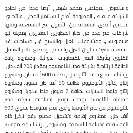
واستعرض المهندس محمد شيمي أيضا عددا من نماذج
الشراكة والفرص المطروحة أمام الاستثمار المحلي والأجنبي
لتحقيق أقصى استفادة من الأصول غير المستغلة، ومنها
شراكات مع عدد من كبار المطورين العقاريين بمدينة نيو
هليوبوليس، ومشروعات للغزل والنسيج في مساحات غير
مستغلة بشركة حلوان للغزل والنسيج، ومصنع فلاتر الغسيل
الكلوي بشركة النصر للكيماويات الدوائية، ومشروع زيادة
الطاقة الإنتاجية بشركة مصر للألومنيوم بمقدار 200 ألف طن،
وإنشاء مصنع جديد للألومنيوم بطاقة 600 ألف طن، ومشروع
إنتاج رقائق الألومنيوم بطاقة 50 ألف طن سنويا، ومشروع
إنتاج جنوط السيارات بطاقة 2 مليون جنط سنويا، ومشروع
مصفاة الألومينا بهدف توفير احتياجات شركة مصر
للألومنيوم من خام الألومينا والتي تقدر بمتوسط سنوي 600
ألف طن، ومشروع إقامة وتشغيل مصنع لرفع تركيز خام
الفوسفات وصناعة الأسمدة، ومشروعي إنشاء خط مواسير
لحام طولي وخط مواسير السيملس بشركة النصر للمواسير،