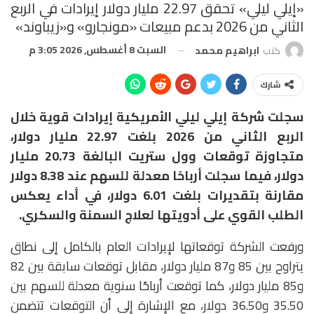
«إيلي ليلي» تحقق 22.97 مليار دولار إيرادات في الربع
الثاني من 2026 بدعم مبيعات «مونجارو» و«زيباوند»
السبت 8 أغسطس, 2026 3:05 م
كتب
ابراهيم محمد
شارك
سجلت شركة
إيلي ليلي الأمريكية
إيرادات قوية خلال
الربع الثاني من 2026 بلغت 22.97 مليار دولار،
متجاوزة توقعات وول ستريت البالغة 20.73 مليار
دولار، فيما سجلت أرباحًا معدلة للسهم عند 8.38 دولار
مقارنة بتقديرات بلغت 6.01 دولار، في أداء يعكس
الطلب القوي على أدويتها لعلاج السمنة والسكري.
ورفعت الشركة توقعاتها لإيرادات العام بالكامل إلى نطاق
يتراوح بين 85 و87 مليار دولار، مقابل توقعات سابقة بين 82
و85 مليار دولار، كما توقعت أرباحًا سنوية معدلة للسهم بين
35.50 و36.50 دولار، مع الإشارة إلى أن التوقعات تتضمن