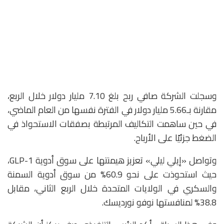
وسجلت الشركة صافي ربح بلغ 7.10 مليار دولار خلال الربع،
مقارنة بـ5.66 مليار دولار في الفترة نفسها من العام الماضي،
في حين ساهمت التكاليف المرتبطة بصفقات الاستحواذ في
الضغط جزئيًا على الأرباح.
وتواصل «إيلي ليلي» تعزيز هيمنتها على سوق أدوية GLP-1،
حيث استحوذت على نحو 60.9% من سوق أدوية السمنة
والسكري في الولايات المتحدة خلال الربع الثاني، مقابل
38.8% لمنافستها
نوفو نورديسك
.