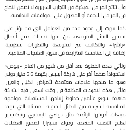
وأن نتائج المراحل المبكرة من التجارب السريرية لا تضمن النجاح
في المراحل اللاحقة أو الحصول على الموافقات التنظيمية.
كما نبهت إلى وجود عدد من العوامل التي قد تؤثر على
تحقيق النتائج المتوقعة، من بينها تحديات دمج أعمال
«رايثيرا»، والتكاليف غير المتوقعة، والتطورات التنظيمية،
إضافة إلى المنافسة المتزايدة في سوق العلاجات المناعية.
وتأتي هذه الخطوة بعد أقل من شهر من إتمام «بيوجن»
استحواذاً ضخماً آخر على شركة أبيليس بقيمة 5.6 مليار دولار،
وهو ما منحها علاجات معتمدة لأمراض الكلى والعين،
وتأتي هذه التحركات المكثفة في وقت تسعى فيه الشركة
جاهدة لتنويع وتأمين خطوط إنتاجها المستقبلية لمواجهة
المنافسة الشرسة من البدائل الحيوية المماثلة التي تهدد
مبيعات أدويتها الرائدة؛ مثل دواءي تايسابري وتيكفيديرا
لعلاج التصلب المتعدد، ودواء سبينرازا لضمور العضلات