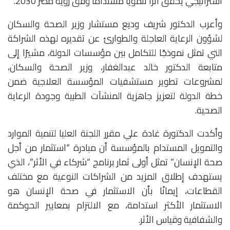
استراتيجي يحقق أثرًا تنمويًا مستدامًا وفق رؤية مصر 2030.
وأعرب الدكتور شريف وديع مستشار وزير الصحة والسكان
لشؤون الرعاية العاجلة والطوارئ عن تقديره لهذه الشراكة
التي تمثل نموذجًا للتكامل بين مؤسسات الدولة، مشيرًا إلى
متابعة الدكتور خالد عبدالغفار، وزير الصحة والسكان،
لمشروعات تطوير مستشفيات المؤسسة العلاجية ضمن
خطة الدولة لتعزيز جاهزية المنشآت الطبية وجودة الرعاية
الصحية.
وأكدت الدكتورة غادة علي مقرر اللجنة العليا لتنمية الموارد
والتمويل المستدام بالمؤسسة أن مبادرة “استثمار من أجل
صحة الإنسان” تمثل أولى ثمار برنامج “شركاء في الأثر”، الذي
يستهدف إطلاق المزيد من الشراكات النوعية مع مختلف
القطاعات، إيمانًا بأن الاستثمار في صحة الإنسان هو
الاستثمار الأكثر استدامة، مع الالتزام بمعايير الحوكمة
والشفافية وقياس الأثر.