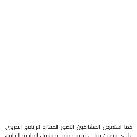
كما استعرض المشاركون التصور المقترح للبرنامج التدريبي،
والذي يتضمن مراحل تدريبية متدرجة تشمل الدراسة النظرية،