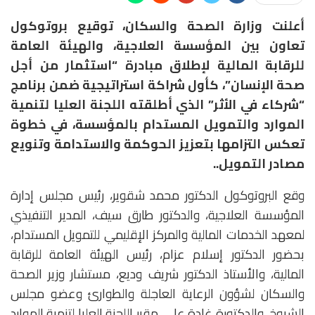
أعلنت وزارة الصحة والسكان، توقيع بروتوكول
تعاون بين المؤسسة العلاجية، والهيئة العامة
للرقابة المالية لإطلاق مبادرة “استثمار من أجل
صحة الإنسان”، كأول شراكة استراتيجية ضمن برنامج
“شركاء في الأثر” الذي أطلقته اللجنة العليا لتنمية
الموارد والتمويل المستدام بالمؤسسة، في خطوة
تعكس التزامها بتعزيز الحوكمة والاستدامة وتنويع
مصادر التمويل..
وقع البروتوكول الدكتور محمد شقوير، رئيس مجلس إدارة
المؤسسة العلاجية، والدكتور طارق سيف، المدير التنفيذي
لمعهد الخدمات المالية والمركز الإقليمي للتمويل المستدام،
بحضور الدكتور إسلام عزام، رئيس الهيئة العامة للرقابة
المالية، والأستاذ الدكتور شريف وديع، مستشار وزير الصحة
والسكان لشؤون الرعاية العاجلة والطوارئ وعضو مجلس
الشيوخ، والدكتورة غادة علي، مقرر اللجنة العليا لتنمية الموارد