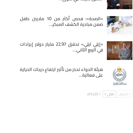
«الصحة»: فحص أكثر من 10 ملايين طفل
ضمن مبادرة الكشف المبكر…
«إيلي ليلي» تحقق 22.97 مليار دولار إيرادات
في الربع الثاني…
هيئة الدواء تحذر من تأثير ارتفاع درجات الحرارة
على فعالية…
السابق
التالى
1 of 9٬225