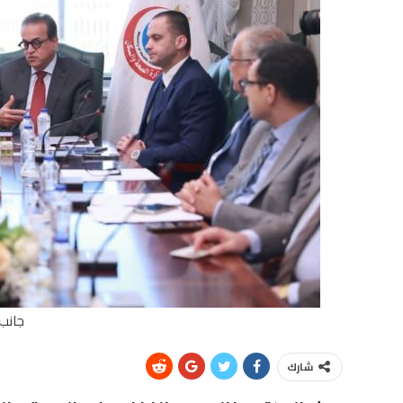
جانب 
شارك