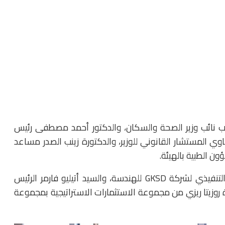
يب نائب وزير الصحة والسكان، والدكتور أحمد مصطفى رئيس
وي المستشار القانوني للوزير، والدكتورة زينب الصدر مساعد
ؤون الطبية بالهيئة.
ومن الجانب الإيطالي: المهندسة لويجي بيرتي الرئيس التنفيذي لشركة GKSD للهندسة، والسيد أتيليو فارمر الرئيس
 روزيتا ريزي من مجموعة الاستثمارات الاستراتيجية بمجموعة