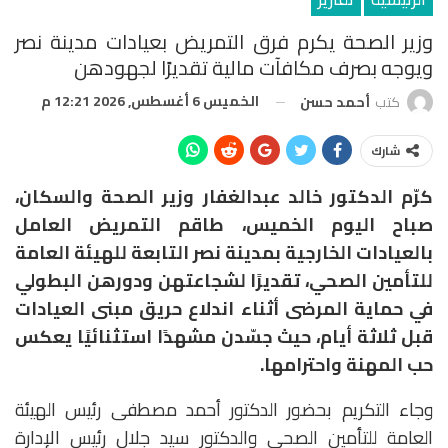
وزير الصحة يكرم فرق التمريض بعيادات مدينة نصر
ويوجه بصرف مكافآت مالية تقديرًا لجهودهن
الخميس 6 أغسطس, 2026 12:21 م
كتب
أحمد حسن
شارك
كرّم الدكتور خالد عبدالغفار وزير الصحة والسكان،
صباح اليوم الخميس، طاقم التمريض العامل
بالعيادات الخارجية بمدينة نصر التابعة للهيئة العامة
للتأمين الصحي، تقديرًا لشجاعتهن ودورهن البطولي
في حماية المرضى أثناء اندلاع حريق مبنى العيادات
قبل ثلاثة أيام، حيث جسّدن مشهدًا استثنائيًا يعكس
حب المهنة واحترامها.
وجاء التكريم بحضور الدكتور أحمد مصطفى رئيس الهيئة
العامة للتأمين الصحي والدكتور سيد جلال رئيس الإدارة