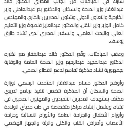
شارك في المباحثات من الجانب المصري الدكتور خالد
عبدالغفار وزير الصحة والسكان، والدكتور بدر عبدالعاطي وزير
الخارجية والتعاون الدولي وشئون المصريين بالخارج، والمهندس
كامل الوزير وزير النقل، والدكتور عبدالعزيز قنصوة وزير التعليم
العالي والبحث العلمي، والسفير المصري لدى تشاد طارق
يوسف.
وعقب المباحثات، وقّع الدكتور خالد عبدالغفار مع نظيره
الدكتور عبدالمجيد عبدالرحيم وزير الصحة العامة والوقاية
بجمهورية تشاد مذكرة تفاهم لدعم القطاع الصحي.
وأوضح الدكتور حسام عبدالغفار المتحدث الرسمي لوزارة
الصحة والسكان أن المذكرة تتضمن تنفيذ برنامج تدريبي
مكثف يستهدف المديرين التنفيذيين والمهنيين الصحيين في
تشاد، ويشمل إنشاء مراكز متخصصة في طب حديثي الولادة
وأورام الأطفال والجراحة العامة والأورام النسائية وجراحة
الأعصاب وأمراض القلب والكلى والرئة والجهاز الهضمي