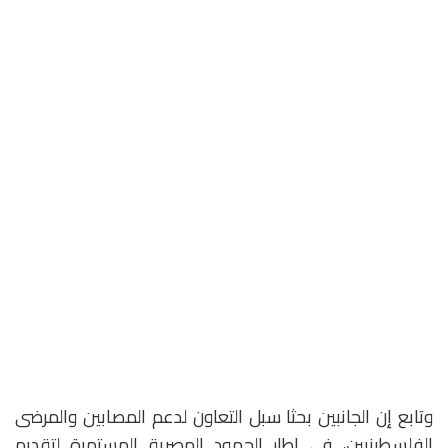
وتابع إن الجانبين بحثا سبل التعاون لدعم المصابين والمرضى
الفلسطينيين، في إطار الجهود المصرية المستمرة لتقديم