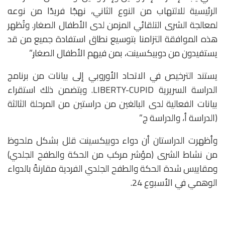
الرئيسية للالتهاب من النوع الثاني، نهجًا فريدًا من نوعه
لمعالجة الشرى التلقائي المزمن لدى الأطفال الصغار. وتُظهر
هذه الموافقة التزامنا بتوسيع نطاق استفادة جميع من قد
يستفيدون من دوبيكسينت، بمن فيهم الأطفال الصغار.”
يستند الترخيص في الاتحاد الأوروبي إلى بيانات من برنامج
الدراسة السريرية LIBERTY-CUPID. ويتضمن ذلك استقراء
بيانات الفعالية لدى البالغين من دراستين من المرحلة الثالثة
(الدراسة أ، والدراسة ج”
وأظهرت الدراستان أن دواء دوبيكسينت قلل بشكل ملحوظ
من نشاط الشرى (مؤشر مركب من الحكة والطفح الجلدي)
ومقاييس شدة الحكة والطفح الجلدي الفردية مقارنةً بالدواء
الوهمي في الأسبوع 24.