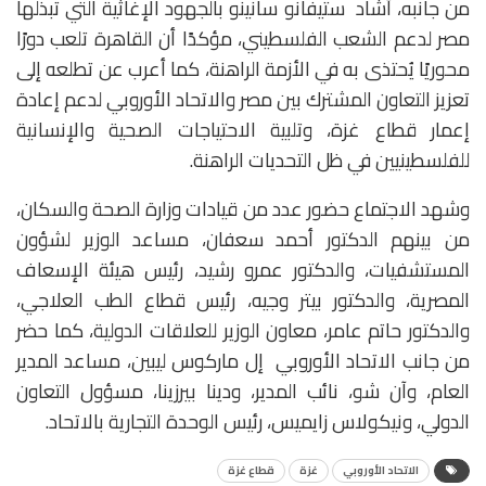
من جانبه، أشاد ستيفانو سانينو بالجهود الإغاثية التي تبذلها
مصر لدعم الشعب الفلسطيني، مؤكدًا أن القاهرة تلعب دورًا
محوريًا يُحتذى به في الأزمة الراهنة، كما أعرب عن تطلعه إلى
تعزيز التعاون المشترك بين مصر والاتحاد الأوروبي لدعم إعادة
إعمار قطاع غزة، وتلبية الاحتياجات الصحية والإنسانية
للفلسطينيين في ظل التحديات الراهنة.
وشهد الاجتماع حضور عدد من قيادات وزارة الصحة والسكان،
من بينهم الدكتور أحمد سعفان، مساعد الوزير لشؤون
المستشفيات، والدكتور عمرو رشيد، رئيس هيئة الإسعاف
المصرية، والدكتور بيتر وجيه، رئيس قطاع الطب العلاجي،
والدكتور حاتم عامر، معاون الوزير للعلاقات الدولية، كما حضر
من جانب الاتحاد الأوروبي إل ماركوس ليبين، مساعد المدير
العام، وآن شو، نائب المدير، ودينا بيرزينا، مسؤول التعاون
الدولي، ونيكولاس زايميس، رئيس الوحدة التجارية بالاتحاد.
الاتحاد الأوروبي
غزة
قطاع غزة