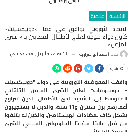
سانوفي وريجينيرون
الرئيسية
عالمية
الاتحاد الأوروبي يوافق على عقار «دوبيكسينت»
كأول دواء موجه لعلاج الأطفال المصابين بـ «الشرى
المزمن»
الأربعاء 15 أبريل, 2026 3:47 ص
كتب
أحمد أبو شرابية
شارك
وافقت المفوضية الأوروبية على دواء “دوبيكسينت
– دوبيلوماب” لعلاج الشرى المزمن التلقائي
المتوسط ​​إلى الشديد لدى الأطفال الذين تتراوح
أعمارهم بين سنتين و11 سنة، والذين لا يستجيبون
بشكل كافٍ لمضادات الهيستامين، والذين لم يتلقوا
من قبل علاجًا مضادًا للجلوبولين المناعي للشرى
المزمن التلقائي.