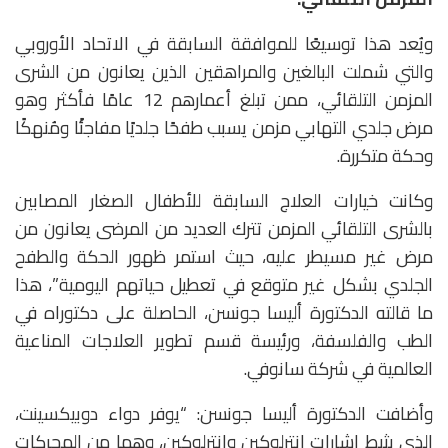
ويُعد هذا توسيعًا للموافقة السابقة في الاتحاد الأوروبي
والتي شملت البالغين والمراهقين الذين يعانون من الشرى
المزمن التلقائي، ممن تبلغ أعمارهم 12 عامًا فأكثر وهو
مرض جلدي التهابي مزمن يسبب طفحًا جلديًا مفاجئًا ومُنهكًا
وحكة متكررة.
وكانت خيارات العلاج السابقة للأطفال الصغار المصابين
بالشرى التلقائي المزمن تترك العديد من المرضى يعانون من
مرض غير مسيطر عليه، حيث استمر ظهور الحكة والطفح
الجلدي بشكل غير متوقع في تعطيل حياتهم اليومية”، هذا
ما قالته الدكتورة أليسا جونسن، الحاصلة على دكتوراه في
الطب والفلسفة، ورئيسة قسم تطوير العلاجات المناعية
العالمية في شركة سانوفي.
وأضافت الدكتورة أليسا جونسن: “يوفر دواء دوبيكسينت،
الذي يثبط إشارات إنترلوكين وإنترلوكين، وهما من المحركات