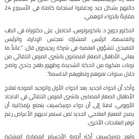
حالتهم بشكل جيد وحققوا استجابة كاملة في الأسبوع 24
مقارنةً بالدواء الوهمي.
الدكتور جورج د. يانكوبولوس، الحاصل على دكتوراه في الطب
والفلسفة، الرئيس المشارك لمجلس الإدارة، والرئيس
التنفيذي للشؤون العلمية في شركة ريجينيرون قال: “غالباً ما
يعاني الأطفال الصغار المصابون بالشرى المزمن التلقائي من
نوبات متكررة من الحكة الشديدة وظهور طفح جلدي واضح
خلال سنوات نموهم وتطورهم الحاسمة”.
وأكد أن الدواء الجديد يعد الدواء الأول والوحيد الموجه لعلاج
الأطفال الصغار المصابين بالشرى المزمن التلقائي في الاتحاد
الأوروبي، لافتا إلى أن دواء دوبيكسينت يتمتع بإمكانية أن
يصبح المعيار العلاجي الجديد لمن تستمر لديهم الأعراض رغم
توفر العلاجات الأخرى.
ويُعد دوبيكسينت أكثر أدوية الأجسام المضادة المبتكرة