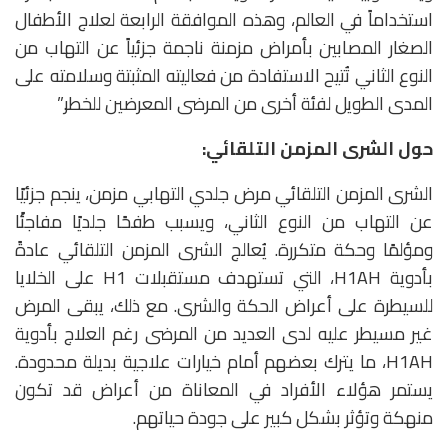
استخداماً في العالم، وهذه الموافقة الرابعة لعلاج الأطفال
الصغار المصابين بأمراض مزمنة ناجمة جزئياً عن التهاب من
النوع الثاني تُتيح الاستفادة من فعاليته المثبتة وسلامته على
المدى الطويل لفئة أخرى من المرضى المعرضين للخطر.”
حول الشرى المزمن التلقائي:
الشرى المزمن التلقائي مرض جلدي التهابي مزمن، ينجم جزئيًا
عن التهاب من النوع الثاني، ويسبب طفحًا جلديًا مفاجئًا
ومؤلمًا وحكة متكررة. يُعالج الشرى المزمن التلقائي عادةً
بأدوية H1AH، التي تستهدف مستقبلات H1 على الخلايا
للسيطرة على أعراض الحكة والشرى. مع ذلك، يبقى المرض
غير مسيطر عليه لدى العديد من المرضى رغم العلاج بأدوية
H1AH، ما يترك بعضهم أمام خيارات علاجية بديلة محدودة.
يستمر هؤلاء الأفراد في المعاناة من أعراض قد تكون
منهكة وتؤثر بشكل كبير على جودة حياتهم.