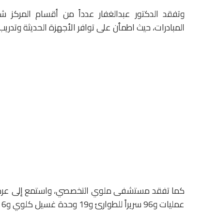
وتفقد الدكتور عبدالغفار عدداً من أقسام المركز ش
المبادرات، حيث اطمأن على توافر الأجهزة الحديثة وتدريب 
عمليات و96 سريراً للطوارئ و19 وحدة غسيل كلوي و6 حضانات و39 سريراً للرعاية المركزة و58 سريراً داخلياً.