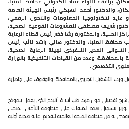
سكان، يرافقه اللواء عماد الكدواني محافظ المنيا،
سكان، والدكتور أحمد السبكي رئيس الهيئة العامة
رو عايد لتكنولوجيا المعلومات والتحول الرقمي،
الدكتور شريف مصطفى للمشروعات القومية الصحية،
اكز الطبية، والدكتورة رشا خضر رئيس قطاع الرعاية
ائب محافظ المنيا، والدكتور هاني راشد نائب رئيس
 التلواني المدير التنفيذي لهيئة الرعاية الصحية،
بالمحافظة، وعدد من القيادات التنفيذية بالوزارة
ملوي التخصصي.
 وبدء التشغيل التجريبي بالمحافظة، والوقوف على جاهزية
إلى شرح تفصيلي حول مركز طب أسرة أتليدم الذي يعمل بنموذج
 مسجل. ووجه الوزير بتسجيل هذه الملفات على منظومة التأمين الصحي
لموصى به من منظمة الصحة العالمية لتقديم رعاية صحية أولية