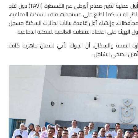
وأشاد الوزير بأداء قسم قسطرة القلب بعد نجاح إجراء أول عملية تغيير صمام أورطي عبر القسطرة (TAVI) دون فتح
ر القلب. كما اطلع على مستجدات ملف السكتة الدماغية،
ث تم تفعيل الكود الخاص به في 7 مستشفيات بـ6 محافظات، وإنشاء أول قاعدة بيانات لحالات السكتة مسجل
ارة الصحة والسكان، أن الجولة تأتي لضمان جاهزية كافة
أمين الصحي الشامل.