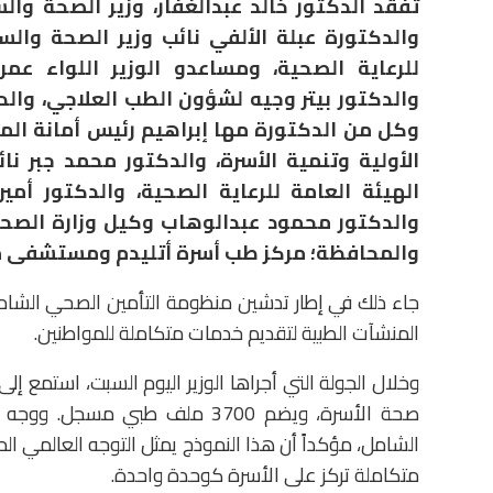
تفقد الدكتور خالد عبدالغفار، وزير الصحة وال
والدكتورة عبلة الألفي نائب وزير الصحة وال
للرعاية الصحية، ومساعدو الوزير اللواء عم
والدكتور بيتر وجيه لشؤون الطب العلاجي، و
وكل من الدكتورة مها إبراهيم رئيس أمانة المر
الأولية وتنمية الأسرة، والدكتور محمد جبر ن
الهيئة العامة للرعاية الصحية، والدكتور أمير
والدكتور محمود عبدالوهاب وكيل وزارة الصحة 
والمحافظة؛ مركز طب أسرة أتليدم ومستشفى 
جاء ذلك في إطار تدشين منظومة التأمين الصحي الشامل
المنشآت الطبية لتقديم خدمات متكاملة للمواطنين.
وخلال الجولة التي أجراها الوزير اليوم السبت، استمع 
صحة الأسرة، ويضم 3700 ملف طبي
الشامل، مؤكداً أن هذا النموذج يمثل التوجه العالمي ا
متكاملة تركز على الأسرة كوحدة واحدة.