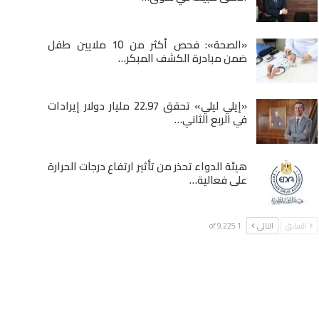
«الصحة»: فحص أكثر من 10 ملايين طفل
ضمن مبادرة الكشف المبكر…
«إيلي ليلي» تحقق 22.97 مليار دولار إيرادات
في الربع الثاني…
هيئة الدواء تحذر من تأثير ارتفاع درجات الحرارة
على فعالية…
السابق
التالى
1 of 9٬225