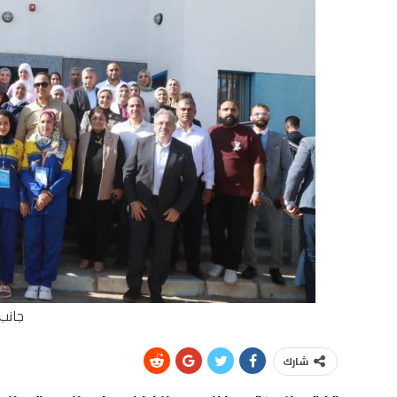
جانب 
شارك