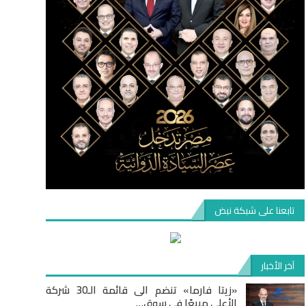
تابعنا على شبكة نبض
آخر الأخبار
«زيتا فارما» تنضم الى قائمة الـ30 شركة
الأعلى مبيعًا في سوق…