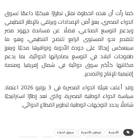
كما رأت أن هذه الخطوة تمثل تطورًا هيكليًا داعمًا لسوق
الدواء المصري، يعزز أمن الإمدادات ويرتقي بالإطار التنظيمي
ويدعم التوسع الصناعي، فضلًا عن مساندة جهود مصر
للتقدم نحو المستوى الرابع للنضج التنظيمي، وهو ما
سينعكس إيجابًا على جودة الأدوية وتوافرها محليًا ويعزز
طموحات البلاد في التوسع بصادراتها الدوائية، بما يدعم
مكانتها كأكبر سوق دوائية في شمال إفريقيا ومنصة
إقليمية للإنتاج والتصدير.
وقد أعلنت هيئة الدواء المصرية في 3 يوليو 2026 اعتماد
سياسة الدواء الوطنية المصرية، والتي تعد إطارًا استراتيجيًا
شاملًا يحدد التوجهات الوطنية لتطوير القطاع الدوائي.
الأدوية
توطين الأدوية
سوق الدواء