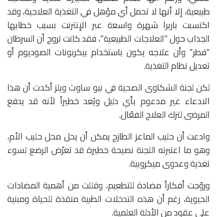
طبيعية، إلا أنها لا تحمل أي مؤهل في التغذية العلاجية، وقد
اكتسبت باربرا شهرة واسعة عبر الإنترنت بسبب خطابها
الجذاب حول “العلاجات الطبيعية”، فقد كانت تروج أن السرطان
“فطر” وأن علاجه يكون باستخدام بيكربونات الصوديوم أو
تعديل نظام التغذية.
لكن لجنة الشكاوى الصحية في نيو ساوث ويلز أكدت أن هذا
الادعاء غير مدعوم بأي دليل ويُعد خطيراً لأنه قد يدفع
المرضى لترك العلاج الفعّال.
وادعت أن حليب الماعز الطازج يمكن أن يحل محل حليب الأم،
وهو ما اعتبرته اللجنة نصيحة خطيرة قد تعرّض الرضع لسوء
تغذية وعدوى ميكروبية.
وروّجت أفكاراً مضادة للتطعيم، وقللت من أهمية المضادات
الحيوية، رغم أن هذه التدخلات الطبية منقذة للحياة ومبنية
على عقود من الأدلة العلمية.