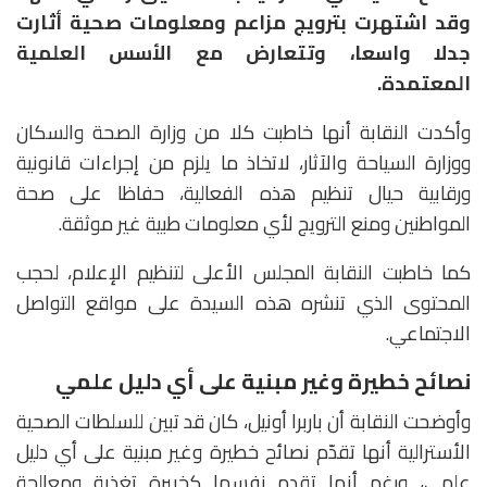
وقد اشتهرت بترويج مزاعم ومعلومات صحية أثارت
جدلا واسعا، وتتعارض مع الأسس العلمية
المعتمدة.
وأكدت النقابة أنها خاطبت كلا من وزارة الصحة والسكان
ووزارة السياحة والآثار، لاتخاذ ما يلزم من إجراءات قانونية
ورقابية حيال تنظيم هذه الفعالية، حفاظا على صحة
المواطنين ومنع الترويج لأي معلومات طبية غير موثقة.
كما خاطبت النقابة المجلس الأعلى لتنظيم الإعلام، لحجب
المحتوى الذي تنشره هذه السيدة على مواقع التواصل
الاجتماعي.
نصائح خطيرة وغير مبنية على أي دليل علمي
وأوضحت النقابة أن باربرا أونيل، كان قد تبين للسلطات الصحية
الأسترالية أنها تقدّم نصائح خطيرة وغير مبنية على أي دليل
علمي، ورغم أنها تقدم نفسها كخبيرة تغذية ومعالجة