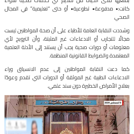
بمنعها مدى الحياة من تقديم أي خدمات صحية سواء
كانت:• مدفوعة• تطوعية• أو حتى “تعليمية” في المجال
الصحي
وشددت النقابة العامة للأطباء على أن صحة المواطنين ليست
مجالًا للتجارب أو الادعاءات غير المثبتة، وأن الترويج لأي
معلومات أو دورات صحية يجب أن يستند إلى الأدلة العلمية
المعتمدة والضوابط القانونية المنظمة.
كما دعت النقابة المواطنين إلى عدم الانسياق وراء
الادعاءات الطبية غير الموثقة أو الدورات التي تقدم وعودًا
بعلاج الأمراض الخطيرة دون سند علمي.