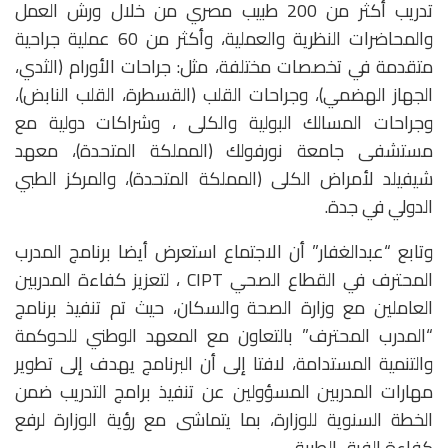
تدريب أكثر من 200 طبيب مصري من خلال ورش العمل
والمحاضرات النظرية والعملية، وأكثر من 60 عملية جراحية
متقدمة في تخصصات مختلفة، مثل: جراحات الأورام (الثدي،
الجهاز الهضمي)، وجراحات القلب (القسطرة، القلب النابض)،
وجراحات المسالك البولية والكلى ، وشراكات دولية مع
مستشفى جامعة نورفولك (المملكة المتحدة)، معهد
شيفيلد لأمراض الكلى (المملكة المتحدة)، والمركز الطبي
الدولي في جدة.
وتابع “عبدالغفار” أن الاجتماع استعرض أيضا برنامج المدرب
المحترف في القطاع الصحي CIPT ، لتعزيز كفاءة المدربين
العاملين مع وزارة الصحة والسكان، حيث تم تنفيذ برنامج
“المدرب المحترف” بالتعاون مع المعهد الوطني للحوكمة
والتنمية المستدامة، لافتا إلى أن البرنامج يهدف إلى تطوير
مهارات المدربين المسؤولين عن تنفيذ برامج التدريب ضمن
الخطة السنوية للوزارة، بما يتماشى مع رؤية الوزارة لرفع
كفاءة الفرق الطبية.