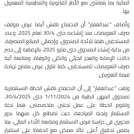
المالية بما يتماشى مع الأطر القانونية والتنظيمية المعمول
بها.
وأضاف “عبدالغفار” أن الاجتماع ناقش أيضا عرض موقف
صرف التعويضات منذ إنشاءه حتى 30/4 لعام 2025، وعدد
المستحقين طبقا للائحة الصندوق، وإجمالي المبالغ المنصرفة،
من بداية إنشاء الصندوق حتى مايو 2025، بالإضافة إلى حصر
حالات الإصابة والعجز الجزئي والكلي والوفاة، ومتابعة آلية
صرف التعويضات للمستحقين، كما تناول عرض مقترح لزيادة
قيمة التعويض.
ولفت “عبدالغفار” إلى أن الاجتماع ناقش الخطة الاستثمارية
لصندوق المهن الطبية من 1/11/2024 حتى 30/4/2025،
وتقوم الخطة على عمل لجنتين متخصصتين، هما لجنة
الاستثمار ولجنة المراجعة، حيث تضطلع كل منهما بدور
محوري في دراسة فرص الاستثمار ومتابعة الأداء المالي، بما
يضمن تحقيق أعلى عائد ممكن مع الحفاظ على استقرار